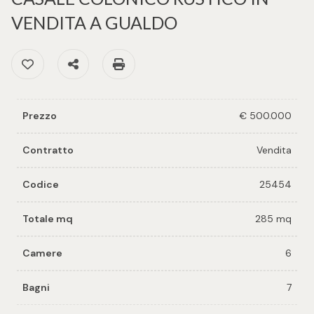
cercare
per voi
VENDITA A GUALDO
Provincia
Richiedi
Preferiti: Cod. 25454
Condividi
Stampa: Cod. 25454
un
Comune
immobile
Prezzo
€ 500.000
Valuta e
vendi il
Contratto
Vendita
tuo
immobile
Codice
25454
Tipologia
-
Contattaci
Totale mq
285 mq
multiscelta
Camere
6
Qualsiasi
Bagni
7
Residenziali