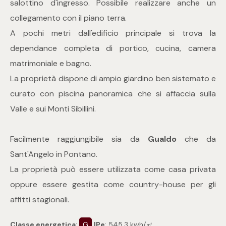
salottino d'ingresso. Possibile realizzare anche un
mq
collegamento con il piano terra.
A pochi metri dall'edificio principale si trova la
dependance completa di portico, cucina, camera
matrimoniale e bagno.
La proprietà dispone di ampio giardino ben sistemato e
curato con piscina panoramica che si affaccia sulla
Locali
Valle e sui Monti Sibillini.
Qualsiasi
Facilmente raggiungibile sia da
Gualdo
che da
Sant'Angelo in Pontano.
1
La proprietà può essere utilizzata come casa privata
oppure essere gestita come country-house per gli
2
affitti stagionali.
3
Classe energetica
:
G
IPe
: 545.3 kwh/㎡