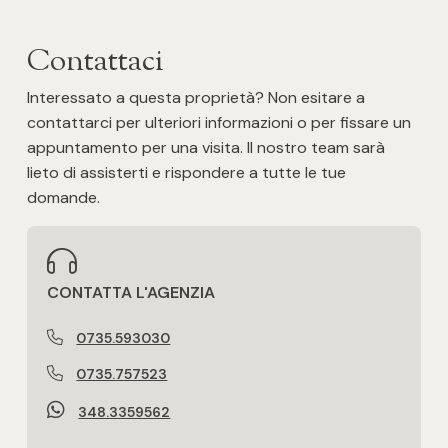
Posto auto/Box
Contattaci
Balcone/Terrazzo
Interessato a questa proprietà? Non esitare a
contattarci per ulteriori informazioni o per fissare un
Ascensore
appuntamento per una visita. Il nostro team sarà
lieto di assisterti e rispondere a tutte le tue
Arredato
domande.
Nuova costruzione
CONTATTA L'AGENZIA
Lusso
0735.593030
0735.757523
348.3359562