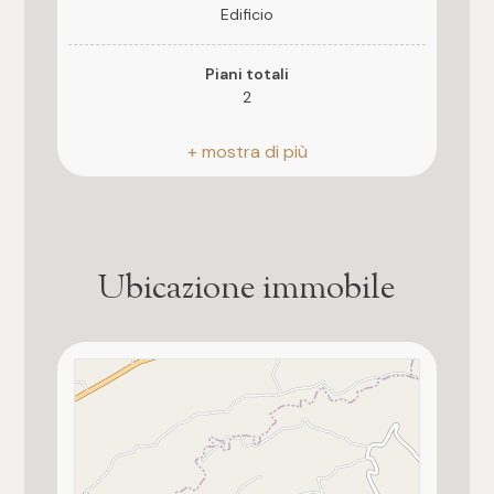
3
Edificio
4
Piani totali
2
5
Riscaldamento
Autonomo
5+
Stato attuale
Libero al rogito
Camere
Ubicazione immobile
Esposizione
Qualsiasi
sud
1
Giardino
Privato
2
Cucina