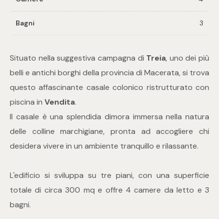
Bagni
3
Commerciali
Industriali
Situato nella suggestiva campagna di
Treia
, uno dei più
belli e antichi borghi della provincia di Macerata, si trova
Terreni
questo affascinante casale colonico ristrutturato con
piscina in
Vendita
.
Il casale è una splendida dimora immersa nella natura
Prezzo
delle colline marchigiane, pronta ad accogliere chi
desidera vivere in un ambiente tranquillo e rilassante.
L'edificio si sviluppa su tre piani, con una superficie
totale di circa 300 mq e offre 4 camere da letto e 3
bagni.
Totale