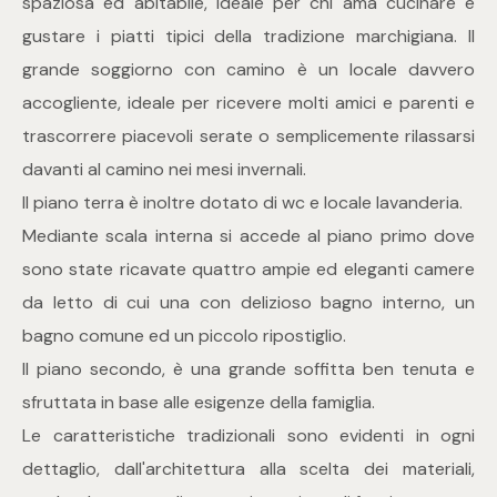
spaziosa ed abitabile, ideale per chi ama cucinare e
gustare i piatti tipici della tradizione marchigiana. Il
4
grande soggiorno con camino è un locale davvero
accogliente, ideale per ricevere molti amici e parenti e
5
trascorrere piacevoli serate o semplicemente rilassarsi
5+
davanti al camino nei mesi invernali.
Il piano terra è inoltre dotato di wc e locale lavanderia.
Mediante scala interna si accede al piano primo dove
Bagni
sono state ricavate quattro ampie ed eleganti camere
da letto di cui una con delizioso bagno interno, un
Qualsiasi
bagno comune ed un piccolo ripostiglio.
Il piano secondo, è una grande soffitta ben tenuta e
1
sfruttata in base alle esigenze della famiglia.
Le caratteristiche tradizionali sono evidenti in ogni
2
dettaglio, dall'architettura alla scelta dei materiali,