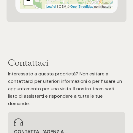
−
Leaflet
| OSM ©
OpenStreetMap
contributors
Ingresso autonomo
Piscina
Allestimento del giardino o del terreno
Verde allestito
Contattaci
Pozzo privato
Interessato a questa proprietà? Non esitare a
contattarci per ulteriori informazioni o per fissare un
Impianto di riscaldamento a norma
appuntamento per una visita. Il nostro team sarà
lieto di assisterti e rispondere a tutte le tue
domande.
CONTATTA L'AGENZIA