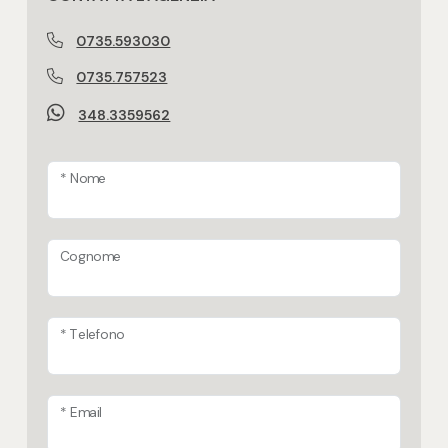
0735.593030
0735.757523
348.3359562
* Nome
Cognome
* Telefono
* Email