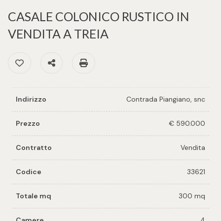
cercare
per voi
CASALE COLONICO RUSTICO IN
Provincia
VENDITA A TREIA
Richiedi
un
Preferiti: Cod. 33621
Condividi
Stampa: Cod. 33621
Comune
immobile
Valuta e
Indirizzo
Contrada Piangiano, snc
vendi il
tuo
Prezzo
€ 590.000
immobile
Tipologia
Contratto
Vendita
-
Contattaci
multiscelta
Codice
33621
Qualsiasi
Totale mq
300 mq
Residenziali
Camere
4