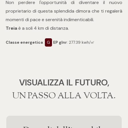
Non perdere l'opportunità di diventare il nuovo
Posto auto/Box
proprietario di questa splendida dimora che ti regalerà
momenti di pace e serenità indimenticabili.
Balcone/Terrazzo
Treia
è a soli 4 km di distanza.
Ascensore
Classe energetica
:
G
EP glnr
: 277.39 kwh/㎡
Arredato
Nuova costruzione
VISUALIZZA IL FUTURO,
Lusso
‍‍UN PASSO ALLA VOLTA.