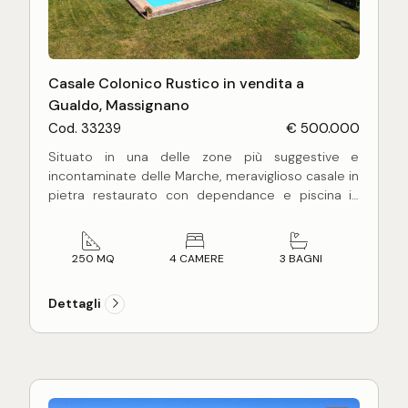
Casale Colonico Rustico in vendita a
Gualdo, Massignano
Cod. 33239
€ 500.000
Situato in una delle zone più suggestive e
incontaminate delle Marche, meraviglioso casale in
pietra restaurato con dependance e piscina in
vendita.
La proprietà dista 3 km dal centro cittadino di
250 MQ
4 CAMERE
3 BAGNI
Gualdo e si trova circondata dalla natura,
composta da alte querce, pascoli, vigneti e oliveti
Dettagli
che rendono l'atmosfera davvero unica e
rilassante.
In questa oasi di pace, troverete uno splendido
casale in stile rustico tradizionale con il suo
maestoso portico con vista. Perfettamente