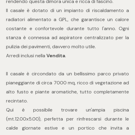
3
rendendo questa dimora unica e ricca di fascino.
Il casale è dotato di un impianto di riscaldamento a
4
radiatori alimentato a GPL, che garantisce un calore
costante e confortevole durante tutto l'anno. Ogni
5
stanza è connessa ad aspiratore centralizzato per la
pulizia dei pavimenti, davvero molto utile.
5+
Arredi inclusi nella
Vendita
.
Il casale è circondato da un bellissimo parco privato
Camere
pianeggiante di circa 7000 mq, ricco di vegetazione ad
Qualsiasi
alto fusto e piante aromatiche, tutto completamente
recintato.
1
Qui è possibile trovare un'ampia piscina
(mt.12.00x5.00), perfetta per rinfrescarsi durante le
2
calde giornate estive e un portico che invita a