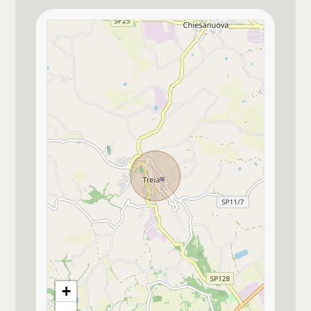
Privato
Cucina
Abitabile
Box
Doppio
Posizione
Zona agricola
Impianto Elettrico
A norma
Tipo ristrutturazione
Semitotale, di molte parti
+
Camino o canna fumaria