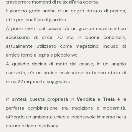
trascorrere momenti di relax all'aria aperta.
3
Il giardino gode anche di un pozzo dotato di pompa,
utile per innaffiare il giardino.
4
A pochi metri dal casale c'è un grande caratteristico
accessorio di circa 70 mq in buone condizioni,
5
attualmente utilizzato come magazzino, incluso di
antico forno a legna e piccolo wc.
5+
A qualche decina di metri dal casale, in un angolo
riservato, c'è un antico essiccatoio in buono stato di
Altre
circa 22 mq, molto suggestivo.
opzioni
-
In sintesi, questa proprietà in
Vendita
a
Treia
è la
multiscelta
perfetta combinazione tra tradizione e modernità,
offrendo un ambiente unico e incantevole immerso nella
Giardino
natura e ricco di privacy.