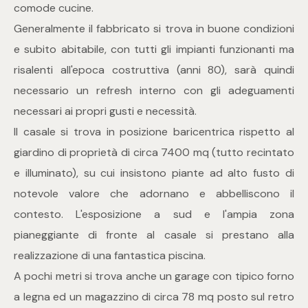
mq
comode cucine.
Generalmente il fabbricato si trova in buone condizioni
e subito abitabile, con tutti gli impianti funzionanti ma
risalenti all'epoca costruttiva (anni 80), sarà quindi
necessario un refresh interno con gli adeguamenti
necessari ai propri gusti e necessità.
Il casale si trova in posizione baricentrica rispetto al
Locali
giardino di proprietà di circa 7400 mq (tutto recintato
e illuminato), su cui insistono piante ad alto fusto di
Qualsiasi
notevole valore che adornano e abbelliscono il
1
contesto. L'esposizione a sud e l'ampia zona
pianeggiante di fronte al casale si prestano alla
2
realizzazione di una fantastica piscina.
A pochi metri si trova anche un garage con tipico forno
3
a legna ed un magazzino di circa 78 mq posto sul retro