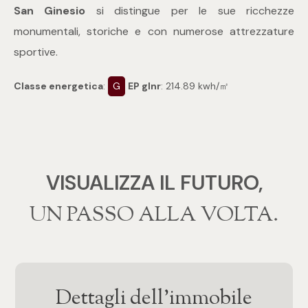
3
San Ginesio
si distingue per le sue ricchezze
monumentali, storiche e con numerose attrezzature
4
sportive.
5
Classe energetica
:
G
EP glnr
: 214.89 kwh/㎡
5+
Camere
VISUALIZZA IL FUTURO,
‍‍UN PASSO ALLA VOLTA.
Qualsiasi
1
2
Dettagli dell'immobile