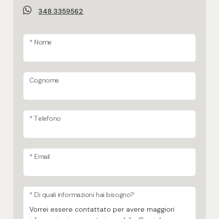
348.3359562
* Nome
Cognome
* Telefono
* Email
* Di quali informazioni hai bisogno?