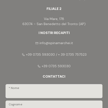
La location è semplicemente incantevole e
FILIALE 2
perfetta per chi desidera acquistare una casa di
campagna autentica e accogliente, lontano dal
Via Mare, 178
caos cittadino.
63074 - San Benedetto del Tronto (AP)
Non perdete l'opportunità di vivere il vostro angolo
di paradiso in una delle zone più belle delle
I NOSTRI RECAPITI
Marche.
info@spinamarchei.it
+39 0735 593030 / + 39 0735 757523
+39 0735 593030
CONTATTACI
* Nome
Cognome