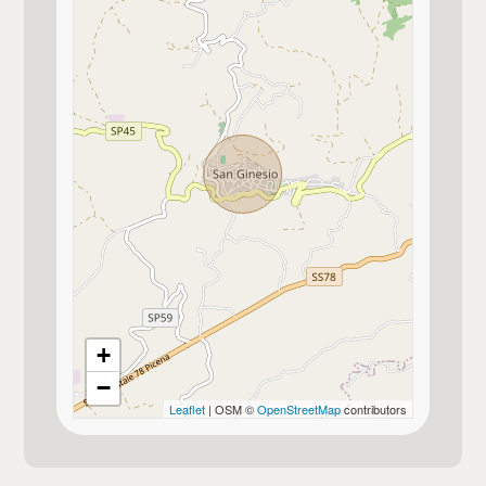
Pozzo privato
Vista panoramica
Immobile idoneo per più nuclei familiari
per 4 famiglie
Pannelli solari termici
Non presenti
+
−
Leaflet
| OSM ©
OpenStreetMap
contributors