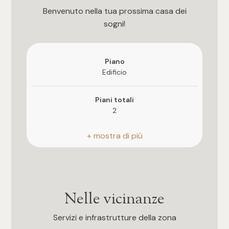
Benvenuto nella tua prossima casa dei
3
sogni!
4
Piano
Edificio
5
Piani totali
5+
2
Riscaldamento
Altre
Autonomo
opzioni
-
Stato attuale
multiscelta
Libero al rogito
Nelle vicinanze
Giardino
Esposizione
Servizi e infrastrutture della zona
sud