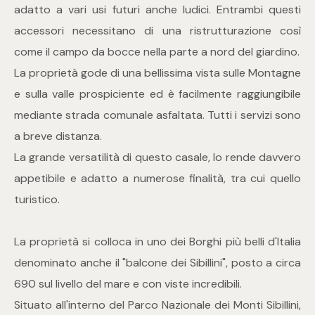
adatto a vari usi futuri anche ludici. Entrambi questi
4
accessori necessitano di una ristrutturazione così
come il campo da bocce nella parte a nord del giardino.
5
La proprietà gode di una bellissima vista sulle Montagne
e sulla valle prospiciente ed è facilmente raggiungibile
5+
mediante strada comunale asfaltata. Tutti i servizi sono
a breve distanza.
Bagni
La grande versatilità di questo casale, lo rende davvero
appetibile e adatto a numerose finalità, tra cui quello
Qualsiasi
turistico.
1
La proprietà si colloca in uno dei Borghi più belli d'Italia
denominato anche il "balcone dei Sibillini", posto a circa
2
690 sul livello del mare e con viste incredibili.
Situato all'interno del Parco Nazionale dei Monti Sibillini,