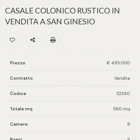
cercare
per voi
CASALE COLONICO RUSTICO IN
Provincia
VENDITA A SAN GINESIO
Richiedi
un
Preferiti: Cod. 32340
Condividi
Stampa: Cod. 32340
Comune
immobile
Valuta e
Prezzo
€ 495.000
vendi il
tuo
Contratto
Vendita
immobile
Tipologia
Codice
32340
-
Contattaci
multiscelta
Totale mq
560 mq
Qualsiasi
Camere
9
Residenziali
Bagni
5