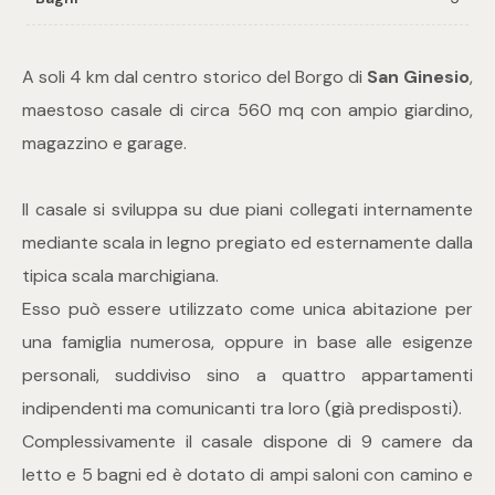
Commerciali
A soli 4 km dal centro storico del Borgo di
San Ginesio
,
maestoso casale di circa 560 mq con ampio giardino,
Industriali
magazzino e garage.
Terreni
Il casale si sviluppa su due piani collegati internamente
mediante scala in legno pregiato ed esternamente dalla
Prezzo
tipica scala marchigiana.
Esso può essere utilizzato come unica abitazione per
una famiglia numerosa, oppure in base alle esigenze
personali, suddiviso sino a quattro appartamenti
indipendenti ma comunicanti tra loro (già predisposti).
Complessivamente il casale dispone di 9 camere da
letto e 5 bagni ed è dotato di ampi saloni con camino e
Totale