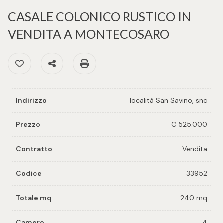
cercare
per voi
CASALE COLONICO RUSTICO IN
Provincia
VENDITA A MONTECOSARO
Richiedi
un
Preferiti: Cod. 33952
Condividi
Stampa: Cod. 33952
Comune
immobile
Valuta e
Indirizzo
località San Savino, snc
vendi il
tuo
Prezzo
€ 525.000
immobile
Tipologia
Contratto
Vendita
-
Contattaci
multiscelta
Codice
33952
Qualsiasi
Totale mq
240 mq
Residenziali
Camere
4