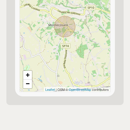
Allestimento del giardino o del terreno
Verde allestito
Vista mare
Vista panoramica
Immobile idoneo per più nuclei familiari
per 2 famiglie
+
Impianto di riscaldamento a norma
−
Leaflet
| OSM ©
OpenStreetMap
contributors
Pannelli solari termici
Non presenti