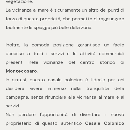
3
vegetazione.
La vicinanza al mare è sicuramente un altro dei punti di
4
forza di questa proprietà, che permette di raggiungere
facilmente le spiagge più belle della zona.
5
Inoltre, la comoda posizione garantisce un facile
5+
accesso a tutti i servizi e le attività commerciali
presenti nelle vicinanze del centro storico di
Montecosaro
.
Camere
In sintesi, questo casale colonico è l'ideale per chi
Qualsiasi
desidera vivere immerso nella tranquillità della
campagna, senza rinunciare alla vicinanza al mare e ai
1
servizi.
Non perdere l'opportunità di diventare il nuovo
2
proprietario di questo autentico
Casale Colonico