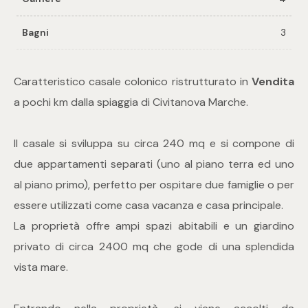
Bagni
3
Commerciali
Industriali
Caratteristico casale colonico ristrutturato in
Vendita
a pochi km dalla spiaggia di Civitanova Marche.
Terreni
Il casale si sviluppa su circa 240 mq e si compone di
due appartamenti separati (uno al piano terra ed uno
Prezzo
al piano primo), perfetto per ospitare due famiglie o per
essere utilizzati come casa vacanza e casa principale.
La proprietà offre ampi spazi abitabili e un giardino
privato di circa 2400 mq che gode di una splendida
vista mare.
Totale