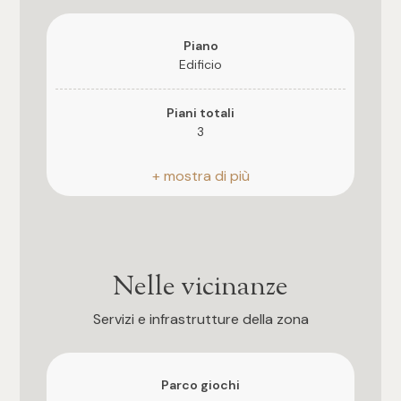
Posto auto/Box
Piano
Edificio
Balcone/Terrazzo
Piani totali
Ascensore
3
Arredato
Riscaldamento
Autonomo
Nuova costruzione
Posto auto
Coperto
Nelle vicinanze
Lusso
Stato attuale
Servizi e infrastrutture della zona
Libero al rogito
Esposizione
Parco giochi
sud-est