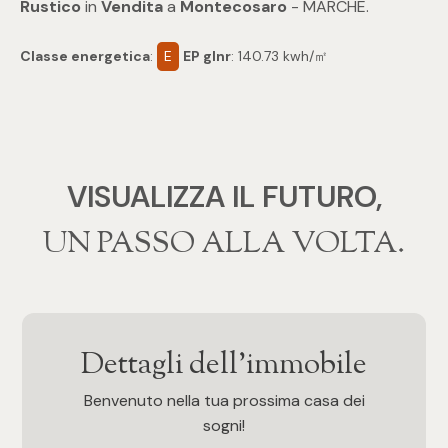
Rustico
in
Vendita
a
Montecosaro
- MARCHE.
3
Classe energetica
:
E
EP glnr
: 140.73 kwh/㎡
4
5
VISUALIZZA IL FUTURO,
5+
‍‍UN PASSO ALLA VOLTA.
Altre
opzioni
-
Dettagli dell'immobile
multiscelta
Benvenuto nella tua prossima casa dei
Giardino
sogni!