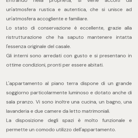
Entrando nella proprietà, si viene accolti da
mq
un'atmosfera rustica e autentica, che si unisce ad
un'atmosfera accogliente e familiare.
Lo stato di conservazione è eccellente, grazie alla
ristrutturazione che ha saputo mantenere intatta
l'essenza originale del casale.
Gli interni sono arredati con gusto e si presentano in
Locali
ottime condizioni, pronti per essere abitati.
Qualsiasi
L'appartamento al piano terra dispone di un grande
soggiorno particolarmente luminoso e dotato anche di
1
sala pranzo. Vi sono inoltre una cucina, un bagno, una
lavanderia e due camere da letto matrimoniali.
2
La disposizione degli spazi è molto funzionale e
permette un comodo utilizzo dell'appartamento.
3