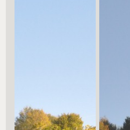
Posto auto/Box
Balcone/Terrazzo
Ascensore
Arredato
Nuova costruzione
Lusso