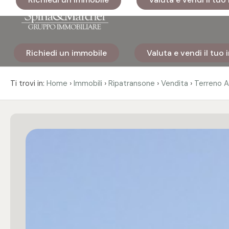
Codice
Richiedi un immobile
Valuta e vendi il tuo
Home
Contratto
›
›
›
›
Ti trovi in:
Home
Immobili
Ripatransone
Vendita
Terreno A
Immobili
Qualsiasi
I nostri
Vendita
cantieri
Affitto
Immobili
di lusso
Scegli
Cosa
dove
facciamo