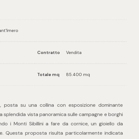
ant'Imero
Contratto
Vendita
Totale mq
85.400 mq
à, posta su una collina con esposizione dominante
na splendida vista panoramica sulle campagne e borghi
ndo i Monti Sibillini a fare da cornice, un gioiello da
re. Questa proposta risulta particolarmente indicata