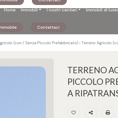
Home
Immobili
I nostri cantieri
Immobili di luss
 immobile
Contattaci
›
gricolo (con / Senza Piccolo Prefabbricato)
Terreno Agricolo (c
TERRENO AG
PICCOLO PR
A RIPATRAN
Preferiti: Cod. 2710
Condividi
S