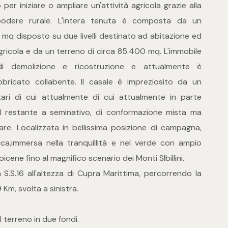
per iniziare o ampliare un'attività agricola grazie alla
podere rurale. L'intera tenuta è composta da un
 mq disposto su due livelli destinato ad abitazione ed
 agricola e da un terreno di circa 85.400 mq. L'immobile
 di demolizione e ricostruzione e attualmente è
ricato collabente. Il casale è impreziosito da un
tari di cui attualmente di cui attualmente in parte
il restante a seminativo, di conformazione mista ma
are. Localizzata in bellissima posizione di campagna,
ca,immersa nella tranquillità e nel verde con ampio
icene fino al magnifico scenario dei Monti SIbillini.
.S.16 all'altezza di Cupra Marittima, percorrendo la
 Km, svolta a sinistra.
il terreno in due fondi.