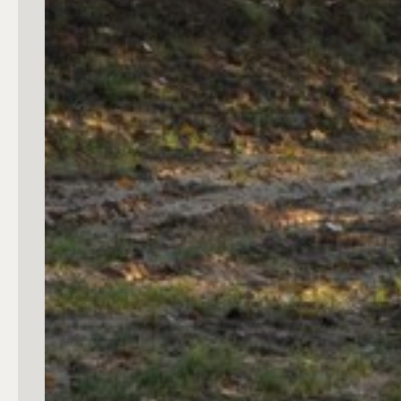
3
4
5
5+
Camere
Qualsiasi
1
2