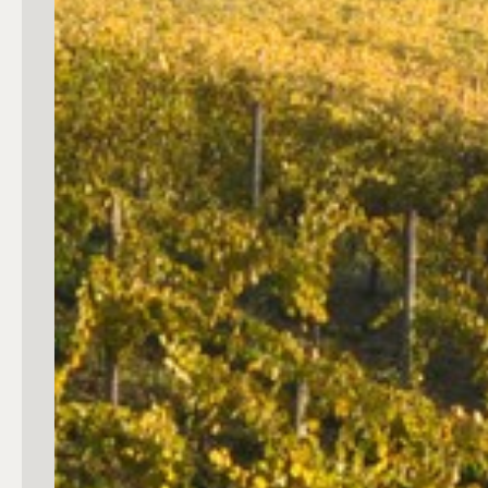
mq
Locali
Qualsiasi
1
2
3