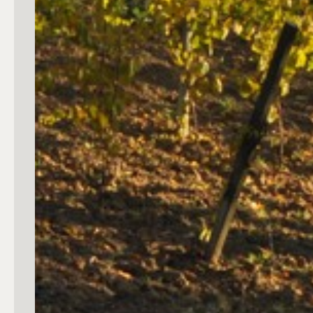
4
5
5+
Bagni
Qualsiasi
1
2