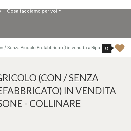
o
Cosa facciamo per voi
on / Senza Piccolo Prefabbricato) in vendita a Ripatransone
0
RICOLO (CON / SENZA
EFABBRICATO) IN VENDITA
SONE - COLLINARE
7
tampa: Cod. 27107