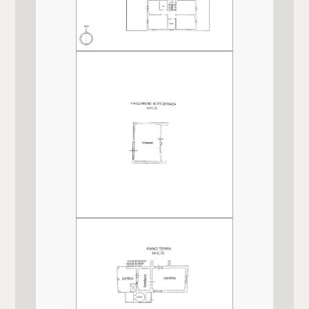
Balconi
Presente, 20 mq
Terrazzo
Presente, 120 mq
Giardino
Privato
Distanza mare/lago
18.000 mt.
Cucina
Abitabile
Box
Quadruplo, 80 mq