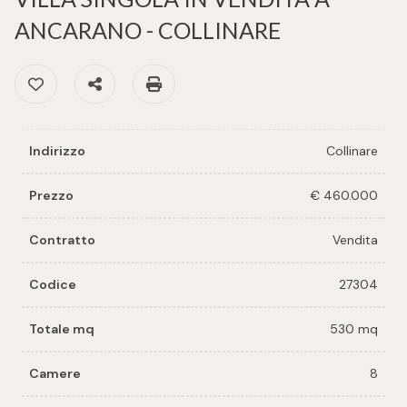
cercare
per voi
ANCARANO - COLLINARE
Provincia
Richiedi
Preferiti: Cod. 27304
Condividi
Stampa: Cod. 27304
un
Comune
immobile
Indirizzo
Collinare
Valuta e
vendi il
Prezzo
€ 460.000
tuo
immobile
Contratto
Vendita
Tipologia
-
Contattaci
Codice
27304
multiscelta
Totale mq
530 mq
Qualsiasi
Camere
8
Residenziali