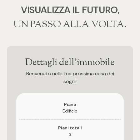
VISUALIZZA IL FUTURO,
3
‍‍UN PASSO ALLA VOLTA.
4
5
Dettagli dell'immobile
5+
Benvenuto nella tua prossima casa dei
sogni!
Altre
opzioni
-
Piano
multiscelta
Edificio
Giardino
Piani totali
3