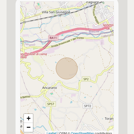
Immobile idoneo per più nuclei familiari
per 3 famiglie
Impianto di riscaldamento a norma
Si valutano permute
Tipologia di proprietà
normale proprietà
Aria condizionata
Presente solo in una/qualche stanza
Pannelli solari termici
Non presenti
+
−
Leaflet
| OSM ©
OpenStreetMap
contributors