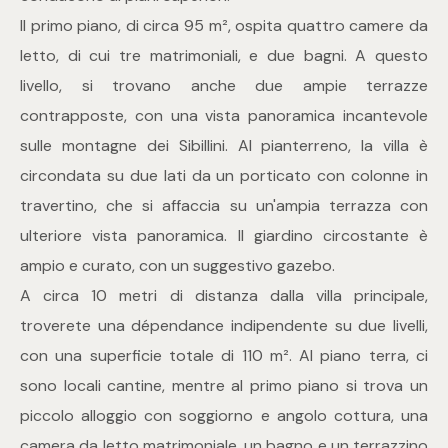
mq
Il primo piano, di circa 95 m², ospita quattro camere da
letto, di cui tre matrimoniali, e due bagni. A questo
livello, si trovano anche due ampie terrazze
contrapposte, con una vista panoramica incantevole
sulle montagne dei Sibillini. Al pianterreno, la villa è
circondata su due lati da un porticato con colonne in
Locali
travertino, che si affaccia su un'ampia terrazza con
ulteriore vista panoramica. Il giardino circostante è
Qualsiasi
ampio e curato, con un suggestivo gazebo.
A circa 10 metri di distanza dalla villa principale,
1
troverete una dépendance indipendente su due livelli,
con una superficie totale di 110 m². Al piano terra, ci
2
sono locali cantine, mentre al primo piano si trova un
piccolo alloggio con soggiorno e angolo cottura, una
3
camera da letto matrimoniale, un bagno e un terrazzino