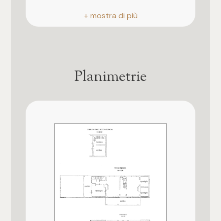
Posto auto/Box
Riscaldamento
Autonomo
Balcone/Terrazzo
Posto auto
Scoperto
Ascensore
Planimetrie
Assenza barriere architettoniche
Arredato
Si
Nuova costruzione
Anno di costruzione
1930
Lusso
Stato attuale
Libero al rogito
Esposizione
Prevalentemente Nord Ovest