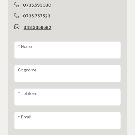
0735.593030
0735.757523
348.3359562
* Nome
Cognome
* Telefono
* Email