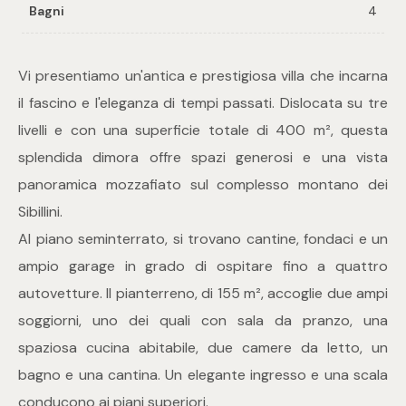
Bagni
4
Commerciali
Vi presentiamo un'antica e prestigiosa villa che incarna
Industriali
il fascino e l'eleganza di tempi passati. Dislocata su tre
livelli e con una superficie totale di 400 m², questa
Terreni
splendida dimora offre spazi generosi e una vista
panoramica mozzafiato sul complesso montano dei
Sibillini.
Prezzo
Al piano seminterrato, si trovano cantine, fondaci e un
ampio garage in grado di ospitare fino a quattro
autovetture. Il pianterreno, di 155 m², accoglie due ampi
soggiorni, uno dei quali con sala da pranzo, una
spaziosa cucina abitabile, due camere da letto, un
bagno e una cantina. Un elegante ingresso e una scala
Totale
conducono ai piani superiori.