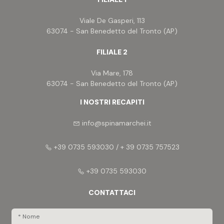
anteriore prendisole.
Da qualsiasi punto dell'intera proprietà é possibile
Viale De Gasperi, 113
godere di una vista panoramica veramente unica,
63074 - San Benedetto del Tronto (AP)
sia della sottostante zona, sia del mare, che delle
colline.
FILIALE 2
La localizzazione é certamente una delle migliori
posizioni che il litorale propone, immersa nel verde
Via Mare, 178
ed in vari parchi e giardini di ville similari, in un
63074 - San Benedetto del Tronto (AP)
contesto residenziale di primissima colllina.
I NOSTRI RECAPITI
#starhouse
info@spinamarchei.it
+39 0735 593030 / + 39 0735 757523
+39 0735 593030
CONTATTACI
* Nome