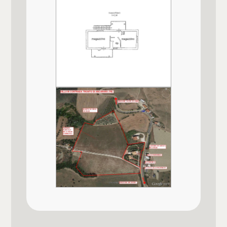
Posizione
Zona agricola
Animali ammessi
Si
Impianto Elettrico
A norma
Conformazione
Libera su tutti i lati
Tipo ristrutturazione
Totale ( pari al nuovo )
Qualità e pregio dell'immobile
★★★★