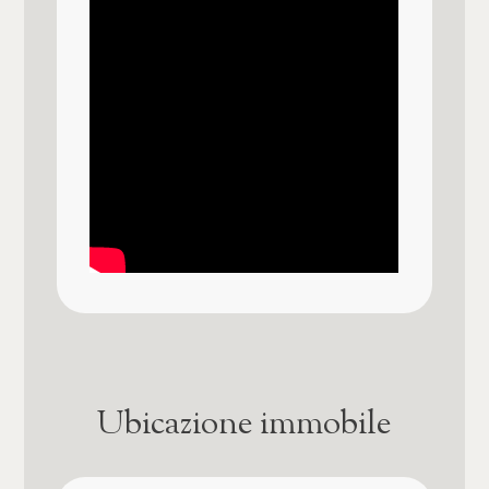
Tipo serranda garage
Basculante manuale
Balcone abitabile
Camino o canna fumaria
Ingresso autonomo
Allestimento del giardino o del terreno
Verde allestito
Vista mare
Ubicazione immobile
Vista panoramica