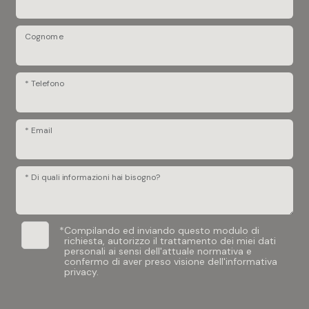
Cognome
* Telefono
* Email
* Di quali informazioni hai bisogno?
*
Compilando ed inviando questo modulo di
richiesta, autorizzo il trattamento dei miei dati
personali ai sensi dell'attuale normativa e
confermo di aver preso visione dell'informativa
privacy.