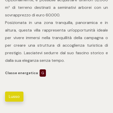
3
m² di terreno destinati a seminativi arborei con un
sovrapprezzo di euro 60.000.
4
Posizionata in una zona tranquilla, panoramica e in
5
altura, questa villa rappresenta un'opportunità ideale
per vivere immersi nella tranquillità della campagna o
5+
per creare una struttura di accoglienza turistica di
prestigio. Lasciatevi sedurre dal suo fascino storico e
dalla sua eleganza senza tempo.
Camere
Classe energetica
:
G
Qualsiasi
1
Lusso
2