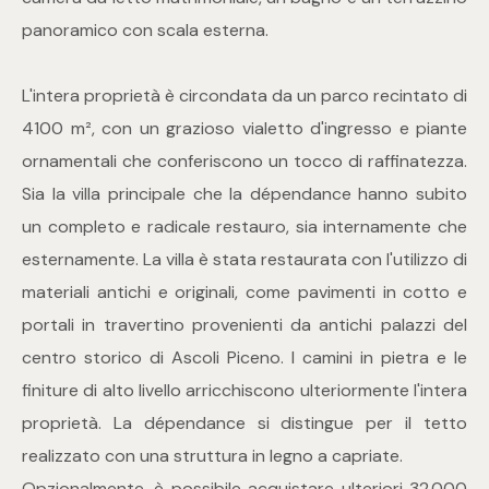
panoramico con scala esterna.
4
L'intera proprietà è circondata da un parco recintato di
5
4100 m², con un grazioso vialetto d'ingresso e piante
ornamentali che conferiscono un tocco di raffinatezza.
5+
Sia la villa principale che la dépendance hanno subito
un completo e radicale restauro, sia internamente che
Bagni
esternamente. La villa è stata restaurata con l'utilizzo di
materiali antichi e originali, come pavimenti in cotto e
Qualsiasi
portali in travertino provenienti da antichi palazzi del
centro storico di Ascoli Piceno. I camini in pietra e le
1
finiture di alto livello arricchiscono ulteriormente l'intera
proprietà. La dépendance si distingue per il tetto
2
realizzato con una struttura in legno a capriate.
Opzionalmente, è possibile acquistare ulteriori 32.000