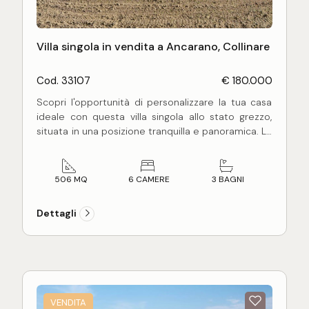
Villa singola in vendita a Ancarano, Collinare
Cod. 33107
€ 180.000
Scopri l'opportunità di personalizzare la tua casa
ideale con questa villa singola allo stato grezzo,
situata in una posizione tranquilla e panoramica. La
proprietà si sviluppa su una superficie totale di
circa 506 mq, distribuiti su tre livelli versatili che
offrono infinite possibilità di utilizzo e
506 MQ
6 CAMERE
3 BAGNI
personalizzazione.
Dettagli

Piano seminterrato
di circa 134 mq, perfetto per
realizzare un'ampia taverna, un garage spazioso e
locali tecnici. La struttura è dotata di scala interna
che collega i piani.

Piano terra
di circa 186 mq, concepito per
diventare una residenza luminosa e confortevole.
VENDITA
Oltre agli ampi spazi abitativi, questo livello include