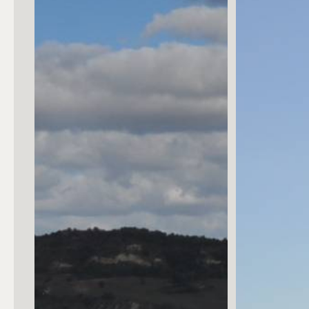
Posto auto/Box
Balcone/Terrazzo
Ascensore
Arredato
Nuova costruzione
Lusso