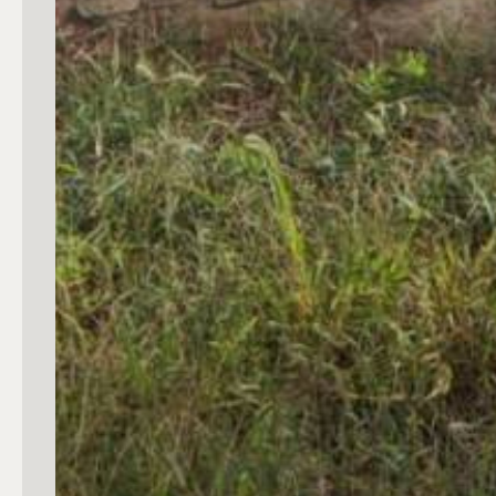
3
4
5
5+
Camere
Qualsiasi
1
2