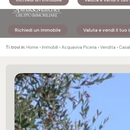
Codice
Richiedi un immobile
Valuta e vendi il tuo
Home
Contratto
›
›
›
›
Ti trovi in:
Home
Immobili
Acquaviva Picena
Vendita
Casal
Immobili
Qualsiasi
I nostri
Vendita
cantieri
Affitto
Immobili
di lusso
Scegli
Cosa
dove
facciamo