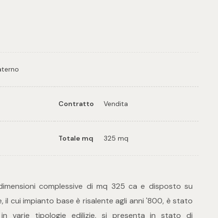
ampa: Cod. 28911
aterno
Contratto
Vendita
Totale mq
325 mq
 dimensioni complessive di mq 325 ca e disposto su
le, il cui impianto base è risalente agli anni '800, è stato
in varie tipologie edilizie, si presenta in stato di