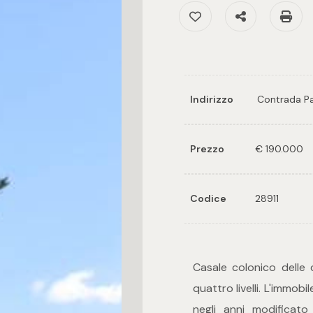
Preferiti: Cod. 28911
Condividi
St
Indirizzo
Contrada P
Prezzo
€ 190.000
Codice
28911
Casale colonico delle
quattro livelli. L'immobi
negli anni modificato 