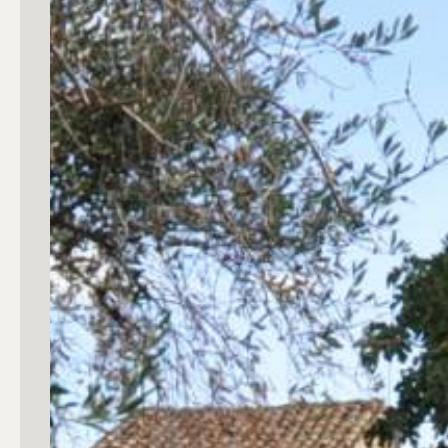
Commerciali
Industriali
Terreni
Prezzo
Totale