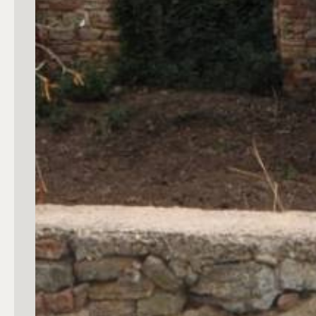
4
5
5+
Bagni
Qualsiasi
1
2