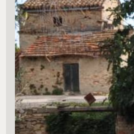
mq
Locali
Qualsiasi
1
2
3