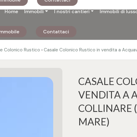
Home
Immobili
I nostri cantieri
Immobili di luss
 immobile
Contattaci
›
e Colonico Rustico
Casale Colonico Rustico in vendita a Acqua
CASALE COL
VENDITA A 
COLLINARE (
MARE)