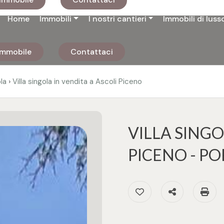
Home
Immobili
I nostri cantieri
Immobili di luss
 immobile
Contattaci
›
ola
Villa singola in vendita a Ascoli Piceno
VILLA SINGO
PICENO - P
Preferiti: Cod. 3058
Condividi
S