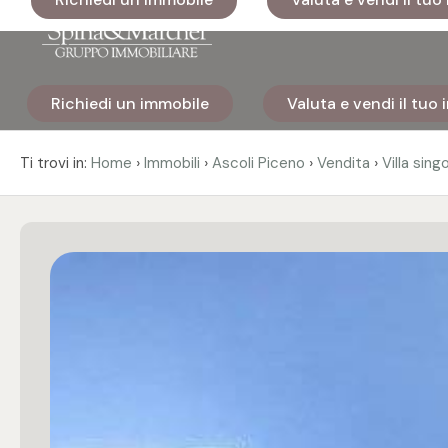
Codice
Richiedi un immobile
Valuta e vendi il tuo
Home
Contratto
›
›
›
›
Ti trovi in:
Home
Immobili
Ascoli Piceno
Vendita
Villa sing
Immobili
Qualsiasi
I nostri
Vendita
cantieri
Affitto
Immobili
di lusso
Scegli
Cosa
dove
facciamo