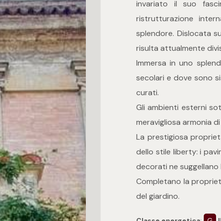
invariato il suo fas
ristrutturazione inte
splendore. Dislocata su 
risulta attualmente divis
Immersa in uno splend
secolari e dove sono si
curati.
Gli ambienti esterni so
meravigliosa armonia di 
La prestigiosa propriet
dello stile liberty: i pa
decorati ne suggellano l
Completano la proprietà
del giardino.
Classe energetica
:
G