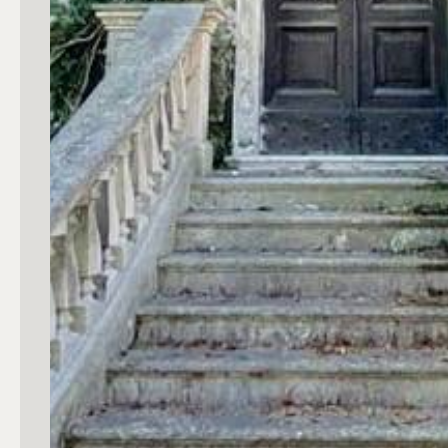
4
5
5+
Bagni
Qualsiasi
1
2