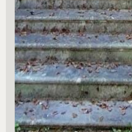
3
4
5
5+
Camere
Qualsiasi
1
2