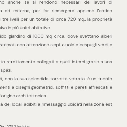
cino anche se si rendono necessari dei lavori di
rna ed esterna, per far riemergere appieno l'antico
tre livelli per un totale di circa 720 mq., la proprietà
iva in più unità abitative.
ido giardino di 1000 mq circa, dove svettano alberi
stemati con attenzione siepi, aiuole e cespugli verdi e
tto strettamente collegati a quelli interni grazie a una
spazi.
à, con la sua splendida torretta vetrata, è un trionfo
vimenti a disegni geometrici, soffitti e pareti affrescati e
'origine architettonica.
 dei locali adibiti a rimessaggio ubicati nella zona est
IPe
: 276.2 kwh/㎡