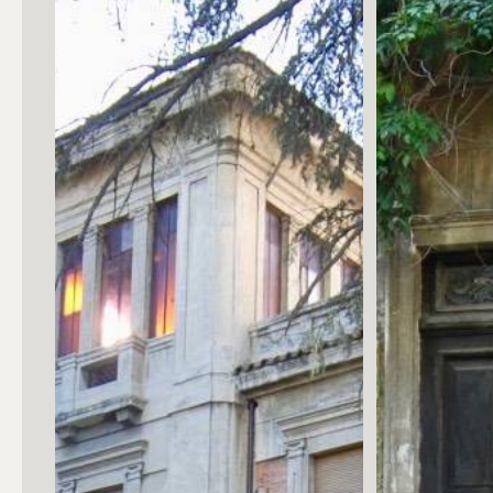
Posto auto/Box
Balcone/Terrazzo
Ascensore
Arredato
Nuova costruzione
Lusso