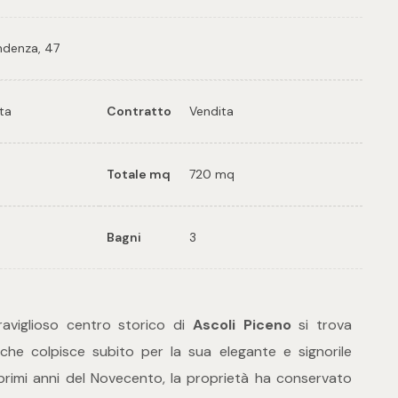
endenza, 47
ata
Contratto
Vendita
Totale mq
720 mq
Bagni
3
aviglioso centro storico di
Ascoli Piceno
si trova
a che colpisce subito per la sua elegante e signorile
 primi anni del Novecento, la proprietà ha conservato