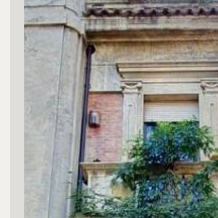
Commerciali
Industriali
Terreni
Prezzo
Totale