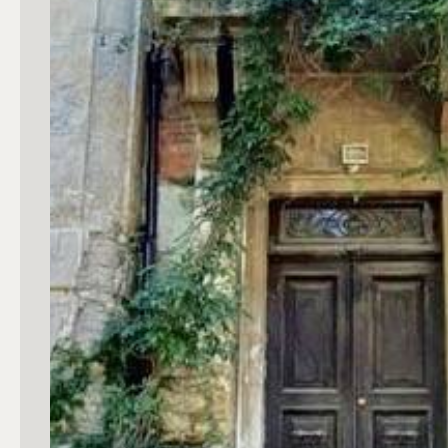
mq
Locali
Qualsiasi
1
2
3