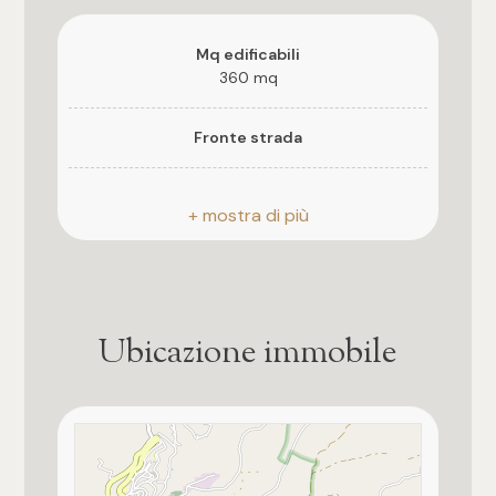
4
Mq edificabili
360 mq
5
Fronte strada
5+
Bocchette acquedotto
Bagni
Allaccio energia elettrica
Qualsiasi
Ubicazione immobile
1
2