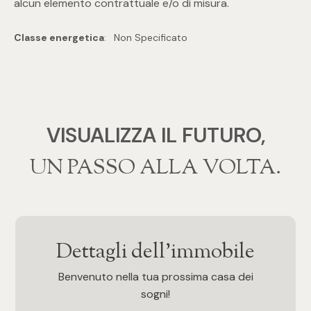
alcun elemento contrattuale e/o di misura.
mq
Classe energetica
:
Non Specificato
VISUALIZZA IL FUTURO,
Locali
‍‍UN PASSO ALLA VOLTA.
Qualsiasi
1
Dettagli dell'immobile
2
Benvenuto nella tua prossima casa dei
sogni!
3