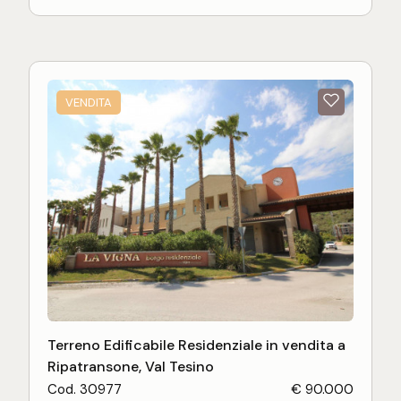
completamente urbanizzato (strada, illuminazione
pubblica, allaccio della rete fognante, utenze di
acqua e luce e gas) e pronto per la presentazione
del progetto. Lotto 4
VENDITA
N.B. Le immagini e i testi che rappresentano e
descrivono l'immobile hanno valore puramente
esemplificativo, non costituiscono alcuna
proposta, né alcun elemento contrattuale e/o di
misura.
Terreno Edificabile Residenziale in vendita a
Ripatransone, Val Tesino
Cod. 30977
€ 90.000