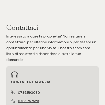
3
4
Contattaci
5
Interessato a questa proprietà? Non esitare a
contattarci per ulteriori informazioni o per fissare un
5+
appuntamento per una visita. Il nostro team sarà
lieto di assisterti e rispondere a tutte le tue
domande.
Altre
opzioni
-
CONTATTA L'AGENZIA
multiscelta
0735.593030
Giardino
0735.757523