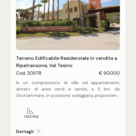
Terreno Edificabile Residenziale in vendita a
Ripatransone, Val Tesino
Cod. 30978
€ 90.000
In un comprensorio di ville ed appartamenti,
dotato di aree verdi e servizi, a 5 km. da
Grottammare, in posizione soleggiata, proponiamo
in vendita un lotto di terreno edificabile di mq. 1813
circa per la costruzione di una villa mono-
bifamiliare su unico livello, con giardino e possibilità
1.813 MQ
di realizzazione di piscina, della volumetria
complessiva di mc. 1.060 (pari a circa 360 mq. di
Dettagli
superfice abitabile oltre accessori). Il lotto è