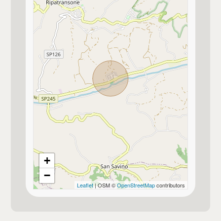
3
4
5
5+
Camere
Qualsiasi
+
−
1
Leaflet
| OSM ©
OpenStreetMap
contributors
2