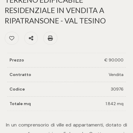
cercare
per voi
RESIDENZIALE IN VENDITA A
Provincia
RIPATRANSONE - VAL TESINO
Richiedi
un
Preferiti: Cod. 30976
Condividi
Stampa: Cod. 30976
Comune
immobile
Valuta e
Prezzo
€ 90.000
vendi il
tuo
Contratto
Vendita
immobile
Tipologia
Codice
30976
-
Contattaci
multiscelta
Totale mq
1.842 mq
Qualsiasi
In un comprensorio di ville ed appartamenti, dotato di
Residenziali