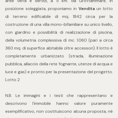
aree verdi e servizi, a 5 km. da Grottammare, in
posizione soleggiata, proponiamo in
Vendita
un lotto
Commerciali
di terreno edificabile di mq. 1842 circa per la
costruzione di una villa mono-bifamiliare su unico livello,
Industriali
con giardino e possibilità di realizzazione di piscina,
della volumetria complessiva di mc. 1.060 (pari a circa
Terreni
360 mq. di superfice abitabile oltre accessori). Il lotto è
completamente urbanizzato (strada, illuminazione
pubblica, allaccio della rete fognante, utenze di acqua e
Prezzo
luce e gas) e pronto per la presentazione del progetto.
Lotto 2
N.B. Le immagini e i testi che rappresentano e
descrivono l'immobile hanno valore puramente
esemplificativo, non costituiscono alcuna proposta, né
Totale