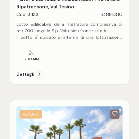
Ripatransone, Val Tesino
Cod. 31133
€ 89.000
Lotto Edificabile della metratura complessiva di
mq 700 lungo la S.p. Valtesino fronte strada.
Il Lotto e' ubicato all'interno di una lottizzazione
residenziale ben curata a 5 km da Grottammare.
L'indice di edificabilità e' pari ad 1,5 pertanto e'
possibile realizzare una costruzione della
700 MQ
superficie complessiva di mc 1050.
Dettagli
Ottima soluzione per realizzare la propria
abitazione indipendente a pochi km dalla fascia
costiera.
VENDITA