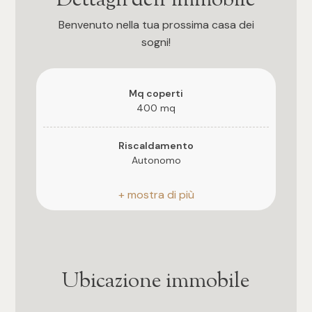
Dettagli dell'immobile
4
Benvenuto nella tua prossima casa dei
sogni!
5
Mq coperti
5+
400 mq
Riscaldamento
Bagni
Autonomo
Qualsiasi
Arredato
Arredato
1
Posizione
Zona Mista
2
Ubicazione immobile
Bagni