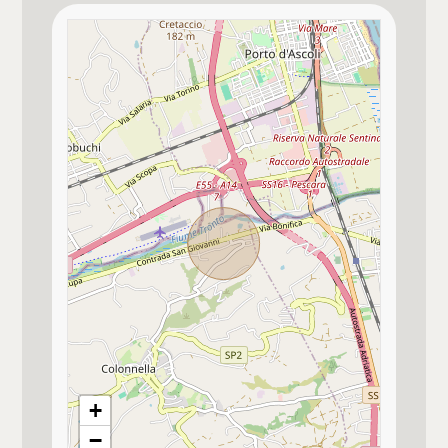
3
a Norma
4
Impianto Elettrico
A norma
5
Qualità e pregio dell'immobile
★★★★
5+
Finiture interne
★★★★
Camere
Qualità contesto
Qualsiasi
★★★★
1
Altri immobili disponibili nel fabbricato
+
2
−