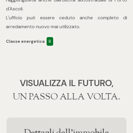
mq
d'Ascoli.
L'ufficio può essere ceduto anche completo di
arredamento nuovo mai utilizzato.
Classe energetica
:
B
Locali
Qualsiasi
VISUALIZZA IL FUTURO,
1
‍‍UN PASSO ALLA VOLTA.
2
3