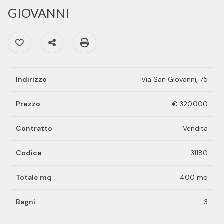
cercare
per voi
GIOVANNI
Provincia
Preferiti: Cod. 31180
Condividi
Stampa: Cod. 31180
Richiedi
un
Comune
immobile
Indirizzo
Via San Giovanni, 75
Valuta e
vendi il
Prezzo
€ 320.000
tuo
immobile
Contratto
Vendita
Tipologia
-
Codice
31180
Contattaci
multiscelta
Totale mq
400 mq
Qualsiasi
Bagni
3
Residenziali