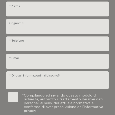
* Nome
Cognome
* Telefono
* Email
* Di quali informazioni hai bisogno?
*
Compilando ed inviando questo modulo di
richiesta, autorizzo il trattamento dei miei dati
personali ai sensi dell'attuale normativa e
confermo di aver preso visione dell'informativa
privacy.