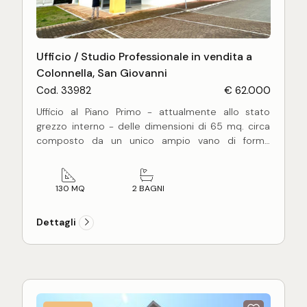
Ufficio / Studio Professionale in vendita a
Colonnella, San Giovanni
Cod. 33982
€ 62.000
Ufficio al Piano Primo - attualmente allo stato
grezzo interno - delle dimensioni di 65 mq. circa
composto da un unico ampio vano di forma
rettangolare, completo di 2 balconi di complessivi
35 mq. circa.
Considerata l'altezza interna (5,00 mt.) è già
130 MQ
2 BAGNI
predisposto per la realizzazione di un piano
superiore avente la stessa superficie del
Dettagli
sottostante.
Completo di garage e cantina al piano interrato e
di posto auto privato su corte esterna.
Buona posizione in contesto
commerciale/direzionale/artigianale con comoda
accessibilità e ampi spazi adibiti a parcheggio.