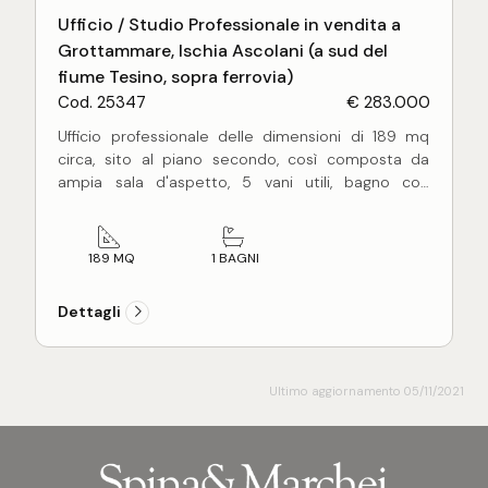
professionisti al canone mensile di 600 euro.
Ufficio / Studio Professionale in vendita a
Grottammare, Ischia Ascolani (a sud del
fiume Tesino, sopra ferrovia)
Cod. 25347
€ 283.000
Ufficio professionale delle dimensioni di 189 mq
circa, sito al piano secondo, così composta da
ampia sala d'aspetto, 5 vani utili, bagno con
regolare antibagno.
L'ufficio si presenta in ottime condizioni, con
pavimentazione in monocottura, infissi di buona
189 MQ
1 BAGNI
qualità, portone rinforzato di ingresso, impiantistica
completamente a norma, impianto di aria
Dettagli
condizionata, disponibilità appurata di
colleagamento ADSL, bagno a norma. Inserito
all'interno di un contesto direzionale, elegante e
perfettamente organizzato con parcheggi per la
Ultimo aggiornamento 05/11/2021
clientela, vicino ai principali a tutti i principali servizi
quindi ideale per qualsiasi tipologia di ufficio.