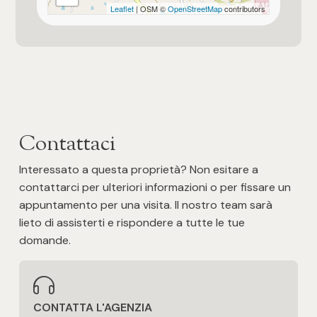
Leaflet
| OSM ©
OpenStreetMap
contributors
3
4
5
Contattaci
5+
Interessato a questa proprietà? Non esitare a
contattarci per ulteriori informazioni o per fissare un
Altre
appuntamento per una visita. Il nostro team sarà
opzioni
lieto di assisterti e rispondere a tutte le tue
-
domande.
multiscelta
Giardino
CONTATTA L'AGENZIA