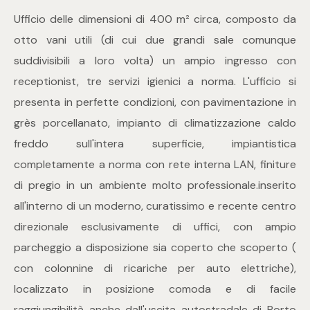
Ufficio delle dimensioni di 400 m² circa, composto da
Commerciali
otto vani utili (di cui due grandi sale comunque
suddivisibili a loro volta) un ampio ingresso con
Industriali
receptionist, tre servizi igienici a norma. L'ufficio si
presenta in perfette condizioni, con pavimentazione in
Terreni
grès porcellanato, impianto di climatizzazione caldo
freddo sull'intera superficie, impiantistica
completamente a norma con rete interna LAN, finiture
Prezzo
di pregio in un ambiente molto professionale.inserito
all'interno di un moderno, curatissimo e recente centro
direzionale esclusivamente di uffici, con ampio
parcheggio a disposizione sia coperto che scoperto (
con colonnine di ricariche per auto elettriche),
localizzato in posizione comoda e di facile
Totale
raggiungibilità anche dall'uscita autostradale di Porto