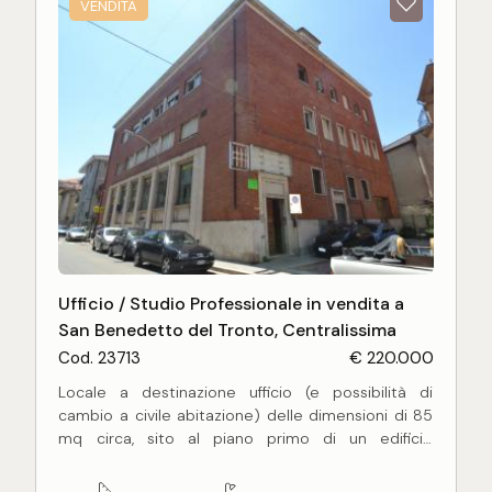
VENDITA
N.B. Possibilità di cambio di destinazione in civile
abitazione
Ufficio / Studio Professionale in vendita a
San Benedetto del Tronto, Centralissima
Cod. 23713
€ 220.000
Locale a destinazione ufficio (e possibilità di
cambio a civile abitazione) delle dimensioni di 85
mq circa, sito al piano primo di un edificio
adiacente l' isola pedonale; composto da un
ampissimo vano open space fornito di 5 ampie