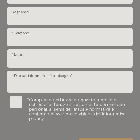
Cognome
* Telefono
* Email
* Di quali informazioni hai bisogno?
*
Compilando ed inviando questo modulo di
richiesta, autorizzo il trattamento dei miei dati
personali ai sensi dell'attuale normativa e
confermo di aver preso visione dell'informativa
privacy.