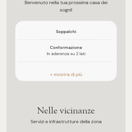
Benvenuto nella tua prossima casa dei
sogni!
4
5
Soppalchi
5+
Conformazione
In aderenza su 2 lati
Bagni
Qualità costruttiva
★★★
Qualsiasi
Finiture interne
★★★★
1
Nelle vicinanze
Climatizzazione
2
Servizi e infrastrutture della zona
Impianto di riscaldamento a norma