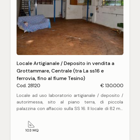
Locale Artigianale / Deposito in vendita a
Grottammare, Centrale (tra La ss16 e
ferrovia, fino al fiume Tesino)
Cod. 28120
€ 130.000
Locale ad uso laboratorio artigianale / deposito /
autorimessa, sito al piano terra, di piccola
palazzina con affaccio sulla SS 16. Il locale di 82 mq
circa, si presenta con finiture e caratteristiche
tipiche del periodo di costruzione con altezza
intera di 4,5 mt., servizio igienico a norma e
103 MQ
soppalco di circa 21 mq.