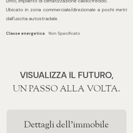
uffici, impianto di climatizzazione caldo/freddo.
mq
Ubicato in zona commerciale/direzionale a pochi metri
dall'uscita autostradale.
Classe energetica
:
Non Specificato
Locali
VISUALIZZA IL FUTURO,
Qualsiasi
‍‍UN PASSO ALLA VOLTA.
1
2
Dettagli dell'immobile
3