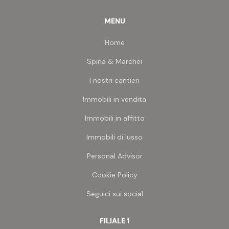
rendono questa proposta ideale per chi necessita
di creare centri professionali, spazi polifunzionali,
MENU
attività produttive leggere o direzionali. Il
contesto, la visibilità e la metratura la rendono una
Home
soluzione unica nel panorama immobiliare della
zona.
Spina & Marchei
Possibilità di frazionamento: disponibile anche una
I nostri cantieri
porzione da 2.500 m².
Immobili in vendita
Immobili in affitto
Immobili di lusso
Personal Advisor
Cookie Policy
Seguici sui social
FILIALE 1