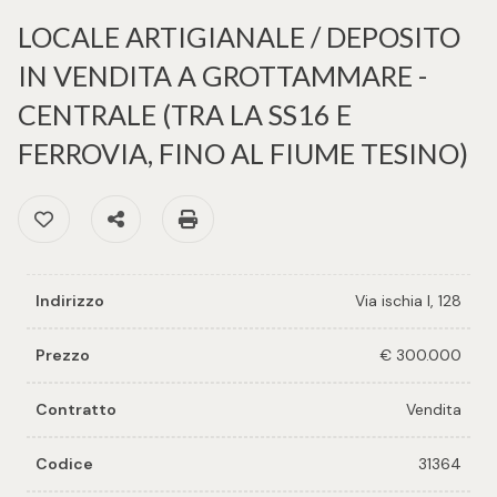
cercare
per voi
LOCALE ARTIGIANALE / DEPOSITO
Provincia
IN VENDITA A GROTTAMMARE -
Richiedi
CENTRALE (TRA LA SS16 E
un
Comune
immobile
FERROVIA, FINO AL FIUME TESINO)
Valuta e
Preferiti: Cod. 31364
Condividi
Stampa: Cod. 31364
vendi il
tuo
immobile
Indirizzo
Via ischia I, 128
Tipologia
-
Contattaci
Prezzo
€ 300.000
multiscelta
Contratto
Vendita
Qualsiasi
Codice
31364
Residenziali