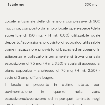
Totale mq
300 mq
Commerciali
Locale artigianale delle dimensioni complessive di 300
Industriali
mq. circa, composto da ampio locale open-space (della
superficie di 150 mq. - H mt. 6,00) utilizzabile quale
Terreni
deposito/lavorazione, provvisto di soppalco utilizzabile
come magazzino e provvisto di bagno ed antibagno. In
adiacenza e collegato internamente si trova una sala
Prezzo
esposizione di 75 mq. (H mt. 3,20) e scala di accesso al
piano soppalco - anch'esso di 75 mq. (H mt. 2,50) -
sede di 3 ampi uffici e bagno.
Il locale si presenta in ottimo stato, con
pavimentazione in quarzo nella zona
esposizione/lavorazione ed in parquet laminato negli
Totale