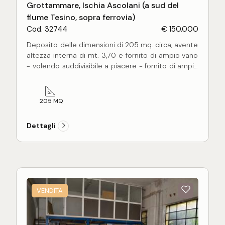
Grottammare, Ischia Ascolani (a sud del
fiume Tesino, sopra ferrovia)
Cod. 32744
€ 150.000
Deposito delle dimensioni di 205 mq. circa, avente
altezza interna di mt. 3,70 e fornito di ampio vano
- volendo suddivisibile a piacere - fornito di ampia
serranda di accesso carrabile, porta per ingresso
pedonale e bagno provvisto di antibagno.
Il solaio con travi di legno conferisce atmosfera al
205 MQ
deposito che si presta ottimamente anche ad una
trasformazione in loft.
Dettagli
Ottima accessibilità e comoda posizione per
carico/scarico.
VENDITA