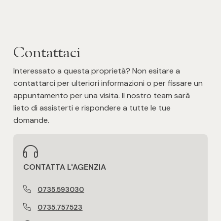
Posto auto/Box
Balcone/Terrazzo
Contattaci
Ascensore
Interessato a questa proprietà? Non esitare a
contattarci per ulteriori informazioni o per fissare un
appuntamento per una visita. Il nostro team sarà
Arredato
lieto di assisterti e rispondere a tutte le tue
domande.
Nuova costruzione
Lusso
CONTATTA L'AGENZIA
0735.593030
0735.757523