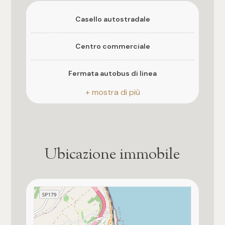
3
Casello autostradale
4
Centro commerciale
5
Fermata autobus di linea
5+
Camere
Ubicazione immobile
Qualsiasi
1
2