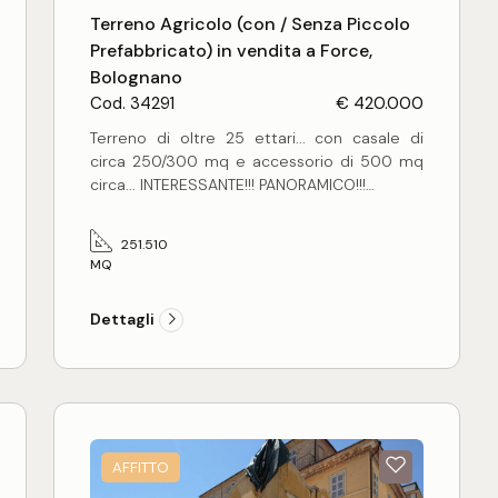
Terreno Agricolo (con / Senza Piccolo
Prefabbricato) in vendita a Force,
Bolognano
Cod. 34291
€ 420.000
Terreno di oltre 25 ettari... con casale di
circa 250/300 mq e accessorio di 500 mq
circa... INTERESSANTE!!! PANORAMICO!!!
Appezzamento di terreno agricolo, unico
251.510
corpo, di complessivi mq 251510,
MQ
interamente lavorativo e pressoché
pianeggiante.
Dettagli
Il terreno, posto in comoda posizione e con
ottima esposizione, si presta a varie colture;
sia per avviare un'attività agricola che per
incrementarne una esistente.
Nella proprietà rurale troviamo un fabbricato
di circa 250/300 mq su due livelli oltre
AFFITTO
sottotetto e un annesso annesso