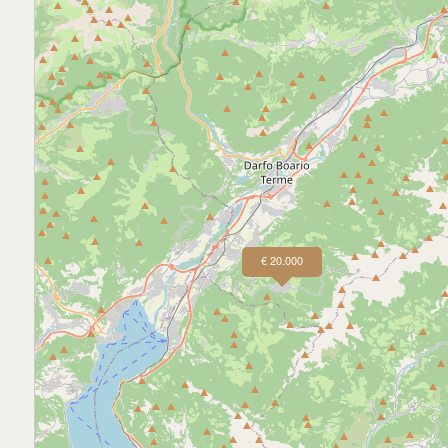
3
4
5
5+
Camere
€ 20.000
Qualsiasi
1
2