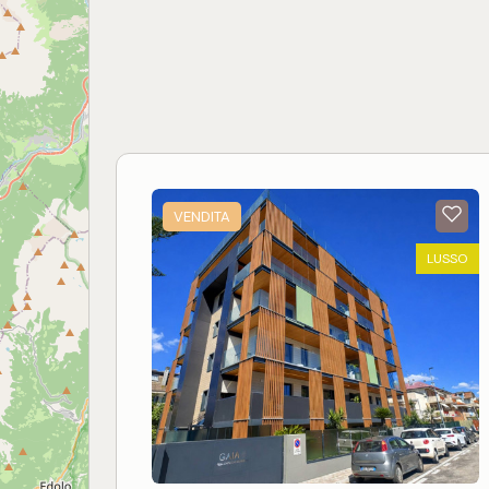
L'immobile si presenta in buone condizioni
generali, con finiture originali ben conservate,
pavimentazione in ceramica e infissi in
alluminio, risultando abitabile fin da subito.
Il condominio composto da 2 edifici attigui
(ognuno con una propria scala) è
impreziosito da
spazi verdi condominiali
e da
una
piscina ad uso esclusivo dei proprietari
,
un valore aggiunto che rende l'immobile
VENDITA
particolarmente interessante anche per un
utilizzo turistico. La vicinanza al mare, le
LUSSO
contenute spese condominiali
, la presenza
della piscina e degli spazi verdi rendono
questa soluzione ideale sia come
casa
vacanze
, sia come
investimento
per locazioni
estive, con ottime prospettive di
redditività.