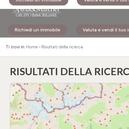
Codice
Richiedi un immobile
Valuta e vendi il tuo
Home
Contratto
›
Ti trovi in:
Home
Risultati della ricerca
Immobili
Qualsiasi
RISULTATI DELLA RICER
I nostri
Vendita
cantieri
Affitto
Immobili
di lusso
Scegli
Cosa
dove
facciamo