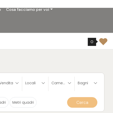
o
Cosa facciamo per voi
0
Vendita
Locali
Camere
Bagni
Cerca