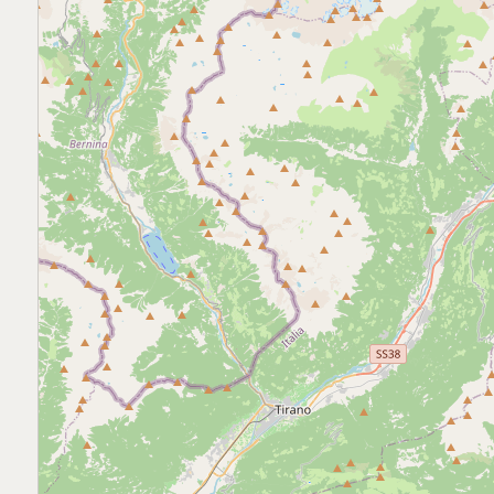
mq
Locali
Qualsiasi
1
2
3