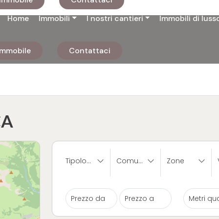
Home
Immobili
I nostri cantieri
Immobili di luss
 immobile
Contattaci
CA