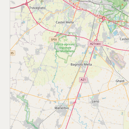
Posto auto/Box
Balcone/Terrazzo
Ascensore
Arredato
Nuova costruzione
Lusso