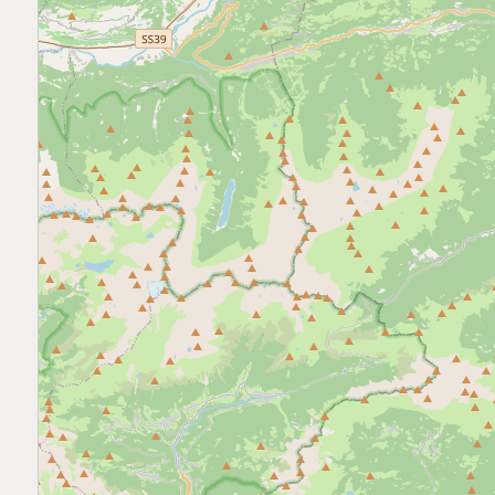
4
5
5+
Bagni
Qualsiasi
1
2