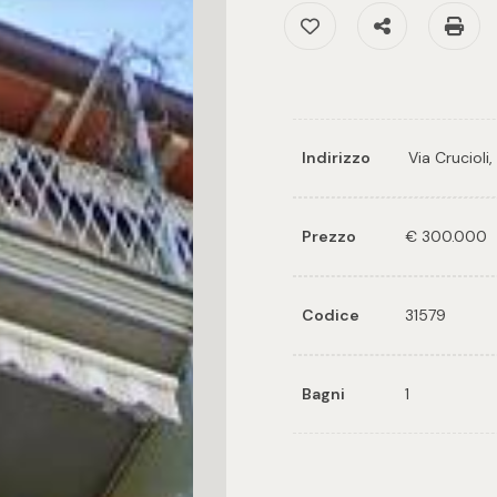
Preferiti: Cod. 31579
Condividi
S
Indirizzo
Via Crucioli,
Prezzo
€ 300.000
Codice
31579
Bagni
1