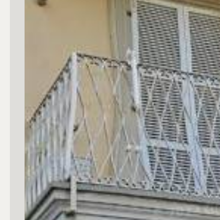
mq
Locali
Qualsiasi
1
2
3