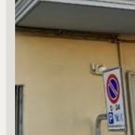
4
5
5+
Bagni
Qualsiasi
1
2