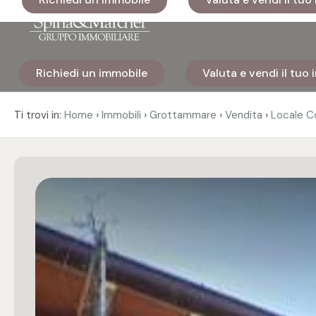
Codice
Richiedi un immobile
Valuta e vendi il tuo
Home
Contratto
›
›
›
›
Ti trovi in:
Home
Immobili
Grottammare
Vendita
Locale C
Immobili
Qualsiasi
I nostri
Vendita
cantieri
Affitto
Immobili
di lusso
Scegli
Cosa
dove
facciamo