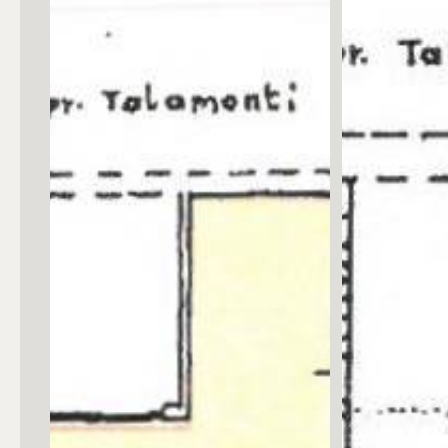
Posto auto/Box
Balcone/Terrazzo
Ascensore
Arredato
Nuova costruzione
Lusso