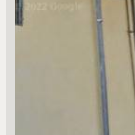
3
4
5
5+
Camere
Qualsiasi
1
2