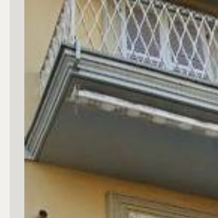
Commerciali
Industriali
Terreni
Prezzo
Totale