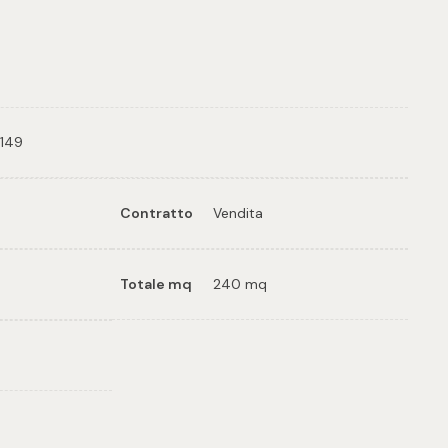
tampa: Cod. 31579
 149
Contratto
Vendita
Totale mq
240 mq