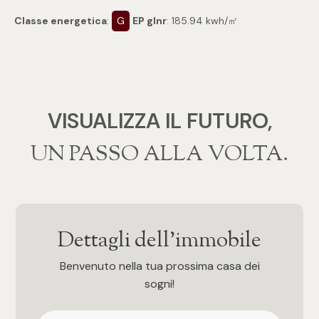
mq
Classe energetica
:
G
EP glnr
: 185.94 kwh/㎡
VISUALIZZA IL FUTURO,
Locali
‍‍UN PASSO ALLA VOLTA.
Qualsiasi
1
Dettagli dell'immobile
2
Benvenuto nella tua prossima casa dei
sogni!
3