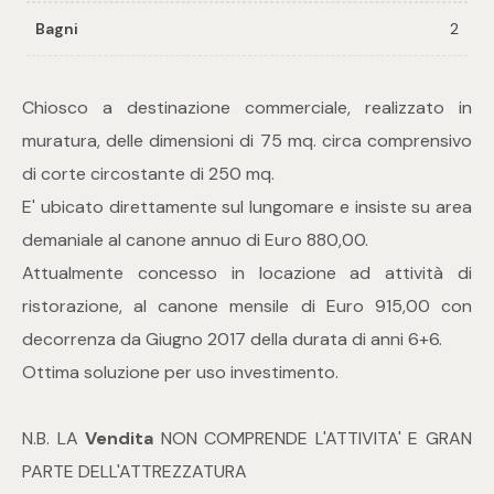
Bagni
2
Commerciali
Chiosco a destinazione commerciale, realizzato in
Industriali
muratura, delle dimensioni di 75 mq. circa comprensivo
di corte circostante di 250 mq.
Terreni
E' ubicato direttamente sul lungomare e insiste su area
demaniale al canone annuo di Euro 880,00.
Prezzo
Attualmente concesso in locazione ad attività di
ristorazione, al canone mensile di Euro 915,00 con
decorrenza da Giugno 2017 della durata di anni 6+6.
Ottima soluzione per uso investimento.
N.B. LA
Vendita
NON COMPRENDE L'ATTIVITA' E GRAN
PARTE DELL'ATTREZZATURA
Totale