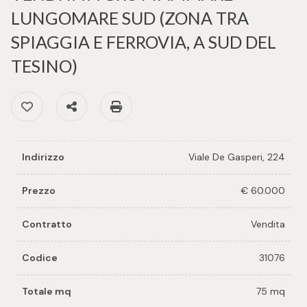
cercare
per voi
LUNGOMARE SUD (ZONA TRA
Provincia
SPIAGGIA E FERROVIA, A SUD DEL
Richiedi
TESINO)
un
Comune
immobile
Preferiti: Cod. 31076
Condividi
Stampa: Cod. 31076
Valuta e
vendi il
tuo
Indirizzo
Viale De Gasperi, 224
immobile
Tipologia
Prezzo
€ 60.000
-
Contattaci
Contratto
Vendita
multiscelta
Codice
31076
Qualsiasi
Totale mq
75 mq
Residenziali