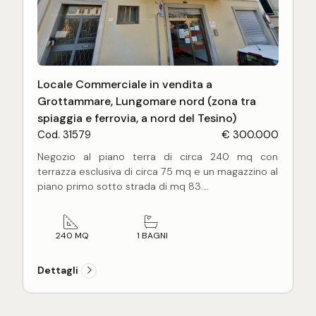
Locale Commerciale in vendita a
Grottammare, Lungomare nord (zona tra
spiaggia e ferrovia, a nord del Tesino)
Cod. 31579
€ 300.000
Negozio al piano terra di circa 240 mq con
terrazza esclusiva di circa 75 mq e un magazzino al
piano primo sotto strada di mq 83.
Le porzioni immobiliari fanno parte di un unico
fabbricato, il quale e' prevalentemente
residenziale e realizzato nella meta' degli anni 80.
240 MQ
1 BAGNI
La proprietà' e' ubicata in posizione centrale a
pochi passi dal mare e dall'isola pedonale, in zona
Dettagli
prettamente residenziale.
Da segnalare la possibilita' di cambio di
destinazione d'uso e realizzazione di unita'