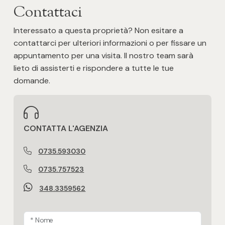
Contattaci
Posto auto/Box
Interessato a questa proprietà? Non esitare a
Balcone/Terrazzo
contattarci per ulteriori informazioni o per fissare un
appuntamento per una visita. Il nostro team sarà
lieto di assisterti e rispondere a tutte le tue
Ascensore
domande.
Arredato
Nuova costruzione
CONTATTA L'AGENZIA
0735.593030
Lusso
0735.757523
348.3359562
* Nome