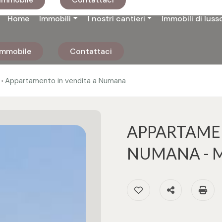
Home
Immobili
I nostri cantieri
Immobili di luss
 immobile
Contattaci
›
Appartamento in vendita a Numana
APPARTAMEN
NUMANA - 
Preferiti: Cod. SUB1
Condividi
S