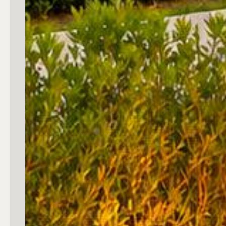
3
4
5
5+
Camere
Qualsiasi
1
2