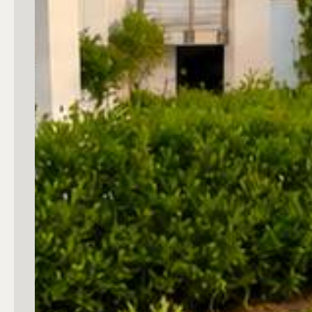
4
5
5+
Bagni
Qualsiasi
1
2