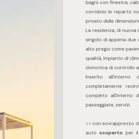
bagni con finestra, cab
corridoio le reparto no
privato delle dimension
La residenza, di nuova c
singolo di appena due u
alto pregio come pavime
qualità, impianto di cl
domotica di controllo a 
Inserito all'intern
completamente recinta
completo all'interno 
passeggiate, servizi.
>> con sovrapprezzo di
auto
scoperto
per il