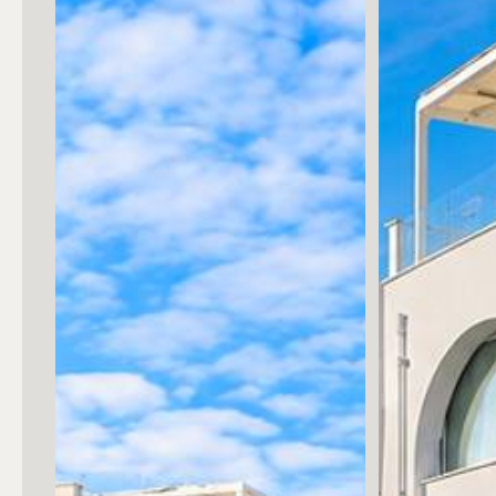
Posto auto/Box
Balcone/Terrazzo
Ascensore
Arredato
Nuova costruzione
Lusso