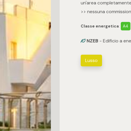
un'area completamente 
>> nessuna commissione
Classe energetica
:
A4
NZEB
- Edificio a en
Lusso