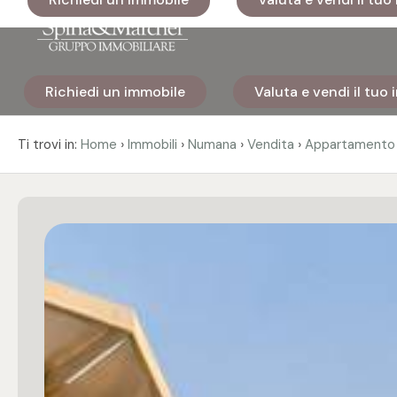
Codice
Richiedi un immobile
Valuta e vendi il tuo
Home
Contratto
›
›
›
›
Ti trovi in:
Home
Immobili
Numana
Vendita
Appartamento
Immobili
Qualsiasi
I nostri
Vendita
cantieri
Affitto
Immobili
di lusso
Scegli
Cosa
dove
facciamo