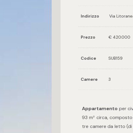
Indirizzo
Via Litoran
Prezzo
€ 420.000
Codice
SUB159
Camere
3
Appartamento
per civ
93 m² circa, composto
tre camere da letto (di