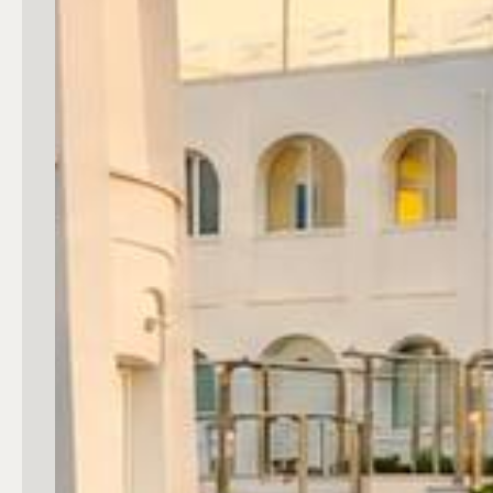
mq
Locali
Qualsiasi
1
2
3