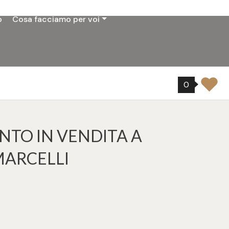
o
Cosa facciamo per voi
0
TO IN VENDITA A
MARCELLI
59
tampa: Cod. SUB159