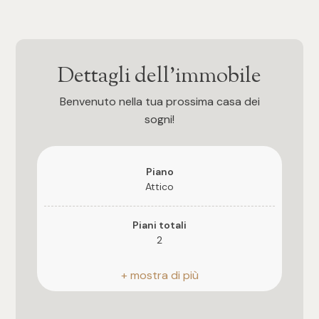
3
4
Dettagli dell'immobile
5
Benvenuto nella tua prossima casa dei
sogni!
5+
Piano
Camere
Attico
Qualsiasi
Piani totali
2
1
Riscaldamento
Autonomo
2