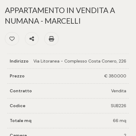
cercare
per voi
APPARTAMENTO IN VENDITA A
Provincia
NUMANA - MARCELLI
Richiedi
un
Preferiti: Cod. SUB226
Condividi
Stampa: Cod. SUB226
Comune
immobile
Valuta e
Indirizzo
Via Litoranea - Complesso Costa Conero, 226
vendi il
tuo
Prezzo
€ 380.000
immobile
Tipologia
Contratto
Vendita
-
Contattaci
multiscelta
Codice
SUB226
Qualsiasi
Totale mq
66 mq
Residenziali
Camere
2