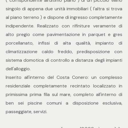
( corrispondente all'ultimo piano ) di un piccolo villino
mq
singolo di appena due unità immobiliari ( l'altra si trova
al piano terreno ) e dispone di ingresso completamente
indipendente. Realizzato con rifiniture veramente di
alto pregio come pavimentazione in parquet e gres
porcellanato, infissi di alta qualità, impianto di
climatizzazione caldo freddo, predisposizione con
Locali
sistema domotica di controllo a distanza degli impianti
dell'alloggio.
Qualsiasi
Inserito all'interno del Costa Conero: un complesso
residenziale completamente recintato localizzato in
1
primissima prima fila sul mare, completo all'interno di
ben sei piscine comuni a disposizione esclusiva,
2
passeggiate, servizi.
3