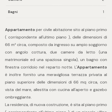
Bagni
1
Commerciali
Industriali
Appartamento
per civile abitazione sito al piano primo
( corrispondente all'ultimo piano ), delle dimensioni di
Terreni
66 m² circa, composto da ingresso su ampio soggiorno
con angolo cottura, due camere da letto (una
matrimoniale ed una spaziosa singola), un bagno con
Prezzo
finestra corridoio nel reparto notte. L'
Appartamento
è inoltre fornito una meravigliosa terrazza privata al
piano superiore delle dimensioni di 66 mq circa, con
vista del mare, allestita con cucina all'aperto e gazebo
ombreggiante.
La residenza, di nuova costruzione, é sita al piano primo
Totale