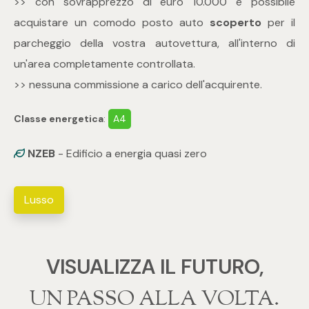
>> con sovrapprezzo di euro 10.000 è possibile
acquistare un comodo posto auto
scoperto
per il
4
parcheggio della vostra autovettura, all'interno di
un'area completamente controllata.
5
>> nessuna commissione a carico dell'acquirente.
5+
Classe energetica
:
A4
Bagni
NZEB
- Edificio a energia quasi zero
Qualsiasi
Lusso
1
VISUALIZZA IL FUTURO,
2
‍‍UN PASSO ALLA VOLTA.