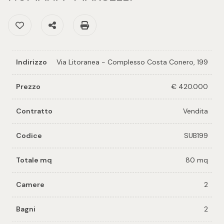
cercare
per voi
Preferiti: Cod. SUB199
Condividi
Stampa: Cod. SUB199
Provincia
Richiedi
un
Comune
immobile
Indirizzo
Via Litoranea - Complesso Costa Conero, 199
Prezzo
€ 420.000
Valuta e
vendi il
Contratto
Vendita
tuo
immobile
Codice
SUB199
Tipologia
-
Contattaci
Totale mq
80 mq
multiscelta
Camere
2
Qualsiasi
Bagni
2
Residenziali