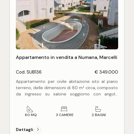
Appartamento in vendita a Numana, Marcelli
Cod. SUB136
€ 349.000
Appartamento per civile abitazione sito al piano
terreno, delle dimensioni di 80 m² circa, composto
da ingresso su salone soggiorno con angolo
cottura, tre camere da letto (una matrimoniale e
due singole), due bagni con finestra, corridoio nel
reparto notte. L'appartamento è inoltre fornito di
80 MQ
3 CAMERE
2 BAGNI
un giardino privato delle dimensioni di 56 m² circa,
completamente recintato.
Dettagli
La residenza, di nuova costruzione, é sita al piano