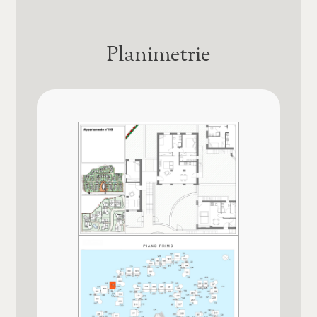
Posto auto/Box
Posto auto
Coperto
Planimetrie
Balcone/Terrazzo
Anno di costruzione
2023
Ascensore
Stato attuale
Arredato
In costruzione
Nuova costruzione
Esposizione
Est - Ovest - Sud - Nord
Lusso
Balconi
Presente, 2 mq
Terrazzo
Presente, 80 mq