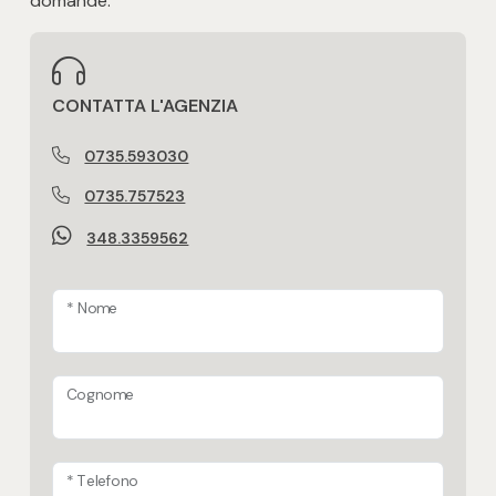
domande.
CONTATTA L'AGENZIA
0735.593030
0735.757523
348.3359562
* Nome
Cognome
* Telefono