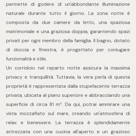
mq
permette di godere di un'abbondante illuminazione
naturale durante tutto il giorno. La zona notte è
composta da due camere da letto, una spaziosa
matrimoniale e una graziosa doppia, garantendo spazi
privati per ogni membro della famiglia. Il bagno, dotato
di doccia e finestra, è progettato per coniugare
funzionalità e stile.
Locali
Un corridoio nel reparto notte assicura la massima
Qualsiasi
privacy e tranquillità. Tuttavia, la vera perla di questa
proprietà è rappresentata dalla stupefacente terrazza
1
privata, ubicata al piano superiore e abbracciando una
superficie di circa 81 m². Da qui, potrai ammirare una
2
vista mozzafiato sul mare, creando un'atmosfera di
relax e benessere. La terrazza è splendidamente
3
attrezzata con una cucina all'aperto e un grazioso