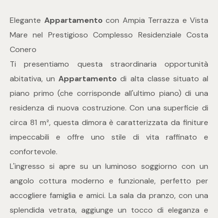
Elegante
Appartamento
con Ampia Terrazza e Vista
Commerciali
Mare nel Prestigioso Complesso Residenziale Costa
Conero
Industriali
Ti presentiamo questa straordinaria opportunità
abitativa, un
Appartamento
di alta classe situato al
Terreni
piano primo (che corrisponde all'ultimo piano) di una
residenza di nuova costruzione. Con una superficie di
Prezzo
circa 81 m², questa dimora è caratterizzata da finiture
impeccabili e offre uno stile di vita raffinato e
confortevole.
L'ingresso si apre su un luminoso soggiorno con un
angolo cottura moderno e funzionale, perfetto per
accogliere famiglia e amici. La sala da pranzo, con una
Totale
splendida vetrata, aggiunge un tocco di eleganza e