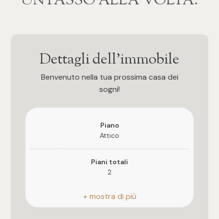
‍‍UN PASSO ALLA VOLTA.
3
4
Dettagli dell'immobile
5
Benvenuto nella tua prossima casa dei
sogni!
5+
Piano
Altre
Attico
opzioni
-
Piani totali
2
multiscelta
Riscaldamento
Giardino
Autonomo