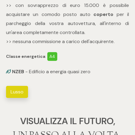
3
>> con sovrapprezzo di euro 15.000 è possibile
acquistare un comodo posto auto
coperto
per il
4
parcheggio della vostra autovettura, all'interno di
un'area completamente controllata.
5
>> nessuna commissione a carico dell'acquirente.
5+
Classe energetica
:
A4
NZEB
- Edificio a energia quasi zero
Camere
Qualsiasi
Lusso
1
VISUALIZZA IL FUTURO,
2