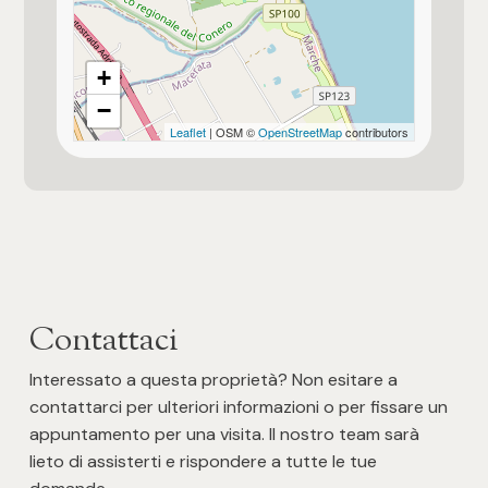
Si valutano permute
+
−
Tipologia di proprietà
normale proprietà
Leaflet
| OSM ©
OpenStreetMap
contributors
Aria condizionata
Presente e funzionante su tutto l'alloggio
Cappotto termico esterno
Contattaci
Interessato a questa proprietà? Non esitare a
contattarci per ulteriori informazioni o per fissare un
appuntamento per una visita. Il nostro team sarà
lieto di assisterti e rispondere a tutte le tue