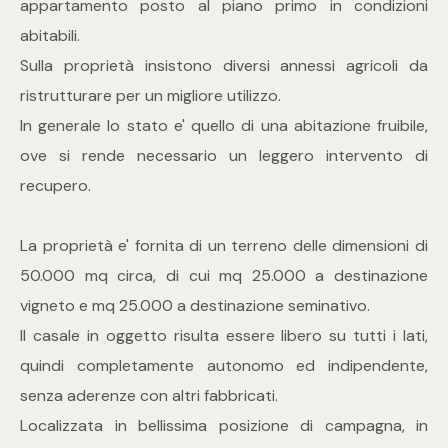
appartamento posto al piano primo in condizioni
mq
abitabili.
Sulla proprietà insistono diversi annessi agricoli da
ristrutturare per un migliore utilizzo.
In generale lo stato e' quello di una abitazione fruibile,
ove si rende necessario un leggero intervento di
recupero.
Locali
La proprietà e' fornita di un terreno delle dimensioni di
Qualsiasi
50.000 mq circa, di cui mq 25.000 a destinazione
vigneto e mq 25.000 a destinazione seminativo.
1
Il casale in oggetto risulta essere libero su tutti i lati,
quindi completamente autonomo ed indipendente,
2
senza aderenze con altri fabbricati.
Localizzata in bellissima posizione di campagna, in
3