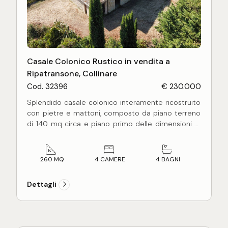
Casale Colonico Rustico in vendita a
Ripatransone, Collinare
Cod. 32396
€ 230.000
Splendido casale colonico interamente ricostruito
con pietre e mattoni, composto da piano terreno
di 140 mq circa e piano primo delle dimensioni di
120 mq circa, il tutto allo stato grezzo con finiture
ed impianti da realizzare.
Il casale è stato costruito demolendo il vecchio
260 MQ
4 CAMERE
4 BAGNI
fabbricato esistente con la conseguente
ricostruzione di un edificio in stile tipico colonico
Dettagli
marchigiano con tamponatura in pietra e mattoni
di recupero, solai in legno con travicelli e tavelle e
lasciando alcune pareti interne con pietra a vista.
Attualmente è stata realizzata la tramezzatura