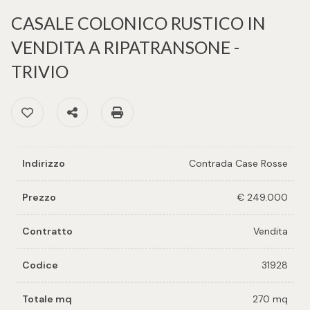
cercare
per voi
CASALE COLONICO RUSTICO IN
Provincia
VENDITA A RIPATRANSONE -
Richiedi
TRIVIO
un
Comune
immobile
Preferiti: Cod. 31928
Condividi
Stampa: Cod. 31928
Valuta e
vendi il
tuo
Indirizzo
Contrada Case Rosse
immobile
Tipologia
Prezzo
€ 249.000
-
Contattaci
multiscelta
Contratto
Vendita
Codice
31928
Qualsiasi
Totale mq
270 mq
Residenziali