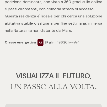
posizione dominante, con vista a 360 gradi sulle colline
4
e paesi circostanti, con comoda strada di accesso.
Questa residenza e' l'ideale per chi cerca una soluzione
5
abitativa stabile o saltuaria per fine settimana, immersa
nella Natura ma non distante dal Mare.
5+
Classe energetica
:
G
EP glnr
: 196.20 kwh/㎡
Bagni
Qualsiasi
VISUALIZZA IL FUTURO,
1
‍‍UN PASSO ALLA VOLTA.
2