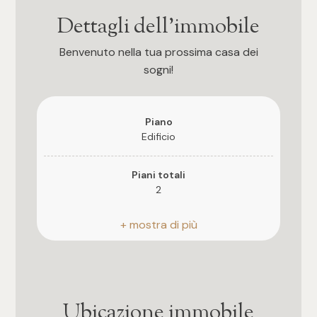
3
Dettagli dell'immobile
4
Benvenuto nella tua prossima casa dei
sogni!
5
Piano
5+
Edificio
Camere
Piani totali
2
Qualsiasi
Riscaldamento
Autonomo
1
Stato attuale
2
Libero al rogito
Ubicazione immobile