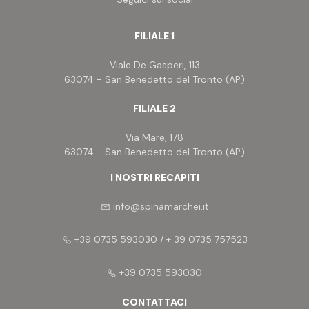
In sintesi, il casale colonico in vendita a
Ripatransone rappresenta una splendida
opportunità per chi desidera vivere in
FILIALE 1
un'atmosfera autentica e rilassante, immersi nella
natura e nella bellezza del paesaggio marchigiano.
Viale De Gasperi, 113
63074 - San Benedetto del Tronto (AP)
FILIALE 2
Via Mare, 178
63074 - San Benedetto del Tronto (AP)
I NOSTRI RECAPITI
info@spinamarchei.it
+39 0735 593030 / + 39 0735 757523
+39 0735 593030
CONTATTACI