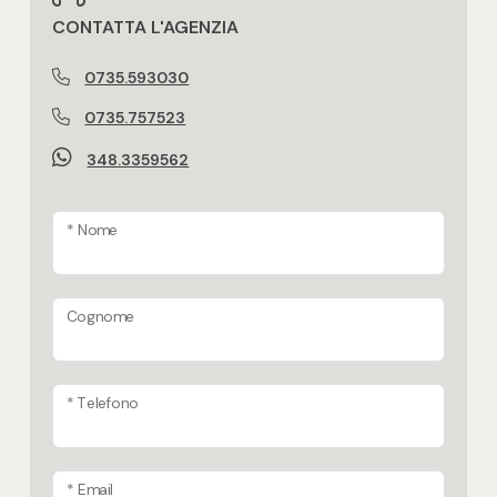
CONTATTA L'AGENZIA
0735.593030
0735.757523
348.3359562
* Nome
Cognome
* Telefono
* Email