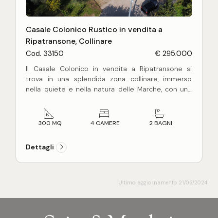
Casale Colonico Rustico in vendita a
Ripatransone, Collinare
Cod. 33150
€ 295.000
Il Casale Colonico in vendita a Ripatransone si
trova in una splendida zona collinare, immerso
nella quiete e nella natura delle Marche, con una
spettacolare vista mare.
L'immobile
in aderenza su un lato con altro
fabbricato
, si presenta come un'ottima
300 MQ
4 CAMERE
2 BAGNI
opportunità per chi desidera una residenza di
charme in un contesto tranquillo e riservato.
Dettagli
L'edificio si sviluppa su tre piani, per un totale di
300 M², e dispone di 7 ampi locali, perfetti per
accogliere una famiglia numerosa o per ospitare
Ultimo aggiornamento 21/03/2024
amici e parenti.
Il casale è dotato di un impianto a radiatori e
pannelli radianti, alimentato da GPL, che garantisce