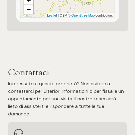
+
Posto auto/Box
−
Leaflet
| OSM ©
OpenStreetMap
contributors
Balcone/Terrazzo
Ascensore
Arredato
Contattaci
Nuova costruzione
Interessato a questa proprietà? Non esitare a
contattarci per ulteriori informazioni o per fissare un
Lusso
appuntamento per una visita. Il nostro team sarà
lieto di assisterti e rispondere a tutte le tue
domande.