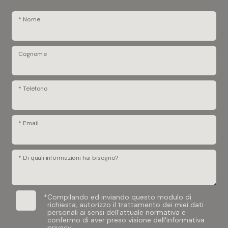
* Nome
Cognome
* Telefono
* Email
* Di quali informazioni hai bisogno?
*
Compilando ed inviando questo modulo di
richiesta, autorizzo il trattamento dei miei dati
personali ai sensi dell'attuale normativa e
confermo di aver preso visione dell'informativa
privacy.