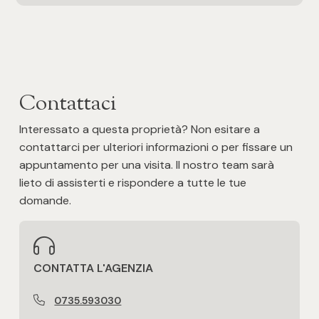
Posto auto/Box
Vista panoramica
Balcone/Terrazzo
Contattaci
Ascensore
Interessato a questa proprietà? Non esitare a
Arredato
contattarci per ulteriori informazioni o per fissare un
appuntamento per una visita. Il nostro team sarà
Nuova costruzione
lieto di assisterti e rispondere a tutte le tue
domande.
Lusso
CONTATTA L'AGENZIA
0735.593030