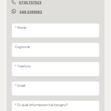
0735.757523
348.3359562
* Nome
Cognome
* Telefono
* Email
* Di quali informazioni hai bisogno?