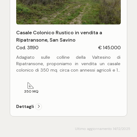
Casale Colonico Rustico in vendita a
Ripatransone, San Savino
Cod. 31190
€ 145.000
Adagiato sulle colline della Valtesino di
Ripatransone, proponiamo in vendita un casale
colonico di 350 mq. circa con annessi agricoli e 13
ettari di terreno circostante, coltivato
prevalentemente a seminativo. Il casale,
completamente da ristrutturare è facilmente
350 MQ
raggiungibile con una strada brecciata ben
percorribile. La proprietà ha una esposizione
Dettagli
prevalente ad ovest con vista sui Monti Sibillini e
rappresenta il perfetto immobile per chi ama la
tranquillità della campagna.
Ultimo aggiornamento 14/12/2025
N.B. Le immagini e i testi che rappresentano e