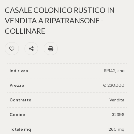
cercare
per voi
CASALE COLONICO RUSTICO IN
Provincia
VENDITA A RIPATRANSONE -
Richiedi
COLLINARE
un
Comune
immobile
Preferiti: Cod. 32396
Condividi
Stampa: Cod. 32396
Valuta e
vendi il
tuo
Indirizzo
SP142, snc
immobile
Tipologia
Prezzo
€ 230.000
-
Contattaci
multiscelta
Contratto
Vendita
Codice
32396
Qualsiasi
Totale mq
260 mq
Residenziali