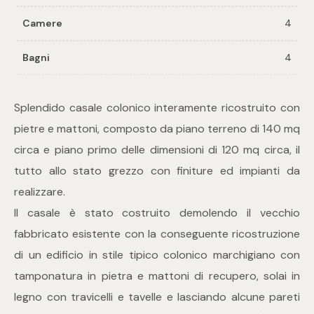
Camere
4
Commerciali
Bagni
4
Industriali
Splendido casale colonico interamente ricostruito con
Terreni
pietre e mattoni, composto da piano terreno di 140 mq
circa e piano primo delle dimensioni di 120 mq circa, il
tutto allo stato grezzo con finiture ed impianti da
Prezzo
realizzare.
Il casale è stato costruito demolendo il vecchio
fabbricato esistente con la conseguente ricostruzione
di un edificio in stile tipico colonico marchigiano con
tamponatura in pietra e mattoni di recupero, solai in
legno con travicelli e tavelle e lasciando alcune pareti
Totale