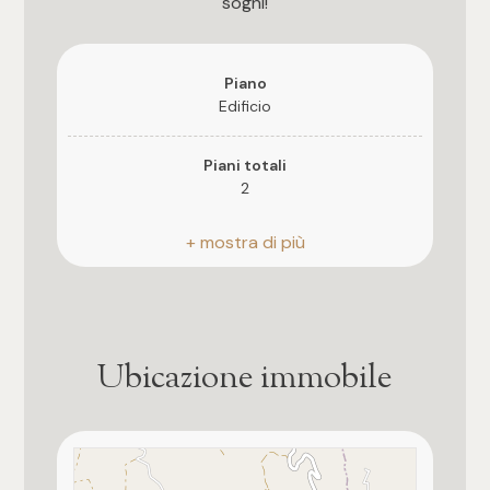
sogni!
3
4
Piano
Edificio
5
Piani totali
2
5+
Anno di costruzione
Camere
2007
Stato attuale
Qualsiasi
Libero al rogito
Ubicazione immobile
1
Esposizione
sud-ovest
2