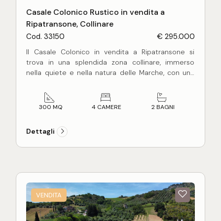
Casale Colonico Rustico in vendita a
Ripatransone, Collinare
Cod. 33150
€ 295.000
Il Casale Colonico in vendita a Ripatransone si
trova in una splendida zona collinare, immerso
nella quiete e nella natura delle Marche, con una
spettacolare vista mare.
L'immobile
in aderenza su un lato con altro
fabbricato
, si presenta come un'ottima
300 MQ
4 CAMERE
2 BAGNI
opportunità per chi desidera una residenza di
charme in un contesto tranquillo e riservato.
Dettagli
L'edificio si sviluppa su tre piani, per un totale di
300 M², e dispone di 7 ampi locali, perfetti per
accogliere una famiglia numerosa o per ospitare
amici e parenti.
Il casale è dotato di un impianto a radiatori e
VENDITA
pannelli radianti, alimentato da GPL, che garantisce
un'ottima efficienza energetica e un comfort
abitativo ideale in ogni stagione.