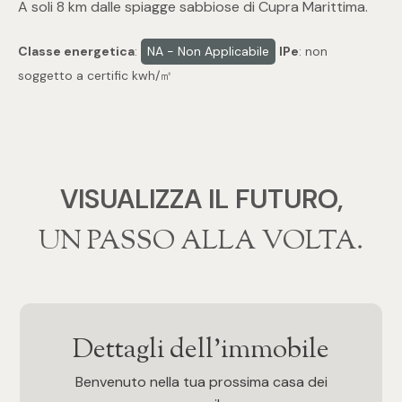
A soli 8 km dalle spiagge sabbiose di Cupra Marittima.
4
Classe energetica
:
NA - Non Applicabile
IPe
: non
soggetto a certific kwh/㎡
5
5+
VISUALIZZA IL FUTURO,
Bagni
‍‍UN PASSO ALLA VOLTA.
Qualsiasi
1
Dettagli dell'immobile
2
Benvenuto nella tua prossima casa dei