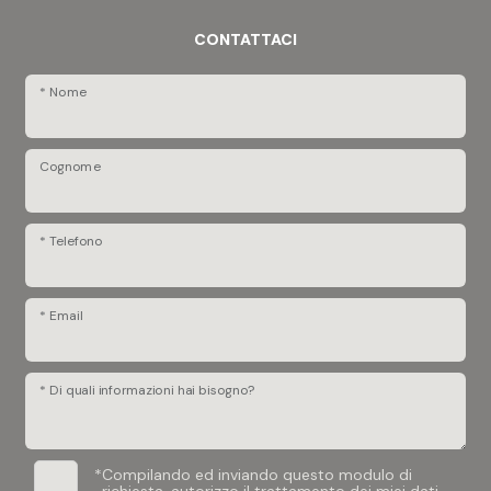
CONTATTACI
* Nome
Cognome
* Telefono
* Email
* Di quali informazioni hai bisogno?
*
Compilando ed inviando questo modulo di
richiesta, autorizzo il trattamento dei miei dati