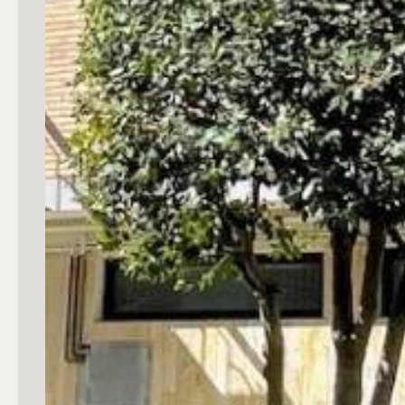
4
5
5+
Bagni
Qualsiasi
1
2