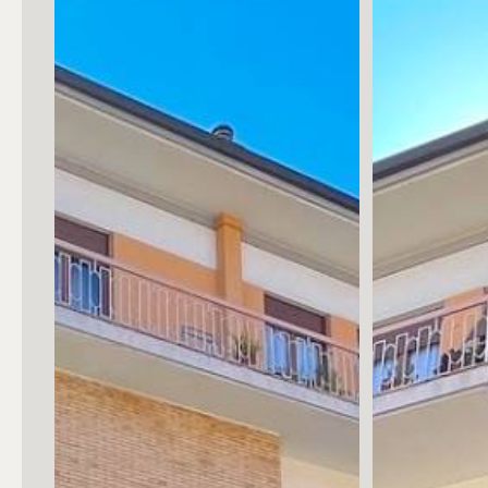
Posto auto/Box
Balcone/Terrazzo
Ascensore
Arredato
Nuova costruzione
Lusso