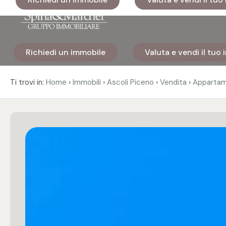
Codice
Richiedi un immobile
Valuta e vendi il tuo
Home
Contratto
›
›
›
›
Ti trovi in:
Home
Immobili
Ascoli Piceno
Vendita
Apparta
Immobili
Qualsiasi
I nostri
Vendita
cantieri
Affitto
Immobili
di lusso
Scegli
Cosa
dove
facciamo