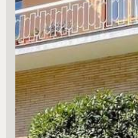
mq
Locali
Qualsiasi
1
2
3