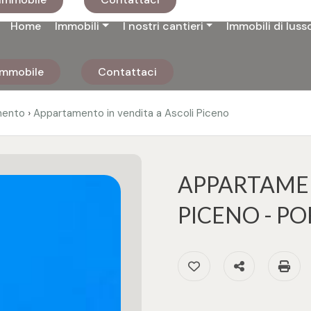
Home
Immobili
I nostri cantieri
Immobili di luss
 immobile
Contattaci
›
mento
Appartamento in vendita a Ascoli Piceno
APPARTAMEN
PICENO - P
Preferiti: Cod. 3284
Condividi
S