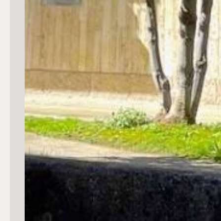
3
4
5
5+
Camere
Qualsiasi
1
2