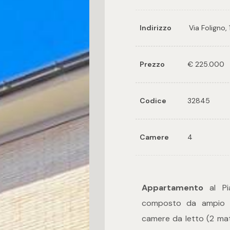
Indirizzo
Via Foligno, 
Prezzo
€ 225.000
Codice
32845
Camere
4
Appartamento
al Pia
composto da ampio in
camere da letto (2 matr