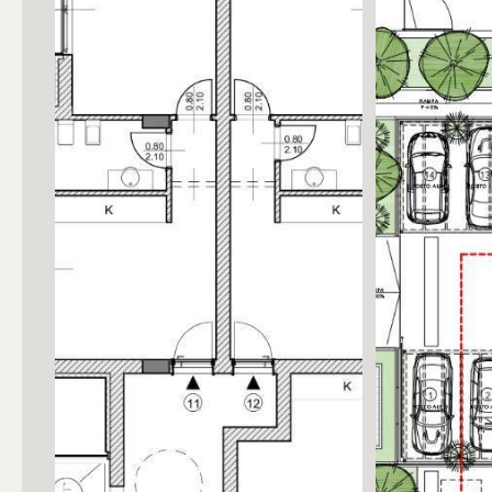
Posto auto/Box
Balcone/Terrazzo
Ascensore
Arredato
Nuova costruzione
Lusso