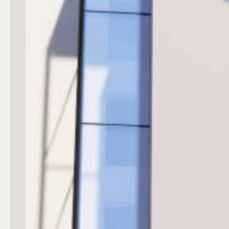
Commerciali
Industriali
Terreni
Prezzo
Totale