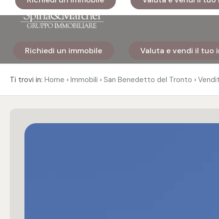
Codice
Richiedi un immobile
Valuta e vendi il tuo
Home
Contratto
›
›
›
Ti trovi in:
Home
Immobili
San Benedetto del Tronto
Vendi
Immobili
Qualsiasi
I nostri
Vendita
cantieri
Affitto
Immobili
di lusso
Scegli
Cosa
dove
facciamo