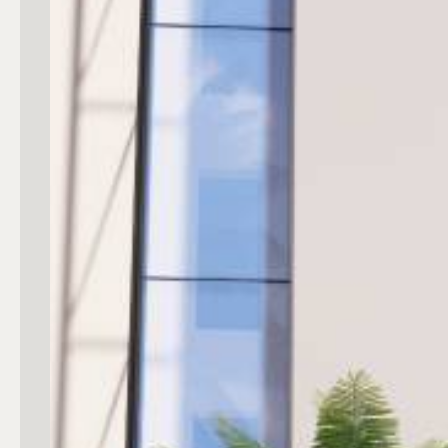
mq
Locali
Qualsiasi
1
2
3