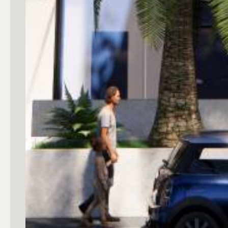
3
4
5
5+
Camere
Qualsiasi
1
2