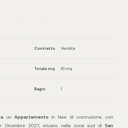
Contratto
Vendita
Totale mq
61 mq
Bagni
1
ta
un
Appartamento
in fase di costruzione, con
er Dicembre 2027, situato nella zona sud di
San