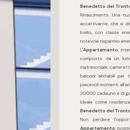
Benedetto del Tront
Rinascimento. Una nu
accattivante, che si di
livello, con classe e
notevole risparmio ener
L'
Appartamento
, int
composto da un lumi
matrimoniale, cameretta
balconi abitabili per 
piacevoli momenti all'a
20.000 cadauno e di ga
Ideale come residenza
Benedetto del Tront
Non perdere l'oppo
Appartamento
, posiz