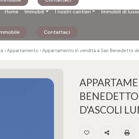
Home
Immobili
I nostri cantieri
Immobili di luss
 immobile
Contattaci
›
›
ta
Appartamento
Appartamento in vendita a San Benedetto de
APPARTAMEN
BENEDETTO 
D'ASCOLI 
Preferiti: Cod. 3309
Condividi
S