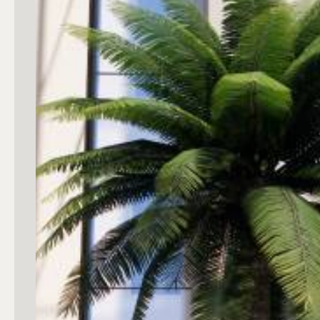
4
5
5+
Bagni
Qualsiasi
1
2