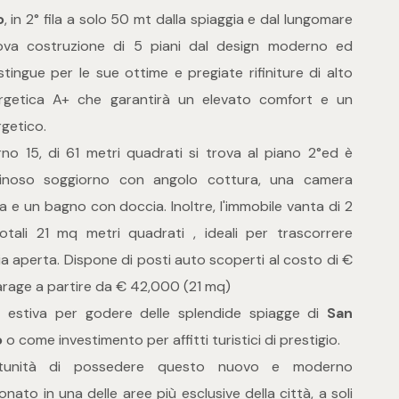
o
, in 2° fila a solo 50 mt dalla spiaggia e dal lungomare
ova costruzione di 5 piani dal design moderno ed
stingue per le sue ottime e pregiate rifiniture di alto
nergetica A+ che garantirà un elevato comfort e un
getico.
erno 15, di 61 metri quadrati si trova al piano 2°ed è
noso soggiorno con angolo cottura, una camera
 e un bagno con doccia. Inoltre, l'immobile vanta di 2
totali 21 mq metri quadrati , ideali per trascorrere
ria aperta. Dispone di posti auto scoperti al costo di €
rage a partire da € 42,000 (21 mq)
 estiva per godere delle splendide spiagge di
San
o
o come investimento per affitti turistici di prestigio.
rtunità di possedere questo nuovo e moderno
ionato in una delle aree più esclusive della città, a soli