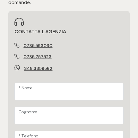
domande.
Si valutano permute
Tipologia di proprietà
normale proprietà
CONTATTA L'AGENZIA
Aria condizionata
0735.593030
Presente e funzionante su tutto l'alloggio
0735.757523
Pannelli solari termici
348.3359562
Presenti
* Nome
Cappotto termico esterno
Domotica in casa
Cognome
* Telefono