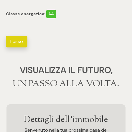
4
Classe energetica
:
A4
5
Lusso
5+
Bagni
VISUALIZZA IL FUTURO,
‍‍UN PASSO ALLA VOLTA.
Qualsiasi
1
2
Dettagli dell'immobile
Benvenuto nella tua prossima casa dei