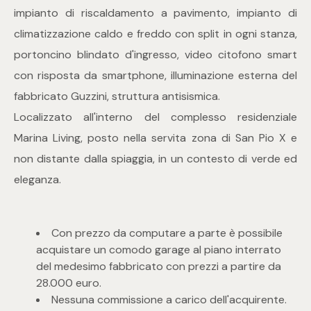
mq
impianto di riscaldamento a pavimento, impianto di
climatizzazione caldo e freddo con split in ogni stanza,
portoncino blindato d'ingresso, video citofono smart
con risposta da smartphone, illuminazione esterna del
fabbricato Guzzini, struttura antisismica.
Localizzato all'interno del complesso residenziale
Locali
Marina Living, posto nella servita zona di San Pio X e
non distante dalla spiaggia, in un contesto di verde ed
Qualsiasi
eleganza.
1
Con prezzo da computare a parte è possibile
acquistare un comodo garage al piano interrato
2
del medesimo fabbricato con prezzi a partire da
28.000 euro.
3
Nessuna commissione a carico dell'acquirente.