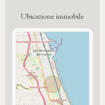
Qualità contesto e luogo
★★★★
Ubicazione immobile
Bagno principale con
Doccia
Bagno secondario con
Doccia
Pavim. Reparto Giorno
altro / a scelta
Pavim. Reparto Notte
altro / a scelta
Tipo serranda garage
Basculante elettrica