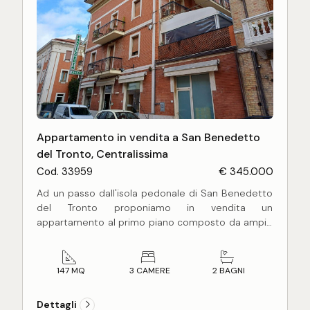
Appartamento in vendita a San Benedetto
del Tronto, Centralissima
Cod. 33959
€ 345.000
Ad un passo dall'isola pedonale di San Benedetto
del Tronto proponiamo in vendita un
appartamento al primo piano composto da ampio
ingresso, salone doppio con cucina a vista da cui si
accede ad una terrazza verandata sulla quale è
posizionata una ulteriore cucina a vista, tre
147 MQ
3 CAMERE
2 BAGNI
camere da letto matrimoniali di cui una con bagno
en suite, una sala da bagno con vasca
Dettagli
idromassaggio e doccia, un ripostiglio ed un