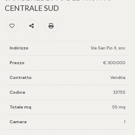
cercare
per voi
CENTRALE SUD
Provincia
Preferiti: Cod. 33755
Condividi
Stampa: Cod. 33755
Richiedi
un
Comune
immobile
Indirizzo
Via San Pio X, snc
Valuta e
vendi il
Prezzo
€ 300.000
tuo
immobile
Contratto
Vendita
Tipologia
-
Codice
33755
Contattaci
multiscelta
Totale mq
55 mq
Qualsiasi
Camere
1
Residenziali