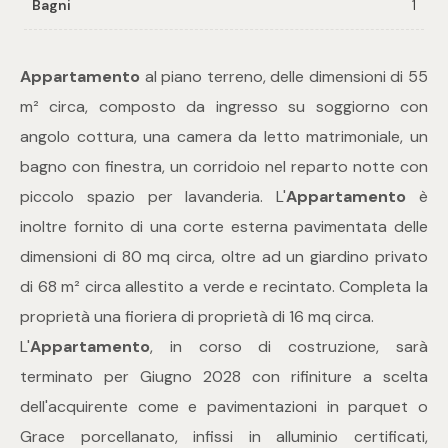
Bagni
1
Commerciali
Appartamento
al piano terreno, delle dimensioni di 55
m² circa, composto da ingresso su soggiorno con
Industriali
angolo cottura, una camera da letto matrimoniale, un
bagno con finestra, un corridoio nel reparto notte con
Terreni
piccolo spazio per lavanderia. L'
Appartamento
è
inoltre fornito di una corte esterna pavimentata delle
Prezzo
dimensioni di 80 mq circa, oltre ad un giardino privato
di 68 m² circa allestito a verde e recintato. Completa la
proprietà una fioriera di proprietà di 16 mq circa.
L'
Appartamento
, in corso di costruzione, sarà
terminato per Giugno 2028 con rifiniture a scelta
dell'acquirente come e pavimentazioni in parquet o
Totale
Grace porcellanato, infissi in alluminio certificati,