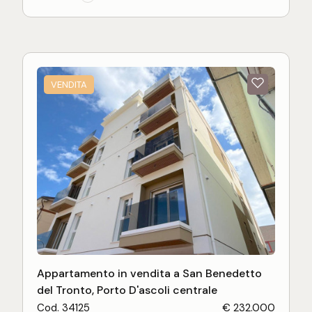
terrazzo con balcone perimetrale che circonda
l'intero appartamento. Costruito con materiali di
buona qualità quali granito, parquet etc. l'immobile
è stato sempre ben mantenuto o rinnovato negli
anni. La veranda sulla terrazza rappresenta una
VENDITA
ulteriore superficie abitabile perfetta per ogni
giorno e rara da trovare nel centro di San
Benedetto del Tronto. Con prezzo da computare
a parte è possibile acquistare una soffitta con
terrazzo al piano terzo, utile come lavanderia o
sala hobby.
Appartamento in vendita a San Benedetto
del Tronto, Porto D'ascoli centrale
Cod. 34125
€ 232.000