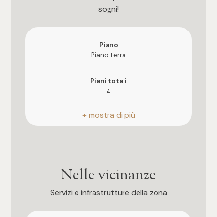
3
sogni!
4
Piano
Piano terra
5
Piani totali
5+
4
Riscaldamento
Camere
Autonomo
Qualsiasi
Ascensore
Si
Nelle vicinanze
1
Assenza barriere architettoniche
Servizi e infrastrutture della zona
Si
2