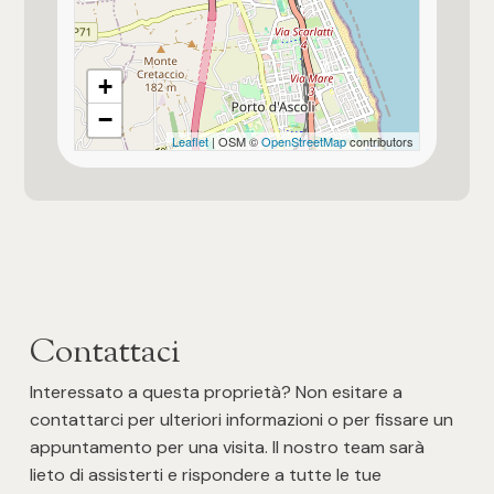
Balcone abitabile
+
Altri immobili disponibili nel fabbricato
−
Leaflet
| OSM ©
OpenStreetMap
contributors
Portone Blindato
Allestimento del giardino o del terreno
Verde + pavimentato
Impianto di pannelli fotovoltaici
< 10 kw circa
Contattaci
Immobile idoneo per più nuclei familiari
Interessato a questa proprietà? Non esitare a
per 1 famiglia
contattarci per ulteriori informazioni o per fissare un
appuntamento per una visita. Il nostro team sarà
Impianto di riscaldamento a norma
lieto di assisterti e rispondere a tutte le tue