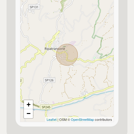
Posto auto/Box
Balcone/Terrazzo
Ascensore
Arredato
Nuova costruzione
Lusso
+
−
Leaflet
| OSM ©
OpenStreetMap
contributors