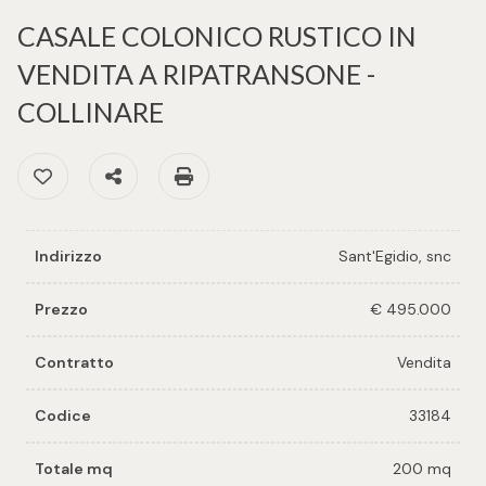
cercare
per voi
CASALE COLONICO RUSTICO IN
Provincia
VENDITA A RIPATRANSONE -
Richiedi
COLLINARE
un
Comune
immobile
Preferiti: Cod. 33184
Condividi
Stampa: Cod. 33184
Valuta e
vendi il
tuo
Indirizzo
Sant'Egidio, snc
immobile
Tipologia
Prezzo
€ 495.000
-
Contattaci
multiscelta
Contratto
Vendita
Codice
33184
Qualsiasi
Totale mq
200 mq
Residenziali