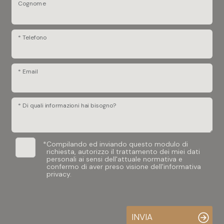
Cognome
* Telefono
* Email
* Di quali informazioni hai bisogno?
*
Compilando ed inviando questo modulo di
richiesta, autorizzo il trattamento dei miei dati
personali ai sensi dell'attuale normativa e
confermo di aver preso visione dell'informativa
privacy.
INVIA