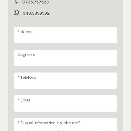
0735.757523
348.3359562
* Nome
Cognome
* Telefono
* Email
* Di quali informazioni hai bisogno?