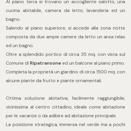
Al piano terra si trovano un accogliente salotto, una
mq
cucina abitabile, camera da letto, lavanderia ed un
bagno.
Salendo al piano superiore, si accede alla zona notte
composta da due ampie camere da letto un area relax
ed un bagno.
Oltre a splendido portico di circa 35 mq. con vista sul
Locali
Comune di
Ripatransone
ed un balcone al piano primo.
Completa la proprietà un giardino di circa 1500 mq. con
Qualsiasi
alcune piante da frutto e piante ornamentali.
1
Ottima soluzione abitativa, facilmente raggiungibile,
vicinissima al centro cittadino, ideale come abitazione
2
per le vacanze o da adibire ad abitazione principale.
La posizione strategica, immersa nel verde ma a pochi
3