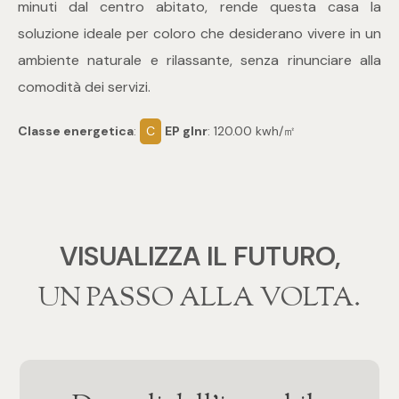
minuti dal centro abitato, rende questa casa la
4
soluzione ideale per coloro che desiderano vivere in un
ambiente naturale e rilassante, senza rinunciare alla
5
comodità dei servizi.
Classe energetica
:
C
EP glnr
: 120.00 kwh/㎡
5+
Bagni
Qualsiasi
VISUALIZZA IL FUTURO,
‍‍UN PASSO ALLA VOLTA.
1
2