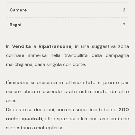
Camere
3
Commerciali
Bagni
2
Industriali
In
Vendita
a
Ripatransone
, in una suggestiva zona
Terreni
collinare immersa nella tranquillità della campagna
marchigiana, casa singola con corte.
Prezzo
L'immobile si presenta in ottimo stato e pronto per
essere abitato essendo stato ristrutturato da otto
anni.
Disposto su due piani, con una superficie totale di
200
metri quadrati
, offre spaziosi e luminosi ambienti che
si prestano a molteplici usi.
Totale