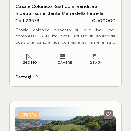
Casale Colonico Rustico in vendita a
Ripatransone, Santa Maria della Petrella
Cod. 33676
€ 500.000
Casale colonico disposto su due livelli per
complessivi
260 m² circa
, situato in splendida
posizione panoramica con vista sul mare e sulle
colline marchigiane.
Al
piano terra
(circa 130 m²) si trovano i locali un
tempo adibiti a
stalle, rimessa attrezzi agricoli e
260 MQ
4 CAMERE
2 BAGNI
cantine
, spazi oggi perfetti per essere recuperati e
trasformati secondo le proprie esigenze.
Dettagli
Una
tipica scala esterna marchigiana
conduce al
piano primo
, anch'esso di 130 m² circa, a
destinazione abitativa, composto da
ingresso,
ampio soggiorno, cucina abitabile, quattro camere
da letto, bagno
e
loggetta esterna con forno
.
L'edificio,
libero su quattro lati
, presenta
struttura
VENDITA
portante in muratura e tetto con travi in legno
originali
; si trova in condizioni complessivamente
da ristrutturare
, sia internamente che