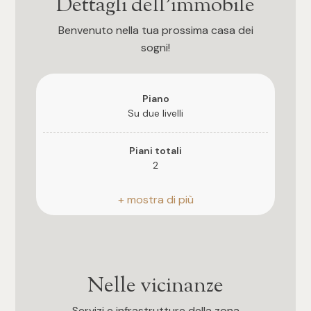
Dettagli dell'immobile
3
Benvenuto nella tua prossima casa dei
4
sogni!
5
Piano
Su due livelli
5+
Piani totali
2
Camere
Riscaldamento
Qualsiasi
Autonomo
1
Balconi
Presente, 11 mq
Nelle vicinanze
2
Giardino
Servizi e infrastrutture della zona