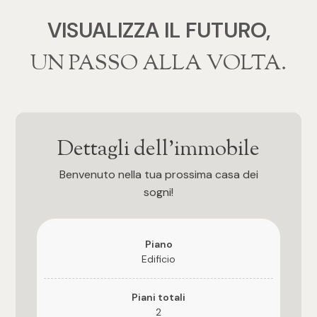
VISUALIZZA IL FUTURO,
4
‍‍UN PASSO ALLA VOLTA.
5
5+
Dettagli dell'immobile
Bagni
Benvenuto nella tua prossima casa dei
sogni!
Qualsiasi
1
Piano
Edificio
2
Piani totali
2