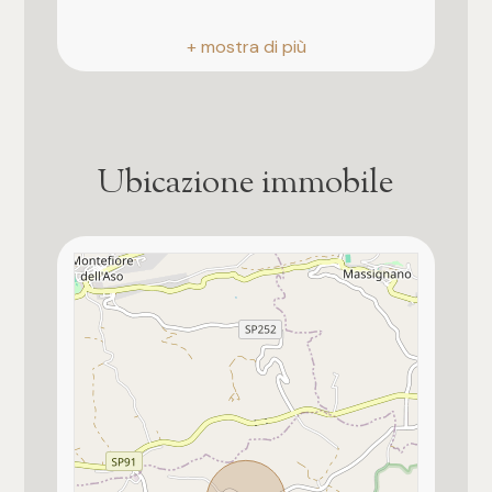
3
Anno di costruzione
4
1800
5
Stato attuale
Libero al rogito
Ubicazione immobile
5+
Esposizione
est
Camere
Giardino
Privato
Qualsiasi
Posizione
1
Zona agricola
2
Tipo ristrutturazione
Mai ristrutturato