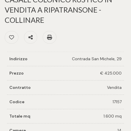
cercare
per voi
VENDITA A RIPATRANSONE -
Provincia
COLLINARE
Richiedi
un
Preferiti: Cod. 17157
Condividi
Stampa: Cod. 17157
Comune
immobile
Valuta e
Indirizzo
Contrada San Michele, 29
vendi il
tuo
Prezzo
€ 425.000
immobile
Tipologia
Contratto
Vendita
-
Contattaci
multiscelta
Codice
17157
Qualsiasi
Totale mq
1.600 mq
Residenziali
Camere
14