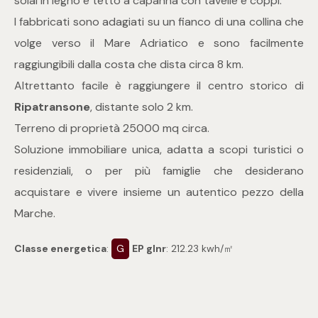
solai in legno e tetto a capanna con tavelle e coppi.
mq
I fabbricati sono adagiati su un fianco di una collina che
volge verso il Mare Adriatico e sono facilmente
raggiungibili dalla costa che dista circa 8 km.
Altrettanto facile è raggiungere il centro storico di
Ripatransone
, distante solo 2 km.
Terreno di proprietà 25000 mq circa.
Locali
Soluzione immobiliare unica, adatta a scopi turistici o
residenziali, o per più famiglie che desiderano
Qualsiasi
acquistare e vivere insieme un autentico pezzo della
Marche.
1
Classe energetica
:
G
EP glnr
: 212.23 kwh/㎡
2
3