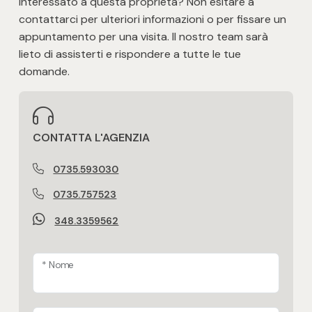
Interessato a questa proprietà? Non esitare a
Posto auto/Box
contattarci per ulteriori informazioni o per fissare un
appuntamento per una visita. Il nostro team sarà
lieto di assisterti e rispondere a tutte le tue
Balcone/Terrazzo
domande.
Ascensore
Arredato
CONTATTA L'AGENZIA
0735.593030
Nuova costruzione
0735.757523
Lusso
348.3359562
* Nome