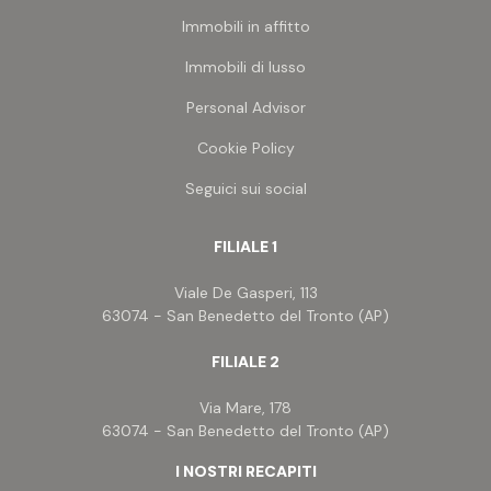
Soluzione ideale per chi desidera una
residenza
Immobili in affitto
immersa nella natura
, oppure per chi vuole
realizzare una struttura ricettiva di charme
nel
Immobili di lusso
cuore della campagna marchigiana.
Personal Advisor
Cookie Policy
Seguici sui social
FILIALE 1
Viale De Gasperi, 113
63074 - San Benedetto del Tronto (AP)
FILIALE 2
Via Mare, 178
63074 - San Benedetto del Tronto (AP)
I NOSTRI RECAPITI