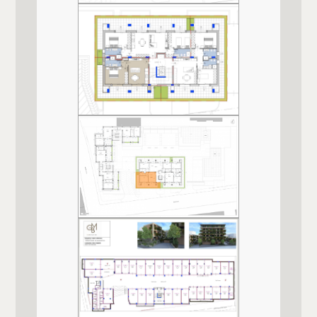
Cucina
Angolo cottura
Box
Singolo
Posizione
Centrale
Animali ammessi
Si
Impianto Elettrico
A norma
Qualità e pregio dell'immobile
★★★★★★