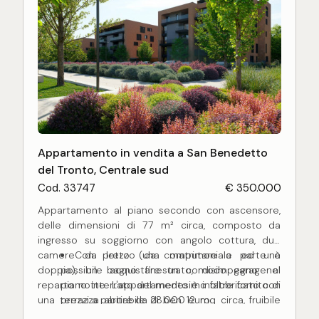
CLASSE ENERGETICA A1
CONSEGNA PREVISTA PER MARZO 2027
NESSUNA COMMISSIONE A CARICO
DELL'ACQUIRENTE
Appartamento in vendita a San Benedetto
del Tronto, Centrale sud
Cod. 33747
€ 350.000
Appartamento al piano secondo con ascensore,
delle dimensioni di 77 m² circa, composto da
ingresso su soggiorno con angolo cottura, due
camere da letto (una matrimoniale ed una
Con prezzo da computare a parte è
doppia), un bagno finestrato, disimpegno nel
possibile acquistare un comodo garage al
reparto notte. L'appartamento è inoltre fornito di
piano interrato del medesimo fabbricato con
una terrazza abitabile di ben 12 mq circa, fruibile
prezzi a partire da 28.000 euro.
nella bella stagione per poterci soggiornare.
Nessuna commissione a carico