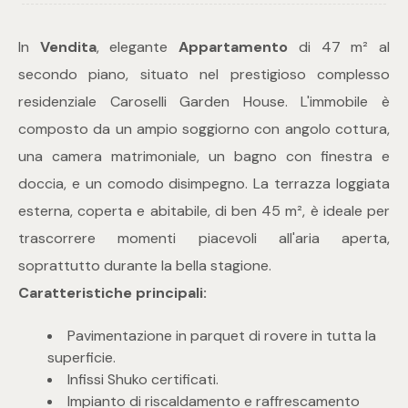
In
Vendita
, elegante
Appartamento
di 47 m² al
Commerciali
secondo piano, situato nel prestigioso complesso
residenziale Caroselli Garden House. L'immobile è
Industriali
composto da un ampio soggiorno con angolo cottura,
Terreni
una camera matrimoniale, un bagno con finestra e
doccia, e un comodo disimpegno. La terrazza loggiata
esterna, coperta e abitabile, di ben 45 m², è ideale per
Prezzo
trascorrere momenti piacevoli all'aria aperta,
soprattutto durante la bella stagione.
Caratteristiche principali:
Pavimentazione in parquet di rovere in tutta la
superficie.
Infissi Shuko certificati.
Totale
Impianto di riscaldamento e raffrescamento