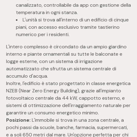
mq
canalizzato, controllabile da app con gestione della
temperatura in ogni stanza.
L'unità si trova all'interno di un edificio di cinque
piani, con accesso esclusivo tramite tastierino
numerico per i residenti.
L'intero complesso è circondato da un ampio giardino
interno e piante ornamentali su tutte le balconate e
Locali
logge esterne, con un sistema di irrigazione
automatizzato che sfrutta un sistema centrale di
accumulo d'acqua.
Qualsiasi
Inoltre, l'edificio è stato progettato in classe energetica
NZEB (Near Zero Energy Building), grazie all'impianto
1
fotovoltaico centrale da 44 kW, cappotto esterno, e
sistemi di ottimizzazione dell'irraggiamento naturale per
2
garantire un consumo energetico minimo.
Posizione:
L'immobile si trova in una zona centrale, a
pochi passi da scuole, banche, farmacia, supermercati,
3
e a soli 650 metri dal mare. Un'opzione perfetta per chi