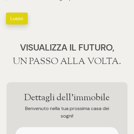
3
Lusso
4
5
VISUALIZZA IL FUTURO,
5+
‍‍UN PASSO ALLA VOLTA.
Camere
Qualsiasi
Dettagli dell'immobile
1
Benvenuto nella tua prossima casa dei
sogni!
2