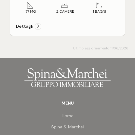
L'appartamento, in corso di costruzione, sarà
dell'acquirente.
terminato per Giugno 2028 con rifiniture a scelta
77 MQ
2 CAMERE
1 BAGNI
dell'acquirente come e pavimentazioni in parquet
o Grace porcellanato, infissi in alluminio certificati,
Dettagli
impianto di riscaldamento a pavimento, impianto
di climatizzazione caldo e freddo con split in ogni
stanza, portoncino blindato d'ingresso, video
citofono smart con risposta da smartphone,
Ultimo aggiornamento 11/06/2026
illuminazione esterna del fabbricato Guzzini,
struttura antisismica.
Localizzato all'interno del complesso residenziale
Marina Living, posto nella servita zona di San Pio X
e non distante dalla spiaggia, in un contesto di
verde ed eleganza.
MENU
Home
Spina & Marchei