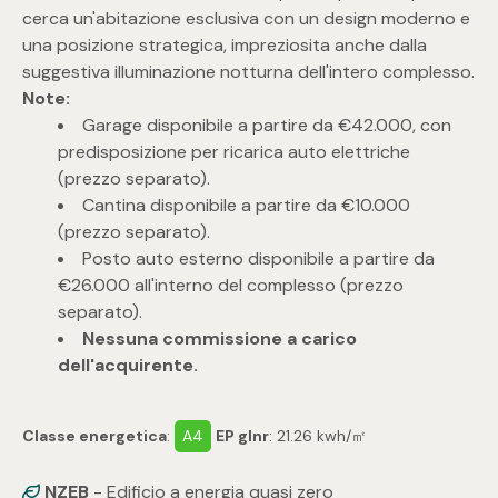
cerca un'abitazione esclusiva con un design moderno e
4
una posizione strategica, impreziosita anche dalla
suggestiva illuminazione notturna dell'intero complesso.
Note:
5
Garage disponibile a partire da €42.000, con
predisposizione per ricarica auto elettriche
5+
(prezzo separato).
Cantina disponibile a partire da €10.000
(prezzo separato).
Bagni
Posto auto esterno disponibile a partire da
€26.000 all'interno del complesso (prezzo
Qualsiasi
separato).
Nessuna commissione a carico
dell'acquirente.
1
Classe energetica
2
:
A4
EP glnr
: 21.26 kwh/㎡
NZEB
- Edificio a energia quasi zero