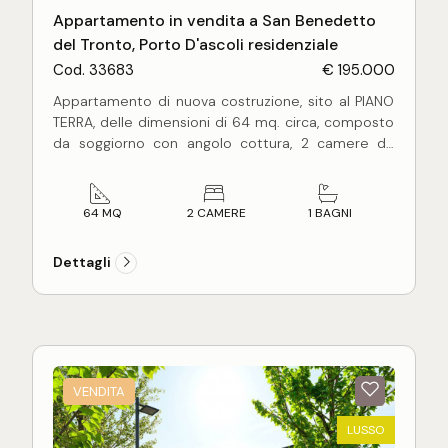
Appartamento in vendita a San Benedetto
del Tronto, Porto D'ascoli residenziale
Cod. 33683
€ 195.000
Appartamento di nuova costruzione, sito al PIANO
TERRA, delle dimensioni di 64 mq. circa, composto
da soggiorno con angolo cottura, 2 camere da
letto (matrimoniale e singola) e bagno.
Completo di corte privata antistante delle
dimensioni di 41 mq. circa, recintata ed accessibile
64 MQ
2 CAMERE
1 BAGNI
anche con l'auto.
Ottime finiture interne quali riscaldamento a
Dettagli
pavimento, predisposizione per clima in ogni
ambiente, infissi in alluminio a taglio termico con
vetri "silence", videocitofono, predisposizione per
domotica.
Esternamente la palazzina - che conta soltanto 5
appartamenti in totale - sarà protetta da
VENDITA
cappotto termico e fornita di impianto
fotovoltaico (15 Kw) e solare termico condominiali.
LUSSO