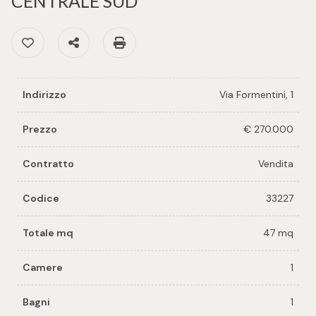
CENTRALE SUD
cercare
per voi
Provincia
Preferiti: Cod. 33227
Condividi
Stampa: Cod. 33227
Richiedi
un
Comune
immobile
Indirizzo
Via Formentini, 1
Valuta e
Prezzo
€ 270.000
vendi il
tuo
Contratto
Vendita
immobile
Tipologia
Codice
33227
-
Contattaci
multiscelta
Totale mq
47 mq
Camere
1
Qualsiasi
Bagni
1
Residenziali