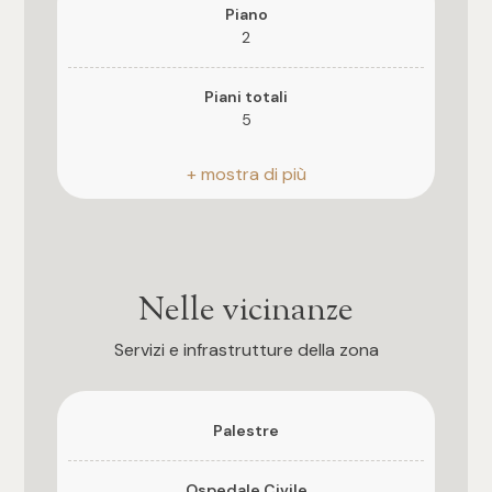
Piano
3
2
4
Piani totali
5
5
Riscaldamento
Autonomo
5+
Posto auto
Scoperto
Altre
Nelle vicinanze
opzioni
Ascensore
Servizi e infrastrutture della zona
-
Si
multiscelta
Assenza barriere architettoniche
Palestre
Giardino
Si
Ospedale Civile