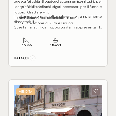
questa attività il punto di riferimento in città per
Vendita di Pipe ed accessori per il fumo
l'acquisto di tabacchi, sigari, accessori per il fumo e
Valori bollati
liquori.
Gratta e vinci
I fatturati sono molto elevati e ampiamente
Le abilitazione ed i servizi offerti sono:
Ricariche telefoniche
dimostrabili.
Selezione di Rum e Liquori
Questa magnifica opportunità rappresenta la
soluzione ideale per chi vuole intraprendere una
sfidante carriera imprenditoriale di sicuro
successo.
60 MQ
1 BAGNI
Dettagli
VENDITA