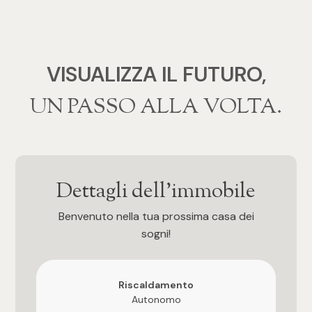
4
5
VISUALIZZA IL FUTURO,
‍‍UN PASSO ALLA VOLTA.
5+
Bagni
Dettagli dell'immobile
Qualsiasi
Benvenuto nella tua prossima casa dei
1
sogni!
2
Riscaldamento
Autonomo