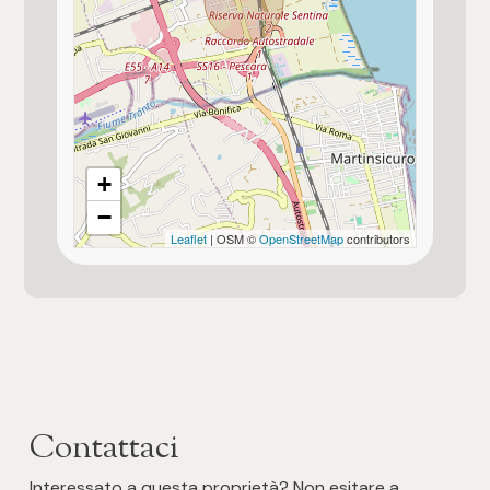
Posto auto/Box
Balcone/Terrazzo
Ascensore
+
Arredato
−
Leaflet
| OSM ©
OpenStreetMap
contributors
Nuova costruzione
Lusso
Contattaci
Interessato a questa proprietà? Non esitare a