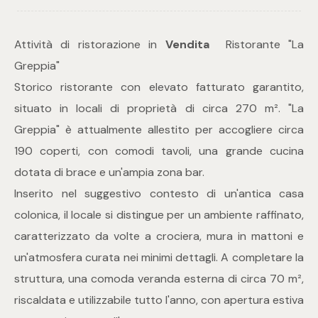
Commerciali
Attività di ristorazione in
Vendita
 Ristorante "La
Greppia"
Industriali
Storico ristorante con elevato fatturato garantito,
situato in locali di proprietà di circa 270 m². "La
Terreni
Greppia" è attualmente allestito per accogliere circa
190 coperti, con comodi tavoli, una grande cucina
dotata di brace e un'ampia zona bar.
Prezzo
Inserito nel suggestivo contesto di un'antica casa
colonica, il locale si distingue per un ambiente raffinato,
caratterizzato da volte a crociera, mura in mattoni e
un'atmosfera curata nei minimi dettagli. A completare la
struttura, una comoda veranda esterna di circa 70 m²,
riscaldata e utilizzabile tutto l'anno, con apertura estiva
Totale