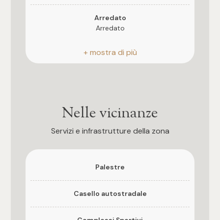
3
Arredato
Arredato
4
Posizione
5
Strada ad alto traffico
5+
Bagni
a Norma
Nelle vicinanze
Camere
Impianto Elettrico
Servizi e infrastrutture della zona
A norma
Qualsiasi
Qualità e pregio dell'immobile
Palestre
★★★★
1
Casello autostradale
Finiture interne
2
★★★★