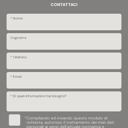
CONTATTACI
* Nome
Cognome
* Telefono
* Email
* Di quali informazioni hai bisogno?
*
Compilando ed inviando questo modulo di
richiesta, autorizzo il trattamento dei miei dati
personali ai sensi dell'attuale normativa e