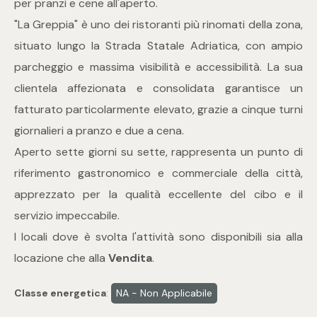
per pranzi e cene all'aperto.
mq
"La Greppia" è uno dei ristoranti più rinomati della zona,
situato lungo la Strada Statale Adriatica, con ampio
parcheggio e massima visibilità e accessibilità. La sua
clientela affezionata e consolidata garantisce un
fatturato particolarmente elevato, grazie a cinque turni
giornalieri a pranzo e due a cena.
Locali
Aperto sette giorni su sette, rappresenta un punto di
riferimento gastronomico e commerciale della città,
Qualsiasi
apprezzato per la qualità eccellente del cibo e il
servizio impeccabile.
1
I locali dove è svolta l'attività sono disponibili sia alla
locazione che alla
Vendita
.
2
Classe energetica
:
NA - Non Applicabile
3