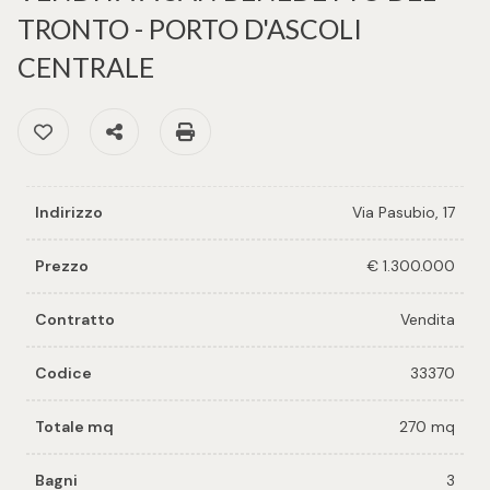
cercare
per voi
TRONTO - PORTO D'ASCOLI
Provincia
CENTRALE
Richiedi
un
Preferiti: Cod. 33370
Condividi
Stampa: Cod. 33370
Comune
immobile
Valuta e
Indirizzo
Via Pasubio, 17
vendi il
tuo
Prezzo
€ 1.300.000
immobile
Tipologia
Contratto
Vendita
-
Contattaci
multiscelta
Codice
33370
Qualsiasi
Totale mq
270 mq
Bagni
3
Residenziali