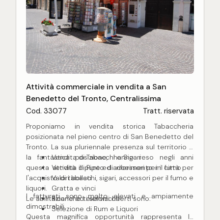
Attività commerciale in vendita a San
Benedetto del Tronto, Centralissima
Cod. 33077
Tratt. riservata
Proponiamo in vendita storica Tabaccheria
posizionata nel pieno centro di San Benedetto del
Tronto. La sua pluriennale presenza sul territorio e
la fantastica posizione, hanno reso negli anni
Vendita di Tabacchi e Sigari
questa attività il punto di riferimento in città per
Vendita di Pipe ed accessori per il fumo
l'acquisto di tabacchi, sigari, accessori per il fumo e
Valori bollati
liquori.
Gratta e vinci
I fatturati sono molto elevati e ampiamente
Le abilitazione ed i servizi offerti sono:
Ricariche telefoniche
dimostrabili.
Selezione di Rum e Liquori
Questa magnifica opportunità rappresenta la