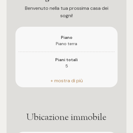
3
Benvenuto nella tua prossima casa dei
sogni!
4
5
Piano
Piano terra
5+
Piani totali
5
Camere
Riscaldamento
Autonomo
Qualsiasi
Anno di costruzione
1
2026
Ubicazione immobile
2
Stato attuale
Libero al rogito