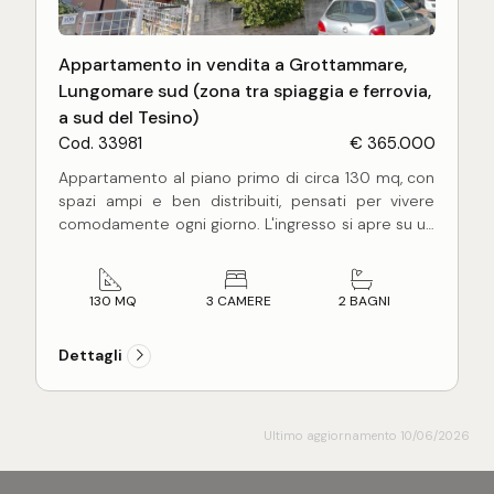
Appartamento in vendita a Grottammare,
Lungomare sud (zona tra spiaggia e ferrovia,
a sud del Tesino)
Cod. 33981
€ 365.000
Appartamento al piano primo di circa 130 mq, con
spazi ampi e ben distribuiti, pensati per vivere
comodamente ogni giorno. L'ingresso si apre su un
grande soggiorno con camino, una sala da pranzo
dedicata e una cucina abitabile separata,
funzionale e luminosa.
130 MQ
3 CAMERE
2 BAGNI
La zona notte è ben disimpegnata da corridoio e
comprende tre camere da letto, di cui due
Dettagli
matrimoniali davvero generose e una singola
spaziosa, oltre a due bagni entrambi finestrati e
completi di doccia. Presente anche una comoda
lavanderia, dettaglio che nella vita di tutti i giorni fa
Ultimo aggiornamento 10/06/2026
la differenza.
All'esterno, tre ampi balconi per complessivi 25 mq