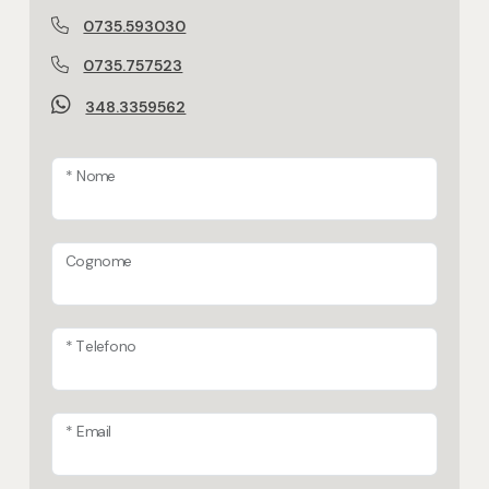
0735.593030
0735.757523
348.3359562
* Nome
Cognome
* Telefono
* Email