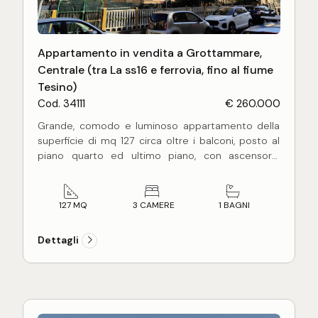
Appartamento in vendita a Grottammare,
Centrale (tra La ss16 e ferrovia, fino al fiume
Tesino)
Cod. 34111
€ 260.000
Grande, comodo e luminoso appartamento della
superficie di mq 127 circa oltre i balconi, posto al
piano quarto ed ultimo piano, con ascensore,
composto da: ampio ingresso, soggiorno, cucina
abitabile, tre camere da letto matrimoniali, un
bagno, 2 balconi per complessivi mq 14 circa.
127 MQ
3 CAMERE
1 BAGNI
Completa la proprietà un fondaco di mq 16 circa, al
piano seminterrato, ed una soffitta di mq 30 con
Dettagli
altezza min. 0,80 mt e max. 2,30 mt, al piano
quinto sottotetto.
L'appartamento si mostra in buono stato di
manutenzione, i materiali e le finiture sono quelle
dell'epoca costruttiva, 1968.