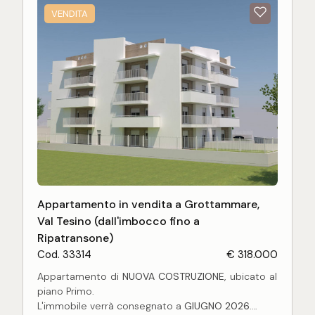
I pavimenti sono in marmo, le finestre in legno con
VENDITA
vetro doppio, gli avvolgibili in pvc, portoncino
blindato ed il riscaldamento autonomo.
L'abitazione fa parte di un piccolo condominio di
quattro unità abitative, e sita nel cuore del centro
cittadino con tutti i negozi e i servizi a portata di
mano, a 200 mt circa dal mare.
L'appartamento è ideale, sia per una comoda
abitazione residenziale che turistica.
Appartamento in vendita a Grottammare,
Val Tesino (dall'imbocco fino a
Ripatransone)
Cod. 33314
€ 318.000
Appartamento di
NUOVA COSTRUZIONE
, ubicato al
piano Primo.
L'immobile verrà consegnato a
GIUGNO 2026
.