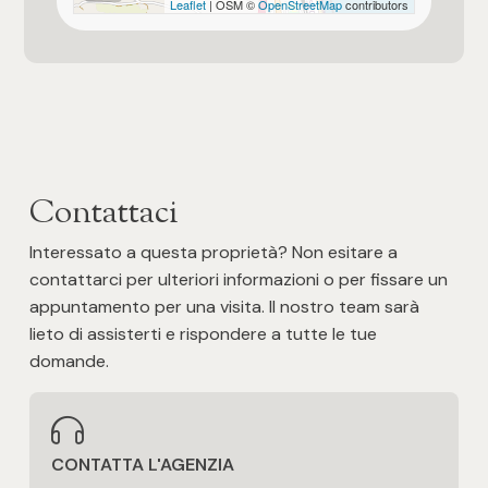
Leaflet
| OSM ©
OpenStreetMap
contributors
Posto auto/Box
Balcone/Terrazzo
Ascensore
Contattaci
Arredato
Interessato a questa proprietà? Non esitare a
Nuova costruzione
contattarci per ulteriori informazioni o per fissare un
appuntamento per una visita. Il nostro team sarà
lieto di assisterti e rispondere a tutte le tue
Lusso
domande.
CONTATTA L'AGENZIA