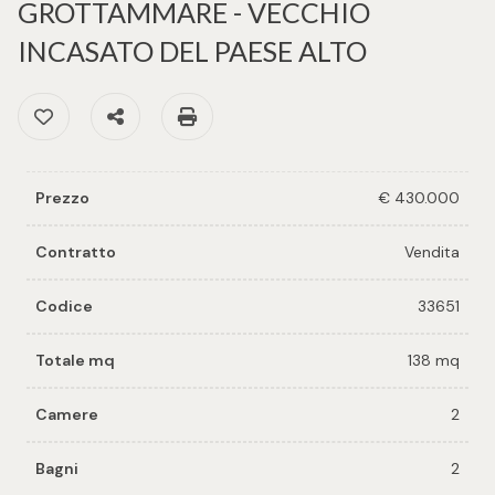
cercare
GROTTAMMARE - VECCHIO
per voi
INCASATO DEL PAESE ALTO
Provincia
Richiedi
Preferiti: Cod. 33651
Condividi
Stampa: Cod. 33651
un
Comune
immobile
Valuta e
Prezzo
€ 430.000
vendi il
tuo
Contratto
Vendita
immobile
Tipologia
Codice
33651
-
Contattaci
Totale mq
138 mq
multiscelta
Camere
2
Qualsiasi
Bagni
2
Residenziali