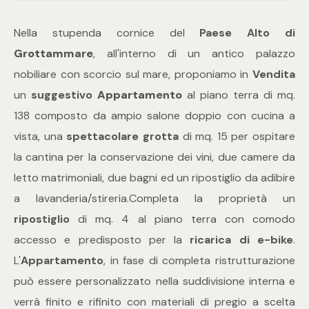
Nella stupenda cornice del
Paese Alto di
Commerciali
Grottammare
, all'interno di un antico palazzo
nobiliare con scorcio sul mare, proponiamo in
Vendita
Industriali
un
suggestivo
Appartamento
al piano terra di mq.
138 composto da ampio salone doppio con cucina a
Terreni
vista, una
spettacolare grotta
di mq. 15
per ospitare
la cantina per la conservazione dei vini, due camere da
Prezzo
letto matrimoniali, due bagni ed un ripostiglio da adibire
a lavanderia/stireria.Completa la proprietà un
ripostiglio
di mq. 4 al piano terra con comodo
accesso e predisposto per la
ricarica di e-bike
.
L'
Appartamento
, in fase di completa ristrutturazione
può essere personalizzato nella suddivisione interna e
Totale
verrà finito e rifinito con materiali di pregio a scelta