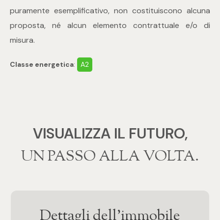
puramente esemplificativo, non costituiscono alcuna
4
proposta, né alcun elemento contrattuale e/o di
misura.
5
Classe energetica
:
A2
5+
Bagni
VISUALIZZA IL FUTURO,
Qualsiasi
‍‍UN PASSO ALLA VOLTA.
1
2
Dettagli dell'immobile