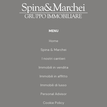
circa garantiscono sfoghi vivibili e luce naturale in
ogni ambiente.
L'immobile si presenta in ottimo stato di
conservazione, con parquet su tutta la superficie
che dona calore ed eleganza, climatizzazione in
ogni stanza, impianto di allarme, tende da sole
MENU
elettriche, zanzariere e grate. Gli infissi sono in
legno con vetro singolo.
Home
Completa la proprietà un garage al piano interrato
di circa 30 mq (dimensioni interne 8,00 x 3,70
Spina & Marchei
metri), ideale non solo per l'auto ma anche come
spazio deposito.
I nostri cantieri
La posizione è strategica: seconda fila mare, in una
piccola palazzina di poche famiglie, contesto
Immobili in vendita
tranquillo e riservato ma a due passi da tutto.
Immobili in affitto
È una soluzione per chi cerca metratura vera,
comfort e vicinanza al mare senza rinunciare alla
Immobili di lusso
tranquillità.
Personal Advisor
Cookie Policy