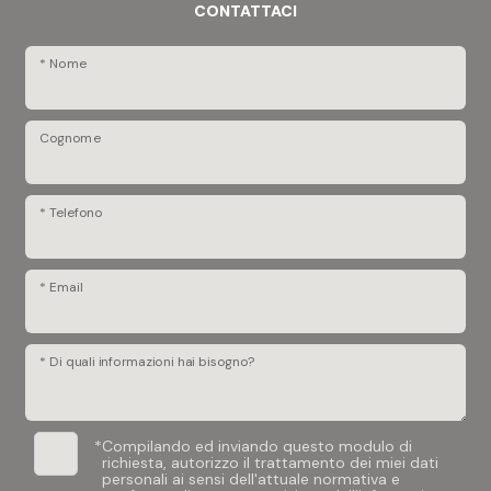
CONTATTACI
* Nome
Cognome
* Telefono
* Email
* Di quali informazioni hai bisogno?
*
Compilando ed inviando questo modulo di
richiesta, autorizzo il trattamento dei miei dati
personali ai sensi dell'attuale normativa e