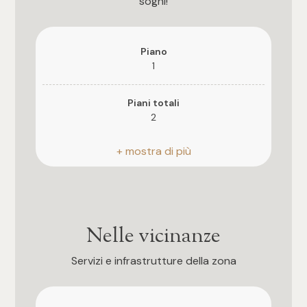
sogni!
3
4
Piano
1
5
Piani totali
2
5+
Riscaldamento
Camere
Autonomo
Anno di costruzione
Qualsiasi
1981
Nelle vicinanze
1
Stato attuale
Servizi e infrastrutture della zona
Libero al rogito
2