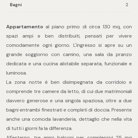
Bagni
2
Commerciali
Appartamento
al piano primo di circa 130 mq, con
Industriali
spazi ampi e ben distribuiti, pensati per vivere
comodamente ogni giorno. L'ingresso si apre su un
Terreni
grande soggiorno con camino, una sala da pranzo
dedicata e una cucina abitabile separata, funzionale e
luminosa.
Prezzo
La zona notte è ben disimpegnata da corridoio e
comprende tre camere da letto, di cui due matrimoniali
davvero generose e una singola spaziosa, oltre a due
bagni entrambi finestrati e completi di doccia. Presente
anche una comoda lavanderia, dettaglio che nella vita
di tutti i giorni fa la differenza.
Totale
All'esterno, tre ampi balconi per complessivi 25 mq