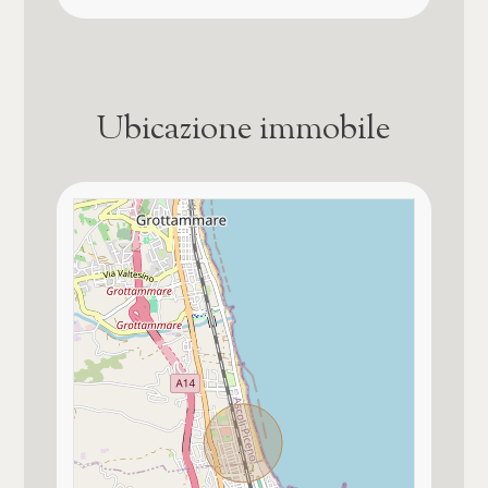
Vista mare
Immobile idoneo per più nuclei familiari
per 2 famiglie
Ubicazione immobile
Impianto di riscaldamento a norma
Tipologia di proprietà
normale proprietà
Aria condizionata
Presente e funzionante su tutto l'alloggio
Pannelli solari termici
Non presenti