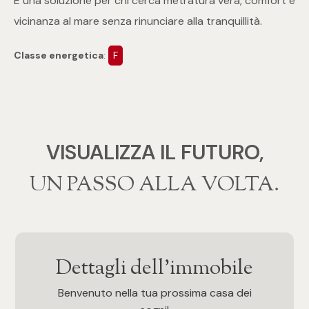
È una soluzione per chi cerca metratura vera, comfort e
vicinanza al mare senza rinunciare alla tranquillità.
4
Classe energetica
:
F
5
5+
VISUALIZZA IL FUTURO,
Bagni
‍‍UN PASSO ALLA VOLTA.
Qualsiasi
1
Dettagli dell'immobile
2
Benvenuto nella tua prossima casa dei