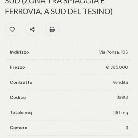
SUD (ZONA TRA SPIAGGIA E
cercare
per voi
FERROVIA, A SUD DEL TESINO)
Provincia
Richiedi
Preferiti: Cod. 33981
Condividi
Stampa: Cod. 33981
un
Comune
immobile
Indirizzo
Via Ponza, 106
Valuta e
vendi il
Prezzo
€ 365.000
tuo
immobile
Contratto
Vendita
Tipologia
-
Contattaci
Codice
33981
multiscelta
Totale mq
130 mq
Qualsiasi
Camere
3
Residenziali