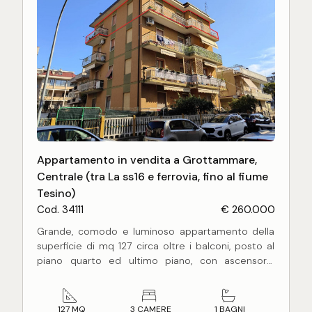
zona notte.
L'abitazione è sita nel cuore del centro cittadino,
con tutti i negozi e i servizi a portata di mano, a
150 mt dal mare e a due passi da San Benedetto
del Tronto.
L'appartamento è ideale, sia per una comoda
abitazione residenziale che turistica.
Appartamento in vendita a Grottammare,
Centrale (tra La ss16 e ferrovia, fino al fiume
Tesino)
Cod. 34111
€ 260.000
Grande, comodo e luminoso appartamento della
superficie di mq 127 circa oltre i balconi, posto al
piano quarto ed ultimo piano, con ascensore,
composto da: ampio ingresso, soggiorno, cucina
abitabile, tre camere da letto matrimoniali, un
bagno, 2 balconi per complessivi mq 14 circa.
127 MQ
3 CAMERE
1 BAGNI