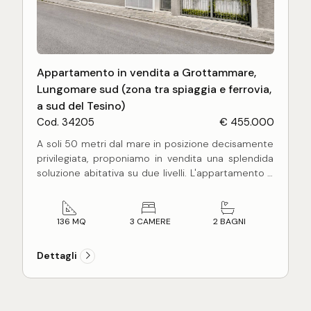
Appartamento in vendita a Grottammare,
Lungomare sud (zona tra spiaggia e ferrovia,
a sud del Tesino)
Cod. 34205
€ 455.000
A soli 50 metri dal mare in posizione decisamente
privilegiata, proponiamo in vendita una splendida
soluzione abitativa su due livelli. L'appartamento è
ubicato al piano terra con ingresso autonomo e si
presenta in ottime condizioni. L'ingresso ci porta
direttamente sulla ampia zona living illuminata
136 MQ
3 CAMERE
2 BAGNI
dalle ampie vetrate, la cucina è moderna e a vista.
Un bagno con doccia e finestra completa il primo
Dettagli
livello.
Attraverso una scala dal design contemporaneo si
accede al piano semi-interrato dove troviamo una
grande camera padronale con cabina armadio,