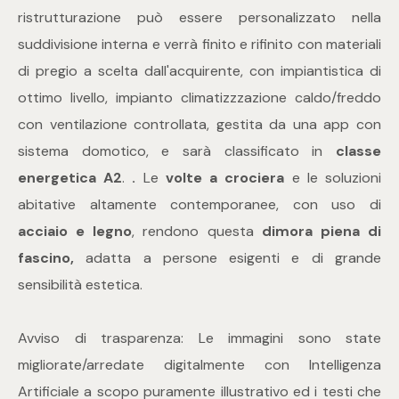
mq
ristrutturazione può essere personalizzato nella
suddivisione interna e verrà finito e rifinito con materiali
di pregio a scelta dall'acquirente, con impiantistica di
ottimo livello, impianto climatizzzazione caldo/freddo
con ventilazione controllata, gestita da una app con
sistema domotico, e sarà classificato in
classe
Locali
energetica A2
.
.
Le
volte a crociera
e le soluzioni
abitative altamente contemporanee, con uso di
Qualsiasi
acciaio e legno
, rendono questa
dimora piena di
fascino,
adatta a persone esigenti e di grande
1
sensibilità estetica.
2
Avviso di trasparenza: Le immagini sono state
migliorate/arredate digitalmente con Intelligenza
3
Artificiale a scopo puramente illustrativo ed i testi che