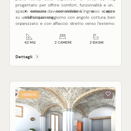
progettato per offrire comfort, funzionalità e uno
spazio esterno davvero vivibile. L'ingresso si apre
nessuna commissione a carico
su un luminoso soggiorno con angolo cottura, ben
dell'acquirente.
organizzato e con affaccio diretto verso l'esterno.
La zona notte è composta da due camere da
letto, una matrimoniale ed una seconda camera
doppia di dimensioni più contenute; all'interno
62 MQ
2 CAMERE
2 BAGNI
della camera principale trova spazio una comoda
cabina armadio. Completano l'abitazione due
Dettagli
bagni entrambi con doccia, di cui uno finestrato,
oltre ad un pratico corridoio che disimpegna il
reparto notte.
Uno dei punti di forza dell'immobile è lo spazio
esterno: l'appartamento dispone infatti di un
giardino privato completamente recintato di circa
VENDITA
125 mq, dove trova posto anche un comodo posto
auto interno (in realtà doppio posto auto).
L'abitazione gode inoltre di un ingresso
totalmente indipendente dal condominio, con
cancello privato. A completare la proprietà vi è un
marciapiede perimetrale di circa 25 mq che