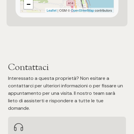
−
Posto auto/Box
Leaflet
| OSM ©
OpenStreetMap
contributors
Balcone/Terrazzo
Ascensore
Arredato
Contattaci
Nuova costruzione
Interessato a questa proprietà? Non esitare a
contattarci per ulteriori informazioni o per fissare un
Lusso
appuntamento per una visita. Il nostro team sarà
lieto di assisterti e rispondere a tutte le tue
domande.