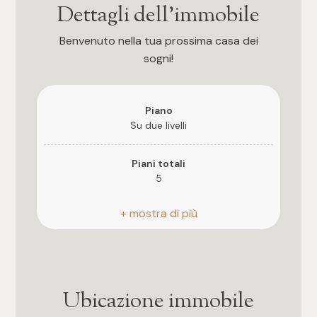
3
Dettagli dell'immobile
Benvenuto nella tua prossima casa dei
4
sogni!
5
Piano
5+
Su due livelli
Piani totali
Camere
5
Qualsiasi
Riscaldamento
Autonomo
1
Anno di costruzione
2025
Ubicazione immobile
2