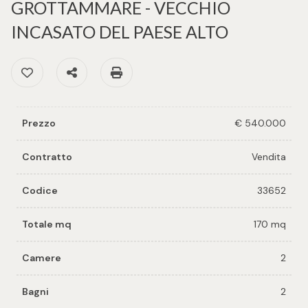
cercare
GROTTAMMARE - VECCHIO
per voi
INCASATO DEL PAESE ALTO
Provincia
Richiedi
Preferiti: Cod. 33652
Condividi
Stampa: Cod. 33652
un
Comune
immobile
Valuta e
Prezzo
€ 540.000
vendi il
tuo
Contratto
Vendita
immobile
Tipologia
Codice
33652
-
Contattaci
Totale mq
170 mq
multiscelta
Camere
2
Qualsiasi
Bagni
2
Residenziali