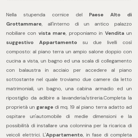
Nella stupenda cornice del
Paese Alto di
Commerciali
Grottammare
, all'interno di un antico palazzo
nobiliare con
vista mare
, proponiamo in
Vendita
un
Industriali
suggestivo
Appartamento
su due livelli così
composto: al piano terra un ampio salone doppio con
Terreni
cucina a vista, un bagno ed una scala di collegamento
con balaustra in acciaio per accedere al piano
Prezzo
sottostante nel quale troviamo due camere da letto
matrimoniali, un bagno, una cabina armadio ed un
ripostiglio da adibire a lavanderia/stireria.Completa la
proprietà un
garage
di mq. 19 al piano terra adatto ad
ospitare un'automobile di medie dimensioni e la
possibilità di installare una colonnina per la ricarica di
Totale
veicoli elettrici. L'
Appartamento
, in fase di completa