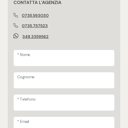
CONTATTA L'AGENZIA
0735.593030
0735.757523
348.3359562
* Nome
Cognome
* Telefono
* Email