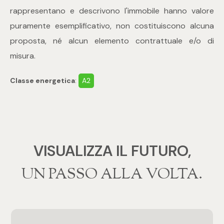
rappresentano e descrivono l'immobile hanno valore
4
puramente esemplificativo, non costituiscono alcuna
proposta, né alcun elemento contrattuale e/o di
5
misura.
5+
Classe energetica
:
A2
Bagni
Qualsiasi
VISUALIZZA IL FUTURO,
1
‍‍UN PASSO ALLA VOLTA.
2