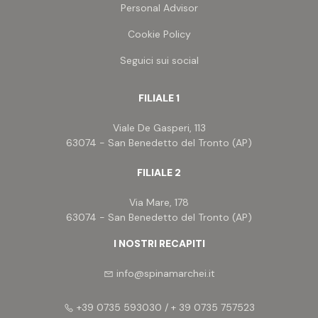
costituiscono alcuna proposta, né alcun elemento
Personal Advisor
contrattuale e/o di misura.
Cookie Policy
Seguici sui social
FILIALE 1
Viale De Gasperi, 113
63074 - San Benedetto del Tronto (AP)
FILIALE 2
Via Mare, 178
63074 - San Benedetto del Tronto (AP)
I NOSTRI RECAPITI
info@spinamarchei.it
+39 0735 593030 / + 39 0735 757523