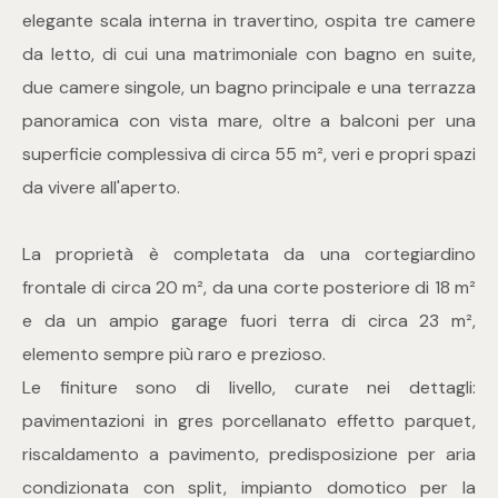
mq
elegante scala interna in travertino, ospita tre camere
da letto, di cui una matrimoniale con bagno en suite,
due camere singole, un bagno principale e una terrazza
panoramica con vista mare, oltre a balconi per una
superficie complessiva di circa 55 m², veri e propri spazi
da vivere all'aperto.
Locali
La proprietà è completata da una cortegiardino
Qualsiasi
frontale di circa 20 m², da una corte posteriore di 18 m²
e da un ampio garage fuori terra di circa 23 m²,
1
elemento sempre più raro e prezioso.
Le finiture sono di livello, curate nei dettagli:
2
pavimentazioni in gres porcellanato effetto parquet,
riscaldamento a pavimento, predisposizione per aria
3
condizionata con split, impianto domotico per la