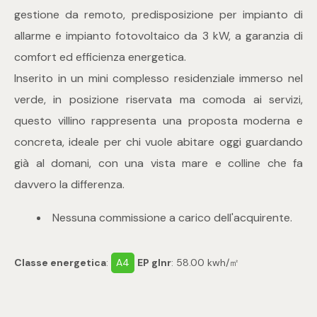
gestione da remoto, predisposizione per impianto di
4
allarme e impianto fotovoltaico da 3 kW, a garanzia di
comfort ed efficienza energetica.
5
Inserito in un mini complesso residenziale immerso nel
verde, in posizione riservata ma comoda ai servizi,
5+
questo villino rappresenta una proposta moderna e
concreta, ideale per chi vuole abitare oggi guardando
Bagni
già al domani, con una vista mare e colline che fa
davvero la differenza.
Qualsiasi
Nessuna commissione a carico dell'acquirente.
1
Classe energetica
:
A4
EP glnr
: 58.00 kwh/㎡
2