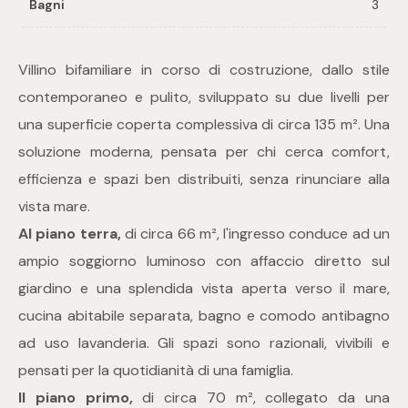
Bagni
3
Commerciali
Villino bifamiliare in corso di costruzione, dallo stile
contemporaneo e pulito, sviluppato su due livelli per
Industriali
una superficie coperta complessiva di circa 135 m². Una
soluzione moderna, pensata per chi cerca comfort,
Terreni
efficienza e spazi ben distribuiti, senza rinunciare alla
vista mare.
Prezzo
Al piano terra,
di circa 66 m², l'ingresso conduce ad un
ampio soggiorno luminoso con affaccio diretto sul
giardino e una splendida vista aperta verso il mare,
cucina abitabile separata, bagno e comodo antibagno
ad uso lavanderia. Gli spazi sono razionali, vivibili e
pensati per la quotidianità di una famiglia.
Totale
Il piano primo,
di circa 70 m², collegato da una