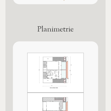
Presente
Posto auto/Box
Terrazzo
Balcone/Terrazzo
Presente
Planimetrie
Ascensore
Giardino
Privato
Arredato
Distanza mare/lago
1.500 mt.
Nuova costruzione
Cucina
Lusso
Abitabile
Box
Singolo, 23 mq
Posizione