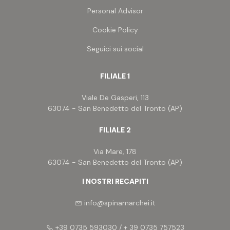
adibire a locale polifunzionale, arricchito da una
Personal Advisor
splendida terrazza perimetrale di 48 m² con
gazebo, ideale per momenti di relax all'aperto.
Cookie Policy
Realizzato appena otto anni fa, il villino si presenta
Seguici sui social
in condizioni eccellenti, pari al nuovo, con finiture
tutte extra capitolato: pavimenti in parquet di
rovere su tutta la superficie, riscaldamento a
FILIALE 1
pavimento, climatizzazione, impianto di
deumidificazione, controsoffittature con
Viale De Gasperi, 113
illuminazione diffusa a luce calda, bagni rivestiti in
63074 - San Benedetto del Tronto (AP)
mosaico e una moderna domotica che consente
la gestione di vari servizi anche da remoto.
FILIALE 2
L'esterno, rifinito in mattoncino faccia a vista,
richiama uno stile neoclassico elegante e senza
Via Mare, 178
tempo.
63074 - San Benedetto del Tronto (AP)
Il prezzo di vendita include le cucine già installate
e diversi accessori distribuiti all'interno della villa,
I NOSTRI RECAPITI
rendendo questa proposta ancora più completa e
pronta per essere abitata.
info@spinamarchei.it
+39 0735 593030 / + 39 0735 757523