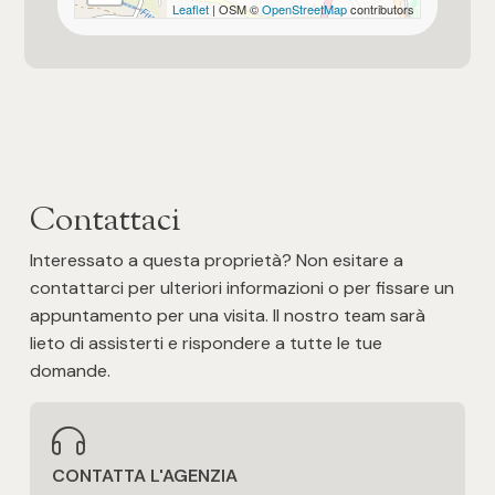
Leaflet
| OSM ©
OpenStreetMap
contributors
Ingresso autonomo
Portone Blindato
Allestimento del giardino o del terreno
Verde allestito
Contattaci
Vista mare
Interessato a questa proprietà? Non esitare a
contattarci per ulteriori informazioni o per fissare un
Vista panoramica
appuntamento per una visita. Il nostro team sarà
lieto di assisterti e rispondere a tutte le tue
Impianto di pannelli fotovoltaici
domande.
< 4 kw circa
Immobile idoneo per più nuclei familiari
per 1 famiglia
CONTATTA L'AGENZIA