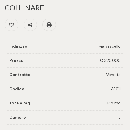
cercare
per voi
COLLINARE
Provincia
Preferiti: Cod. 33911
Condividi
Stampa: Cod. 33911
Richiedi
un
Comune
immobile
Indirizzo
via vascello
Valuta e
vendi il
Prezzo
€ 320.000
tuo
immobile
Contratto
Vendita
Tipologia
-
Codice
33911
Contattaci
multiscelta
Totale mq
135 mq
Qualsiasi
Camere
3
Residenziali