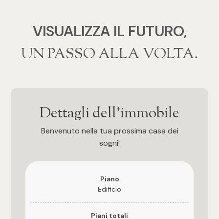
3
VISUALIZZA IL FUTURO,
4
‍‍UN PASSO ALLA VOLTA.
5
5+
Dettagli dell'immobile
Camere
Benvenuto nella tua prossima casa dei
sogni!
Qualsiasi
1
Piano
Edificio
2
Piani totali