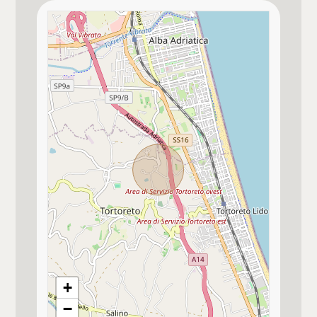
Doccia
Bagno secondario con
Doccia
Pavim. Reparto Giorno
Monocottura / gres porcellanato
Pavim. Reparto Notte
Monocottura / gres porcellanato
Tipo serranda garage
Basculante manuale
Balcone abitabile
+
Camino o canna fumaria
−