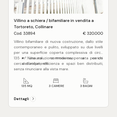
Villino a schiera / bifamiliare in vendita a
Tortoreto, Collinare
Cod. 33894
€ 320.000
Villino bifamiliare di nuova costruzione, dallo stile
contemporaneo e pulito, sviluppato su due livelli
per una superficie coperta complessiva di circa
135 m². Una soluzione moderna, pensata per chi
Nessuna commissione a carico
cerca comfort, efficienza e spazi ben distribuiti,
dell'acquirente.
senza rinunciare alla vista mare.
Al piano terra,
di circa 66 m², l'ingresso conduce ad
un ampio soggiorno luminoso con affaccio diretto
sul giardino e una splendida vista aperta verso il
135 MQ
3 CAMERE
3 BAGNI
mare, cucina abitabile separata, bagno e comodo
antibagno ad uso lavanderia. Gli spazi sono
Dettagli
razionali, vivibili e pensati per la quotidianità di una
famiglia.
Il piano primo,
di circa 70 mq., collegato da una