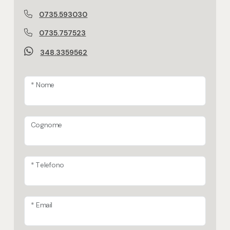
Impianto di riscaldamento a norma
0735.593030
0735.757523
Tipologia di proprietà
348.3359562
normale proprietà
Aria condizionata
* Nome
Solo predisposta
Pannelli solari termici
Cognome
Presenti
Cappotto termico esterno
* Telefono
Domotica in casa
* Email