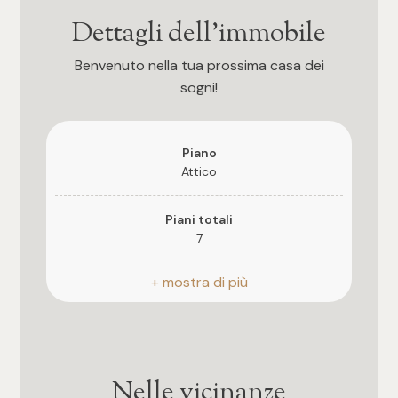
Dettagli dell'immobile
3
Benvenuto nella tua prossima casa dei
4
sogni!
5
Piano
Attico
5+
Piani totali
7
Altre
opzioni
Riscaldamento
-
Autonomo
multiscelta
Ascensore
Giardino
Si
Nelle vicinanze