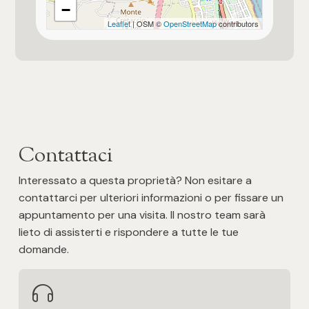
−
Pavim. Reparto Notte
Leaflet
| OSM ©
OpenStreetMap
contributors
Parquet
Tipo serranda garage
Avvolgibile elettrica
Balcone abitabile
Contattaci
Camino o canna fumaria
Interessato a questa proprietà? Non esitare a
contattarci per ulteriori informazioni o per fissare un
Portone Blindato
appuntamento per una visita. Il nostro team sarà
lieto di assisterti e rispondere a tutte le tue
Vista mare
domande.
Vista panoramica