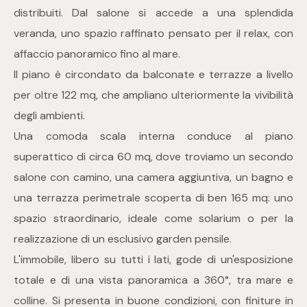
mq
distribuiti. Dal salone si accede a una splendida
veranda, uno spazio raffinato pensato per il relax, con
affaccio panoramico fino al mare.
Il piano è circondato da balconate e terrazze a livello
per oltre 122 mq, che ampliano ulteriormente la vivibilità
degli ambienti.
Locali
Una comoda scala interna conduce al piano
superattico di circa 60 mq, dove troviamo un secondo
Qualsiasi
salone con camino, una camera aggiuntiva, un bagno e
una terrazza perimetrale scoperta di ben 165 mq: uno
1
spazio straordinario, ideale come solarium o per la
realizzazione di un esclusivo garden pensile.
2
L'immobile, libero su tutti i lati, gode di un'esposizione
totale e di una vista panoramica a 360°, tra mare e
3
colline. Si presenta in buone condizioni, con finiture in