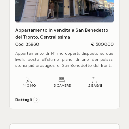
Appartamento in vendita a San Benedetto
del Tronto, Centralissima
Cod. 33960
€ 580.000
Appartamento di 141 mq coperti, disposto su due
livelli, posto all'ultimo piano di uno dei palazzi
storici più prestigiosi di San Benedetto del Tronto,
lungo la centralissima passeggiata.
L'ingresso si apre al secondo piano di circa 100 mq,
con un ampio disimpegno che accompagna in un
140 MQ
3 CAMERE
2 BAGNI
grande salone davvero scenografico: qui l'altezza
interna arriva a circa 8 metri, un volume
Dettagli
importante, raro, che dà carattere e personalità
all'intera casa.
Nel salone trovano spazio anche una zona cinema
perfettamente integrata e una cucina semi
abitabile in un altro ambiente chiuso. Sempre su