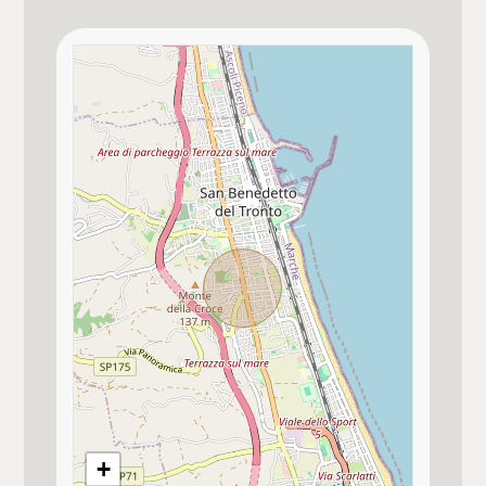
Qualità e pregio dell'immobile
★★★★
Finiture interne
★★★★
Qualità contesto e luogo
★★★★
Bagno principale con
Vasca
Bagno secondario con
Doccia
Pavim. Reparto Giorno
Marmo di qualità
+