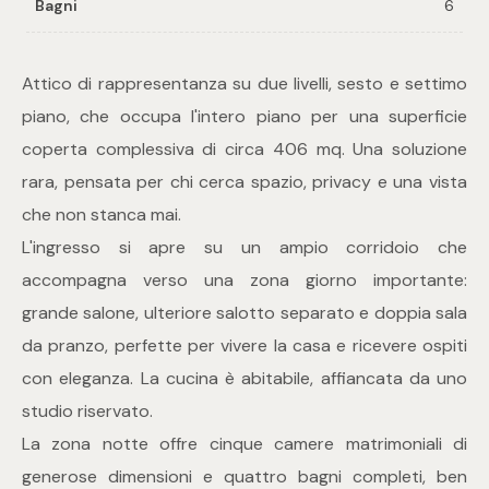
Bagni
6
Commerciali
Attico di rappresentanza su due livelli, sesto e settimo
piano, che occupa l'intero piano per una superficie
Industriali
coperta complessiva di circa 406 mq. Una soluzione
rara, pensata per chi cerca spazio, privacy e una vista
Terreni
che non stanca mai.
L'ingresso si apre su un ampio corridoio che
Prezzo
accompagna verso una zona giorno importante:
grande salone, ulteriore salotto separato e doppia sala
da pranzo, perfette per vivere la casa e ricevere ospiti
con eleganza. La cucina è abitabile, affiancata da uno
studio riservato.
La zona notte offre cinque camere matrimoniali di
Totale
generose dimensioni e quattro bagni completi, ben