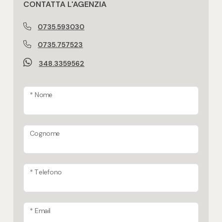
Immobile idoneo per più nuclei familiari
CONTATTA L'AGENZIA
per 2 famiglie
0735.593030
Impianto di riscaldamento a norma
0735.757523
348.3359562
Si valutano permute
Tipologia di proprietà
* Nome
normale proprietà
Aria condizionata
Cognome
Presente e funzionante su tutto l'alloggio
Pannelli solari termici
* Telefono
Non presenti
* Email