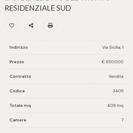
cercare
per voi
RESIDENZIALE SUD
Provincia
Preferiti: Cod. 34011
Condividi
Stampa: Cod. 34011
Richiedi
un
Comune
immobile
Indirizzo
Via Sicilia, 1
Valuta e
vendi il
Prezzo
€ 850.000
tuo
immobile
Contratto
Vendita
Tipologia
-
Codice
34011
Contattaci
multiscelta
Totale mq
406 mq
Qualsiasi
Camere
7
Residenziali