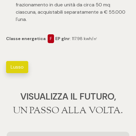
3
frazionamento in due unità da circa 50 mq
ciascuna, acquistabili separatamente a € 55.000
4
l'una.
5
Classe energetica
:
F
EP glnr
: 117.98 kwh/㎡
5+
Lusso
Camere
Qualsiasi
VISUALIZZA IL FUTURO,
‍‍UN PASSO ALLA VOLTA.
1
2