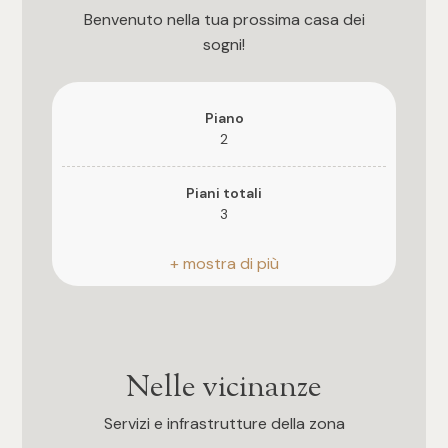
Benvenuto nella tua prossima casa dei
4
sogni!
5
Piano
2
5+
Piani totali
3
Bagni
Riscaldamento
Qualsiasi
Autonomo
1
Ascensore
Si
Nelle vicinanze
2
Anno di costruzione
Servizi e infrastrutture della zona
2000