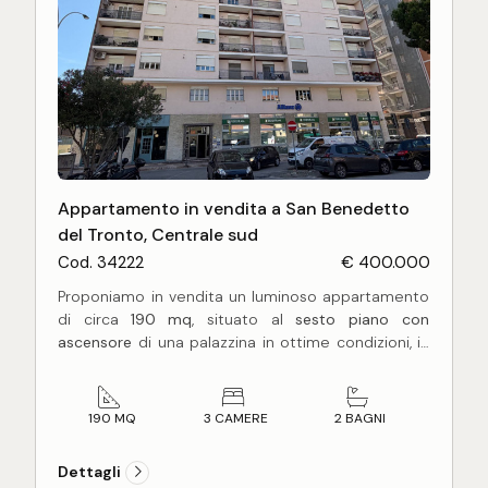
Appartamento in vendita a San Benedetto
del Tronto, Centrale sud
Cod. 34222
€ 400.000
Proponiamo in vendita un luminoso appartamento
di circa
190 mq
, situato al
sesto piano con
ascensore
di una palazzina in ottime condizioni, in
posizione centrale e strategica, a soli
300 metri
dal mare.
L'immobile si distingue per gli spazi generosi e la
190 MQ
3 CAMERE
2 BAGNI
distribuzione funzionale degli ambienti.
L'ingresso conduce a un elegante e ampio
Dettagli
soggiorno, particolarmente luminoso grazie alle