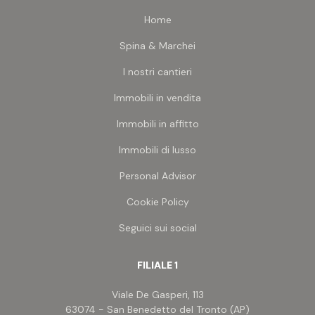
indipendente
, rara da trovare
Home
Spazi esterni che fanno la differenza: Corte privata
con accesso carrabile, per parcheggiare l'auto
Spina & Marchei
direttamente dentro casa
Lastrico solare di 160 mq
, uno spazio straordinario
I nostri cantieri
da vivere come desideri: relax, eventi, area
wellness, solarium o hobby.
Immobili in vendita
Una soluzione
unica, raffinata e pronta da abitare
Immobili in affitto
subito
.
Immobili di lusso
Personal Advisor
Cookie Policy
Seguici sui social
FILIALE 1
Viale De Gasperi, 113
63074 - San Benedetto del Tronto (AP)