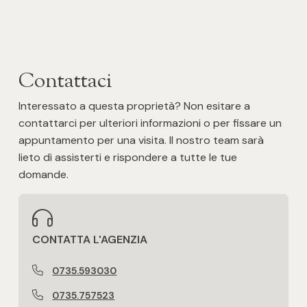
Posto auto/Box
Balcone/Terrazzo
Contattaci
Ascensore
Interessato a questa proprietà? Non esitare a
contattarci per ulteriori informazioni o per fissare un
Arredato
appuntamento per una visita. Il nostro team sarà
lieto di assisterti e rispondere a tutte le tue
Nuova costruzione
domande.
Lusso
CONTATTA L'AGENZIA
0735.593030
0735.757523