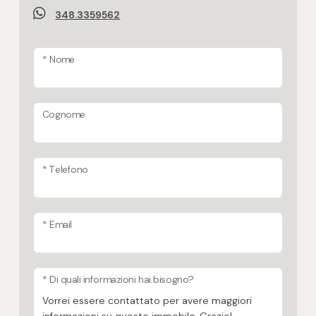
348.3359562
* Nome
Cognome
* Telefono
* Email
* Di quali informazioni hai bisogno?