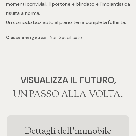
mq
momenti conviviali. Il portone è blindato e l'impiantistica
risulta a norma.
Un comodo box auto al piano terra completa l'offerta.
Classe energetica
:
Non Specificato
Locali
Qualsiasi
VISUALIZZA IL FUTURO,
‍‍UN PASSO ALLA VOLTA.
1
2
Dettagli dell'immobile
3