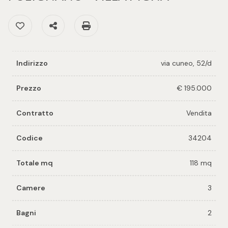
cercare
per voi
Preferiti: Cod. 34204
Condividi
Stampa: Cod. 34204
Provincia
Richiedi
un
Comune
immobile
Indirizzo
via cuneo, 52/d
Prezzo
€ 195.000
Valuta e
vendi il
Contratto
Vendita
tuo
immobile
Codice
34204
Tipologia
-
Contattaci
Totale mq
118 mq
multiscelta
Camere
3
Qualsiasi
Bagni
2
Residenziali