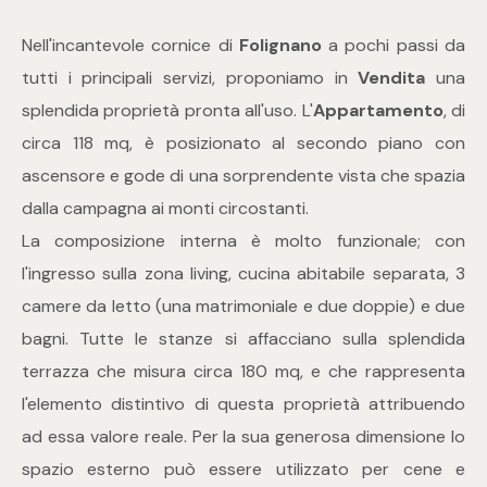
Nell'incantevole cornice di
Folignano
a pochi passi da
Commerciali
tutti i principali servizi, proponiamo in
Vendita
una
splendida proprietà pronta all'uso. L'
Appartamento
, di
Industriali
circa 118 mq, è posizionato al secondo piano con
ascensore e gode di una sorprendente vista che spazia
Terreni
dalla campagna ai monti circostanti.
La composizione interna è molto funzionale; con
Prezzo
l'ingresso sulla zona living, cucina abitabile separata, 3
camere da letto (una matrimoniale e due doppie) e due
bagni. Tutte le stanze si affacciano sulla splendida
terrazza che misura circa 180 mq, e che rappresenta
l'elemento distintivo di questa proprietà attribuendo
ad essa valore reale. Per la sua generosa dimensione lo
Totale
spazio esterno può essere utilizzato per cene e