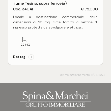
fiume Tesino, sopra ferrovia)
Cod. 34041
€ 75.000
Locale a destinazione commerciale, delle
dimensioni di 25 mq. circa, fornito di vetrina di
ingresso protetta da avvolgibile elettrica.
Il locale - con altezza interna di mt. 4,65 - può
essere soppalcato per ulteriori 8 mq. circa.
Ottima soluzione per studio/ufficio, piccola attività
25 MQ
commerciale oppure come autorimessa.
Dettagli
Ultimo aggiornamento 11/06/2026