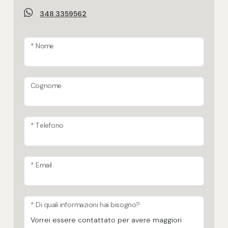
348.3359562
* Nome
Cognome
* Telefono
* Email
* Di quali informazioni hai bisogno?