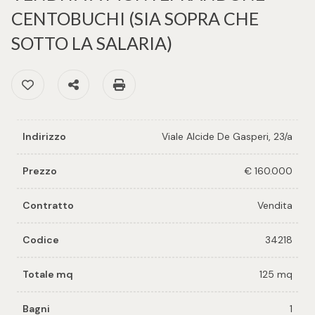
cercare
per voi
CENTOBUCHI (SIA SOPRA CHE
Provincia
SOTTO LA SALARIA)
Richiedi
un
Preferiti: Cod. 34218
Condividi
Stampa: Cod. 34218
Comune
immobile
Valuta e
Indirizzo
Viale Alcide De Gasperi, 23/a
vendi il
tuo
Prezzo
€ 160.000
immobile
Tipologia
Contratto
Vendita
-
Contattaci
multiscelta
Codice
34218
Qualsiasi
Totale mq
125 mq
Bagni
1
Residenziali