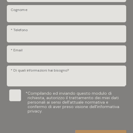
Cognome
* Telefono
* Email
* Di quali informazioni hai bisogno?
*
Compilando ed inviando questo modulo di
richiesta, autorizzo il trattamento dei miei dati
personali ai sensi dell'attuale normativa e
confermo di aver preso visione dell'informativa
privacy.