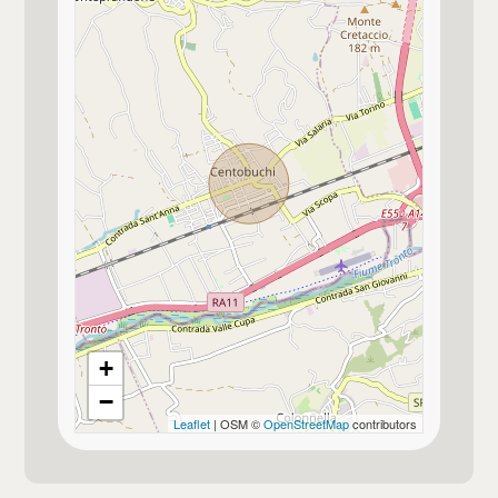
Posto auto/Box
Balcone/Terrazzo
Ascensore
Arredato
Nuova costruzione
Lusso
+
−
Leaflet
| OSM ©
OpenStreetMap
contributors