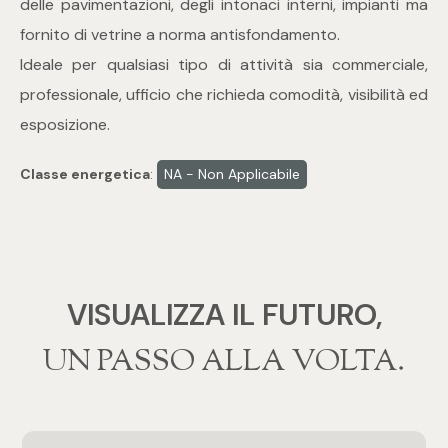
delle pavimentazioni, degli intonaci interni, impianti ma
mq
fornito di vetrine a norma antisfondamento.
Ideale per qualsiasi tipo di attività sia commerciale,
professionale, ufficio che richieda comodità, visibilità ed
esposizione.
Classe energetica
:
NA - Non Applicabile
Locali
Qualsiasi
VISUALIZZA IL FUTURO,
1
‍‍UN PASSO ALLA VOLTA.
2
3