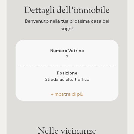
Dettagli dell'immobile
4
Benvenuto nella tua prossima casa dei
5
sogni!
5+
Numero Vetrine
2
Bagni
Posizione
Strada ad alto traffico
Qualsiasi
Bagni
1
a Norma
2
Qualità e pregio dell'immobile
★★★★
Nelle vicinanze