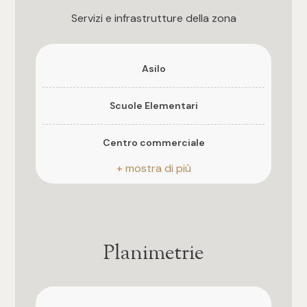
3
Finiture interne
Servizi e infrastrutture della zona
stato grezzo
4
Qualità contesto
Asilo
★★★★
5
Scuole Elementari
5+
Centro commerciale
Camere
Fermata autobus di linea
Qualsiasi
Planimetrie
1
2