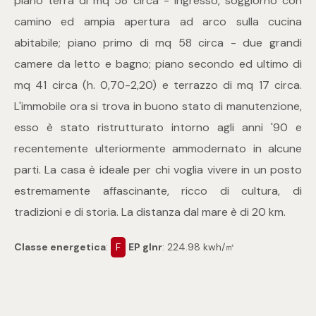
piano terra di mq 58 circa - ingresso, soggiorno con
mq
camino ed ampia apertura ad arco sulla cucina
abitabile; piano primo di mq 58 circa - due grandi
camere da letto e bagno; piano secondo ed ultimo di
mq 41 circa (h. 0,70-2,20) e terrazzo di mq 17 circa.
L'immobile ora si trova in buono stato di manutenzione,
esso è stato ristrutturato intorno agli anni '90 e
Locali
recentemente ulteriormente ammodernato in alcune
parti. La casa è ideale per chi voglia vivere in un posto
Qualsiasi
estremamente affascinante, ricco di cultura, di
tradizioni e di storia. La distanza dal mare è di 20 km.
1
Classe energetica
:
F
EP glnr
: 224.98 kwh/㎡
2
3