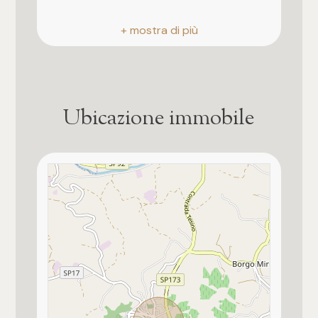
3
Esposizione
4
ovest-nord-est
5
Terrazzo
Presente, 17 mq
Ubicazione immobile
5+
Giardino
Privato
Camere
Distanza mare/lago
30.000 mt.
Qualsiasi
Cucina
1
Abitabile
2