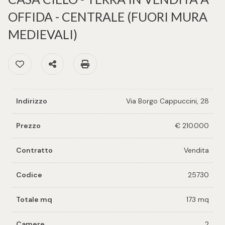
cercare
per voi
OFFIDA - CENTRALE (FUORI MURA
Provincia
MEDIEVALI)
Richiedi
un
Preferiti: Cod. 25730
Condividi
Stampa: Cod. 25730
Comune
immobile
Valuta e
Indirizzo
Via Borgo Cappuccini, 28
vendi il
tuo
Prezzo
€ 210.000
immobile
Tipologia
Contratto
Vendita
-
Contattaci
multiscelta
Codice
25730
Qualsiasi
Totale mq
173 mq
Residenziali
Camere
2