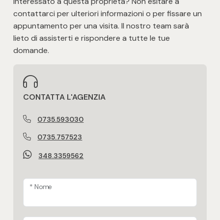
Interessato a questa proprietà? Non esitare a
Posto auto/Box
contattarci per ulteriori informazioni o per fissare un
appuntamento per una visita. Il nostro team sarà
lieto di assisterti e rispondere a tutte le tue
Balcone/Terrazzo
domande.
Ascensore
Arredato
CONTATTA L'AGENZIA
0735.593030
Nuova costruzione
0735.757523
Lusso
348.3359562
* Nome