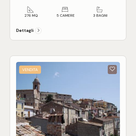
architettonici originali e da un elegante ingresso
lavanderia con possibilità di realizzare un
ad arco in pietra, che accoglie in un'atmosfera
terzo bagno.
calda e ricca di storia. I suggestivi vicoli circostanti,
Secondo piano
: caratterizzato da
276 MQ
5 CAMERE
3 BAGNI
curati e silenziosi, restituiscono un senso di
splendide
volte affrescate
, composto da 3
intimità e autenticità ormai raro.
camere da letto, di cui una con bagno privato
Dettagli
Completamente ristrutturata con grande
e un altro bagno.
attenzione conservativa, la proprietà ha
Ultimo piano
: studio/stireria e
terrazza
mantenuto intatti gli elementi storici più preziosi:
panoramica
con vista su mare e monti.
travi in legno a vista, pavimenti in pianelle, affreschi
Piano sotto strada
: suggestiva grotta con
originali e camini d'epoca che donano carattere e
volte..
unicità ad ogni ambiente.
VENDITA
Gli spazi interni si sviluppano su più livelli per una
superficie complessiva di circa 276 mq, seguendo
la tipica configurazione delle abitazioni storiche:
ambienti accoglienti, collegati da scale interne,
dove ogni piano racconta una storia diversa. La
cantina con volta a crociera aggiunge ulteriore
fascino, evocando l'anima più antica della casa.
La ristrutturazione ha inoltre garantito elevati
standard di sicurezza, con interventi strutturali
certificati e adeguamento antisismico, un valore