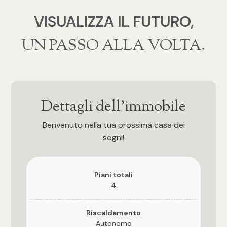
VISUALIZZA IL FUTURO,
4
‍‍UN PASSO ALLA VOLTA.
5
5+
Dettagli dell'immobile
Bagni
Benvenuto nella tua prossima casa dei
sogni!
Qualsiasi
1
Piani totali
4
2
Riscaldamento
Autonomo