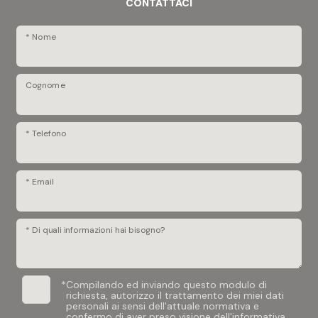
CONTATTACI
* Nome
Cognome
* Telefono
* Email
* Di quali informazioni hai bisogno?
*
Compilando ed inviando questo modulo di
richiesta, autorizzo il trattamento dei miei dati
personali ai sensi dell'attuale normativa e
confermo di aver preso visione dell'informativa