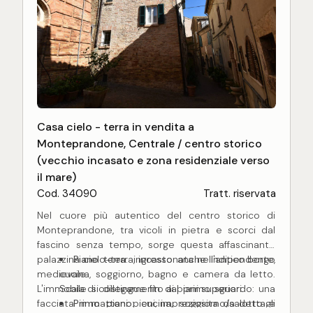
Casa cielo - terra in vendita a
Monteprandone, Centrale / centro storico
(vecchio incasato e zona residenziale verso
il mare)
Cod. 34090
Tratt. riservata
Nel cuore più autentico del centro storico di
Monteprandone, tra vicoli in pietra e scorci dal
fascino senza tempo, sorge questa affascinante
palazzina cielo-terra, incastonata nell'antico borgo
Piano terra
: ingresso anche indipendente,
medievale.
cucina, soggiorno, bagno e camera da letto.
L'immobile si distingue fin dal primo sguardo: una
Scala di collegamento ai piani superiori.
facciata in mattoni pieni, impreziosita da dettagli
Primo piano
: cucina, soggiorno/salotto e