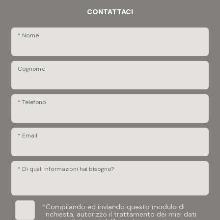
CONTATTACI
* Nome
Cognome
* Telefono
* Email
* Di quali informazioni hai bisogno?
*
Compilando ed inviando questo modulo di
richiesta, autorizzo il trattamento dei miei dati