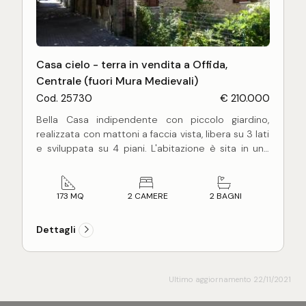
Casa cielo - terra in vendita a Offida,
Centrale (fuori Mura Medievali)
Cod. 25730
€ 210.000
Bella Casa indipendente con piccolo giardino,
realizzata con mattoni a faccia vista, libera su 3 lati
e sviluppata su 4 piani. L'abitazione è sita in una
zona residenziale, a poca distanza dalla
meravigliosa e storica città di Offida, raggiungibile
comodamente a piedi. Dal terrazzo dell'ultimo
173 MQ
2 CAMERE
2 BAGNI
piano si gode di una bellissima vista panoramica
sul centro storico e sulle montagne.
Dettagli
La casa è composta da: piano seminterrato di mq
58 circa - taverna con angolo cottura, bagno,
ampio ripostiglio, locale caldaia, giardino di mq 55
circa dal quale si accede autonomamente sulla
Ultimo aggiornamento 22/11/2021
strada pubblica; piano terra di mq 58 circa -
ingresso, soggiorno con camino ed ampia apertura