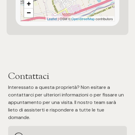
+
3
Impianto Elettrico
−
Non disponibile
Leaflet
| OSM ©
OpenStreetMap
contributors
4
Conformazione
In aderenza su 1 lato
5
Tipo ristrutturazione
5+
Mai ristrutturato
Contattaci
Qualità e pregio dell'immobile
Altre
★
Interessato a questa proprietà? Non esitare a
opzioni
contattarci per ulteriori informazioni o per fissare un
-
appuntamento per una visita. Il nostro team sarà
Finiture interne
multiscelta
★
lieto di assisterti e rispondere a tutte le tue
domande.
Giardino
Qualità contesto e luogo
★