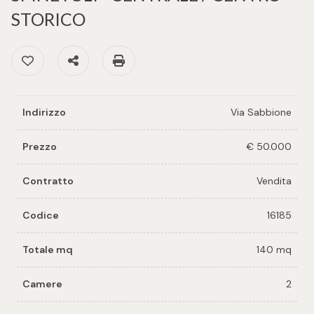
cercare
per voi
STORICO
Provincia
Preferiti: Cod. 16185
Condividi
Stampa: Cod. 16185
Richiedi
un
Comune
immobile
Indirizzo
Via Sabbione
Valuta e
vendi il
Prezzo
€ 50.000
tuo
immobile
Contratto
Vendita
Tipologia
-
Codice
16185
Contattaci
multiscelta
Totale mq
140 mq
Qualsiasi
Camere
2
Residenziali