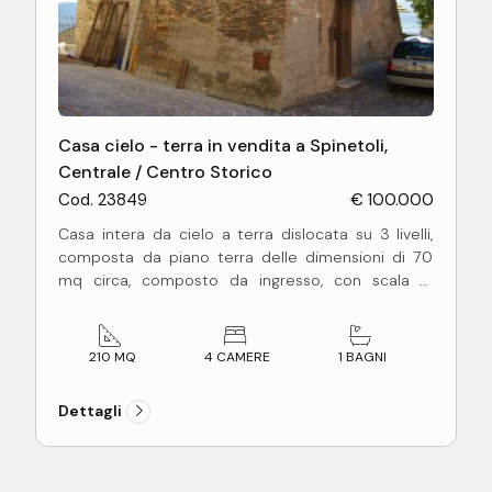
Casa cielo - terra in vendita a Spinetoli,
Centrale / Centro Storico
Cod. 23849
€ 100.000
Casa intera da cielo a terra dislocata su 3 livelli,
composta da piano terra delle dimensioni di 70
mq circa, composto da ingresso, con scala di
accesso al piano superiore, soggiorno con camino,
cucina, bagno, ampia camera con soffitto con volte
a botte e balconcino panoramico; piano primo
210 MQ
4 CAMERE
1 BAGNI
delle dimensioni di 70 mq circa, completo di
disimpegno e tre camere (due matrimoniali ed una
Dettagli
doppia). Nel piano seminterrato ci sono due
cantine con finestre fuori terra con vista
panoramica, soffitto con volte a crociera e parete
in roccia. la casa si presenta in discreto stato di