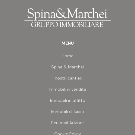
ad arco sulla cucina abitabile; piano primo di mq
58 circa - due grandi camere da letto e bagno;
piano secondo ed ultimo di mq 41 circa (h. 0,70-
2,20) e terrazzo di mq 17 circa. L'immobile ora si
trova in buono stato di manutenzione, esso è
stato ristrutturato intorno agli anni '90 e
MENU
recentemente ulteriormente ammodernato in
alcune parti. La casa è ideale per chi voglia vivere
Home
in un posto estremamente affascinante, ricco di
cultura, di tradizioni e di storia. La distanza dal
Spina & Marchei
mare è di 20 km.
I nostri cantieri
Immobili in vendita
Immobili in affitto
Immobili di lusso
Personal Advisor
Cookie Policy