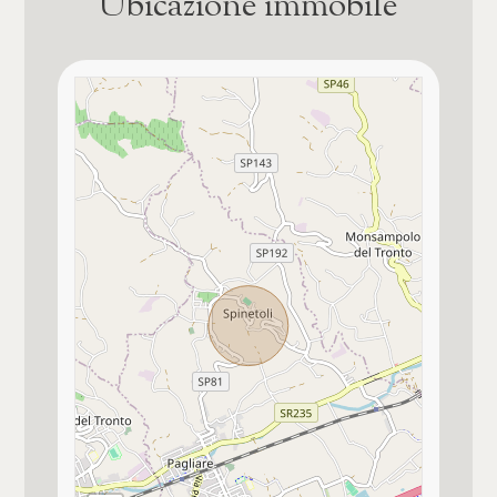
Ubicazione immobile
3
Anno di costruzione
1920
4
Stato attuale
5
Libero al rogito
5+
Esposizione
Sud/Est/Ovest
Camere
Balconi
Presente, 5 mq
Qualsiasi
Cucina
Abitabile
1
Posizione
2
Centrale