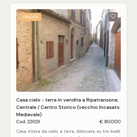
conservazione, con pavimentazione mista, infissi in
legno rinnovati, impiantistica funzionante ma da
VENDITA
riammodernare, ed in generale con finiture tipiche
dell'epoca costruttiva. L'immobile si si presenta
quindi nelle condizioni di essere ristrutturata in
particolar modo nel tetto.
La residenza in oggetto risulta essere libera su
tutti i lati, quindi completamente aurtonoma ed
indipendente, senza aderenze con altri fabbricati.
Localizzata in posizione molto panoramica nel
borgo storico del paese.
Casa cielo - terra in vendita a Ripatransone,
Centrale / Centro Storico (vecchio Incasato
Medievale)
Cod. 22929
€ 80.000
Casa intera da cielo a terra, dislocata su tre livelli,