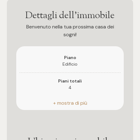
4
Dettagli dell'immobile
Benvenuto nella tua prossima casa dei
5
sogni!
5+
Piano
Edificio
Bagni
Piani totali
Qualsiasi
4
Riscaldamento
1
Autonomo
2
Posto auto
Scoperto