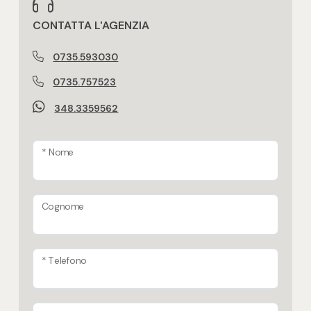
Posto auto/Box
CONTATTA L'AGENZIA
Bagno principale con
Vasca
Balcone/Terrazzo
0735.593030
Bagno secondario con
0735.757523
Ascensore
Vasca
348.3359562
Tipo serranda garage
Arredato
Basculante manuale
* Nome
Nuova costruzione
Camino o canna fumaria
Cognome
Lusso
Vista panoramica
* Telefono