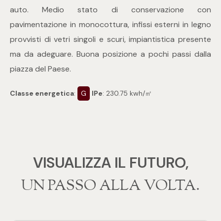
mq
auto. Medio stato di conservazione con
pavimentazione in monocottura, infissi esterni in legno
provvisti di vetri singoli e scuri, impiantistica presente
ma da adeguare. Buona posizione a pochi passi dalla
piazza del Paese.
Classe energetica
:
G
IPe
: 230.75 kwh/㎡
Locali
Qualsiasi
1
VISUALIZZA IL FUTURO,
‍‍UN PASSO ALLA VOLTA.
2
3