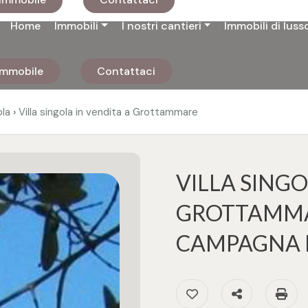
Home
Immobili
I nostri cantieri
Immobili di luss
 immobile
Contattaci
›
ola
Villa singola in vendita a Grottammare
VILLA SINGO
GROTTAMMAR
CAMPAGNA 
Preferiti: Cod. 2979
Condividi
S