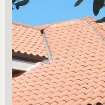
Commerciali
Industriali
Terreni
Prezzo
Totale