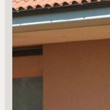
mq
Locali
Qualsiasi
1
2
3