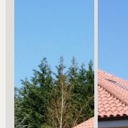
Posto auto/Box
Balcone/Terrazzo
Ascensore
Arredato
Nuova costruzione
Lusso