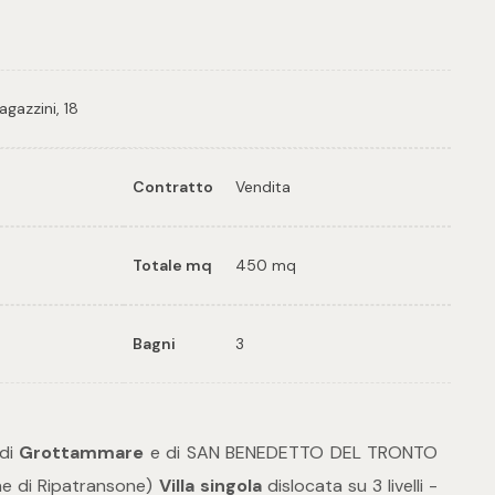
gazzini, 18
Contratto
Vendita
Totale mq
450 mq
Bagni
3
 di
Grottammare
e di SAN BENEDETTO DEL TRONTO
une di Ripatransone)
Villa singola
dislocata su 3 livelli -