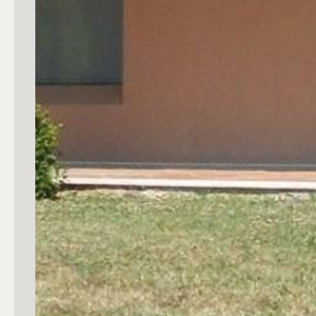
4
5
5+
Bagni
Qualsiasi
1
2