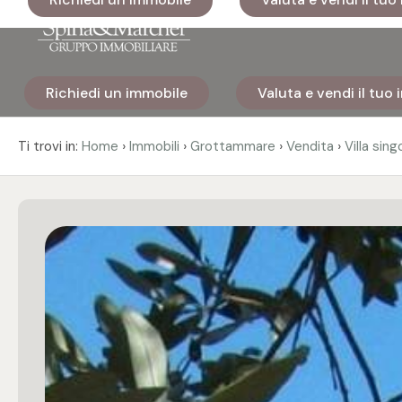
Codice
Richiedi un immobile
Valuta e vendi il tuo
Home
Contratto
›
›
›
›
Ti trovi in:
Home
Immobili
Grottammare
Vendita
Villa sing
Immobili
Qualsiasi
I nostri
Vendita
cantieri
Affitto
Immobili
di lusso
Scegli
Cosa
dove
facciamo