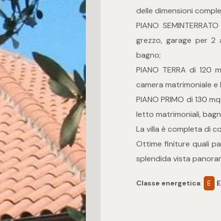
delle dimensioni comples
PIANO SEMINTERRATO 
grezzo, garage per 2 
bagno;
PIANO TERRA di 120 mq
camera matrimoniale e b
PIANO PRIMO di 130 mq.
letto matrimoniali, bagn
La villa è completa di c
Ottime finiture quali pa
splendida vista panorami
Classe energetica
:
E
E