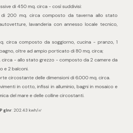
sive di 450 mq. circa - così suddivisi:
di 200 mq. circa composto da taverna allo stato
autovetture, lavanderia con annesso locale tecnico,
. circa composto da soggiorno, cucina - pranzo, 1
agno, oltre ad ampio porticato di 80 mq. circa;
 circa - allo stato grezzo - composto da 2 camere da
o e 2 balconi.
orte circostante delle dimensioni di 6.000 mq. circa.
vimenti in cotto, infissi in alluminio, bagni in mosaico e
ca del mare e delle colline circostanti.
P glnr
: 202.43 kwh/㎡