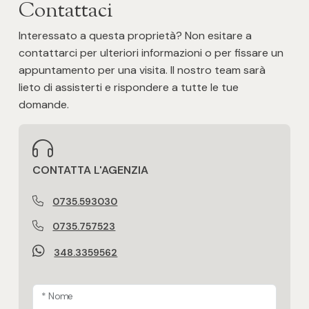
Contattaci
Posto auto/Box
Interessato a questa proprietà? Non esitare a
contattarci per ulteriori informazioni o per fissare un
Balcone/Terrazzo
appuntamento per una visita. Il nostro team sarà
lieto di assisterti e rispondere a tutte le tue
Ascensore
domande.
Arredato
CONTATTA L'AGENZIA
Nuova costruzione
0735.593030
Lusso
0735.757523
348.3359562
* Nome