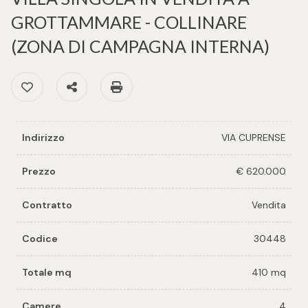
cercare
per voi
GROTTAMMARE - COLLINARE
Provincia
(ZONA DI CAMPAGNA INTERNA)
Richiedi
un
Preferiti: Cod. 30448
Condividi
Stampa: Cod. 30448
Comune
immobile
Valuta e
Indirizzo
VIA CUPRENSE
vendi il
tuo
Prezzo
€ 620.000
immobile
Tipologia
Contratto
Vendita
-
Contattaci
multiscelta
Codice
30448
Qualsiasi
Totale mq
410 mq
Residenziali
Camere
4