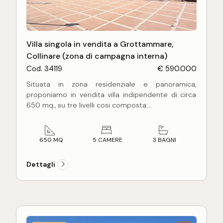
Villa singola in vendita a Grottammare,
Collinare (zona di campagna interna)
Cod. 34119
€ 590.000
Situata in zona residenziale e panoramica,
proponiamo in vendita villa indipendente di circa
650 mq., su tre livelli cosi composta:
Al piano terra l'ingresso principale si apre su ampio
salone con camino, con ampie vetrate dalle quali è
possibile godere di una splendida vista mare,
650 MQ
5 CAMERE
3 BAGNI
cucina abitabile con retro e sala da pranzo,
disimpegno nel reparto notte, tre spaziose
Dettagli
camere da letto e due bagni oltre scala di
accesso al piano superiore - parzialmente
mansardato - caratterizzato da un suggestivo
ampio soppalco che affaccia sul salone
sottostante. Questo livello è un vero
appartamento indipendente composto da: due