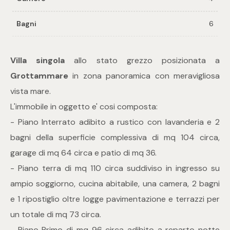
Bagni
6
Commerciali
Industriali
Villa singola
allo stato grezzo posizionata a
Grottammare
in zona panoramica con meravigliosa
Terreni
vista mare.
L'immobile in oggetto e' cosi composta:
- Piano Interrato adibito a rustico con lavanderia e 2
Prezzo
bagni della superficie complessiva di mq 104 circa,
garage di mq 64 circa e patio di mq 36.
- Piano terra di mq 110 circa suddiviso in ingresso su
ampio soggiorno, cucina abitabile, una camera, 2 bagni
e 1 ripostiglio oltre logge pavimentazione e terrazzi per
un totale di mq 73 circa.
Totale
- Piano Primo di mq 96 circa adibito a reparto notte