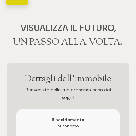
4
VISUALIZZA IL FUTURO,
5
‍‍UN PASSO ALLA VOLTA.
5+
Bagni
Dettagli dell'immobile
Qualsiasi
Benvenuto nella tua prossima casa dei
sogni!
1
2
Riscaldamento
Autonomo