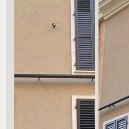
Posto auto/Box
Balcone/Terrazzo
Ascensore
Arredato
Nuova costruzione
Lusso