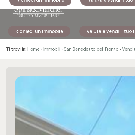
Codice
Richiedi un immobile
Valuta e vendi il tuo
Home
Contratto
›
›
›
Ti trovi in:
Home
Immobili
San Benedetto del Tronto
Vendi
Immobili
Qualsiasi
I nostri
Vendita
cantieri
Affitto
Immobili
di lusso
Scegli
Cosa
dove
facciamo