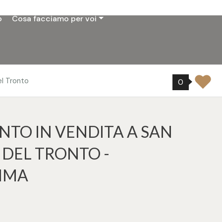
o
Cosa facciamo per voi
l Tronto
0
TO IN VENDITA A SAN
DEL TRONTO -
IMA
7
tampa: Cod. 32397