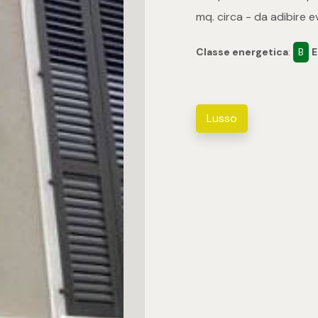
mq. circa - da adibire
Classe energetica
:
B
E
Lusso