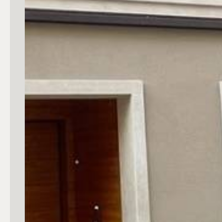
4
5
5+
Bagni
Qualsiasi
1
2