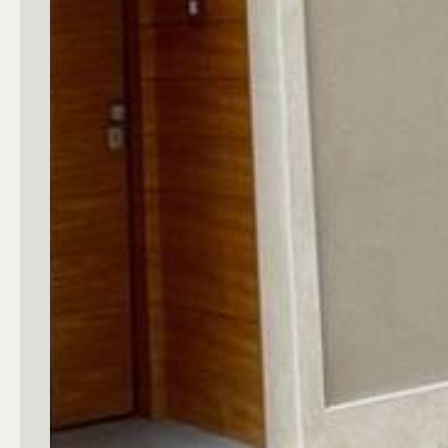
3
4
5
5+
Camere
Qualsiasi
1
2