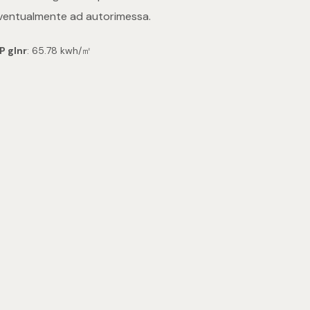
 eventualmente ad autorimessa.
P glnr
: 65.78 kwh/㎡