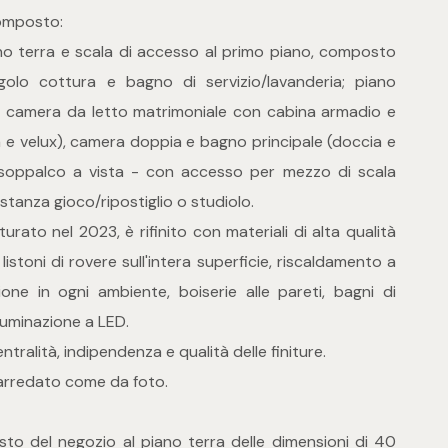
composto:
ano terra e scala di accesso al primo piano, composto
olo cottura e bagno di servizio/lavanderia; piano
camera da letto matrimoniale con cabina armadio e
 e velux), camera doppia e bagno principale (doccia e
i soppalco a vista - con accesso per mezzo di scala
 stanza gioco/ripostiglio o studiolo.
rato nel 2023, è rifinito con materiali di alta qualità
istoni di rovere sull'intera superficie, riscaldamento a
ione in ogni ambiente, boiserie alle pareti, bagni di
lluminazione a LED.
tralità, indipendenza e qualità delle finiture.
arredato come da foto.
uisto del negozio al piano terra delle dimensioni di 40