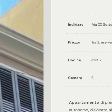
Indirizzo
Via XX Sett
Prezzo
Tratt. riserv
Codice
32397
Camere
2
Appartamento
di pres
autonomo, dislocato al