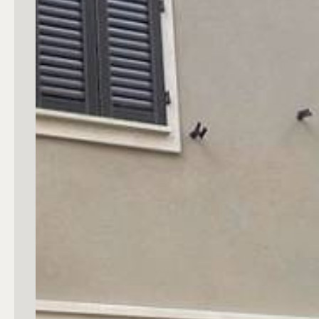
mq
Locali
Qualsiasi
1
2
3