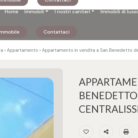
Home
Immobili
I nostri cantieri
Immobili di luss
 immobile
Contattaci
›
›
ta
Appartamento
Appartamento in vendita a San Benedetto de
APPARTAMEN
BENEDETTO 
CENTRALISS
Preferiti: Cod. 3239
Condividi
S