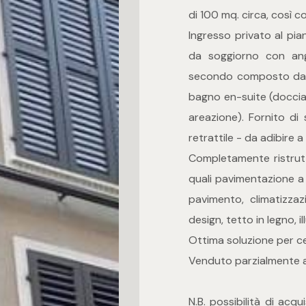
di 100 mq. circa, così 
Ingresso privato al pi
da soggiorno con ang
secondo composto da 
bagno en-suite (doccia
areazione). Fornito d
retrattile - da adibire a
Completamente ristruttu
quali pavimentazione a l
pavimento, climatizzaz
design, tetto in legno, i
Ottima soluzione per cen
Venduto parzialmente 
N.B. possibilità di acq