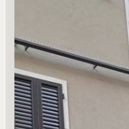
Commerciali
Industriali
Terreni
Prezzo
Totale