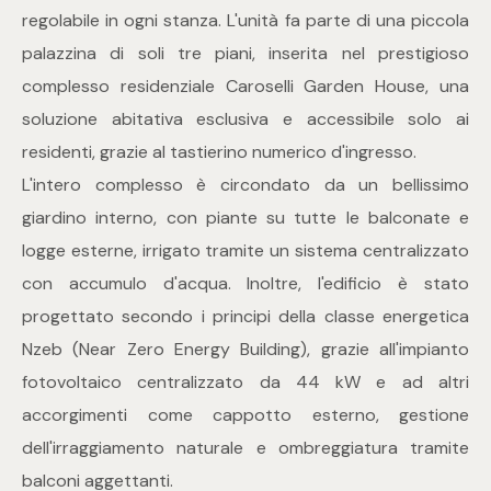
mq
regolabile in ogni stanza. L'unità fa parte di una piccola
palazzina di soli tre piani, inserita nel prestigioso
complesso residenziale Caroselli Garden House, una
soluzione abitativa esclusiva e accessibile solo ai
residenti, grazie al tastierino numerico d'ingresso.
L'intero complesso è circondato da un bellissimo
Locali
giardino interno, con piante su tutte le balconate e
logge esterne, irrigato tramite un sistema centralizzato
Qualsiasi
con accumulo d'acqua. Inoltre, l'edificio è stato
progettato secondo i principi della classe energetica
1
Nzeb (Near Zero Energy Building), grazie all'impianto
fotovoltaico centralizzato da 44 kW e ad altri
2
accorgimenti come cappotto esterno, gestione
dell'irraggiamento naturale e ombreggiatura tramite
3
balconi aggettanti.