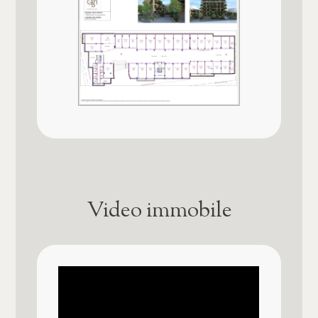
Qualità e pregio dell'immobile
★★★★★★
Finiture interne
★★★★
Qualità contesto e luogo
★★★★
Bagno principale con
Doccia
Video immobile
Pavim. Reparto Giorno
Parquet
Pavim. Reparto Notte
Parquet