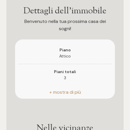
Dettagli dell'immobile
3
Benvenuto nella tua prossima casa dei
4
sogni!
5
Piano
Attico
5+
Piani totali
3
Altre
opzioni
Riscaldamento
-
Autonomo
multiscelta
Posto auto
Giardino
Scoperto
Nelle vicinanze