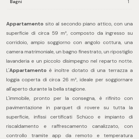
Bagni
1
Commerciali
Appartamento
sito al secondo piano attico, con una
superficie di circa 59 m², composto da ingresso su
Industriali
corridoio, ampio soggiorno con angolo cottura, una
camera matrimoniale, un bagno finestrato, un ripostiglio
Terreni
lavanderia e un piccolo disimpegno nel reparto notte.
L'
Appartamento
è inoltre dotato di una terrazza a
Prezzo
loggia coperta di circa 26 m², ideale per soggiornare
all'aperto durante la bella stagione.
L'immobile, pronto per la consegna, è rifinito con
pavimentazione in parquet di rovere su tutta la
superficie, infissi certificati Schüco e impianto di
riscaldamento e raffrescamento canalizzato, con
Totale
controllo tramite app da remoto e temperatura