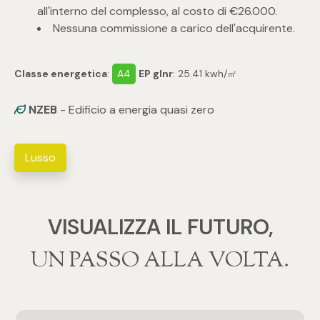
3
all'interno del complesso, al costo di €26.000.
Nessuna commissione a carico dell'acquirente.
4
Classe energetica
:
A4
EP glnr
: 25.41 kwh/㎡
5
NZEB
- Edificio a energia quasi zero
5+
Lusso
Camere
Qualsiasi
VISUALIZZA IL FUTURO,
‍‍UN PASSO ALLA VOLTA.
1
2