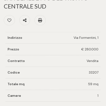
cercare
per voi
CENTRALE SUD
Provincia
Preferiti: Cod. 33207
Condividi
Stampa: Cod. 33207
Richiedi
un
Comune
immobile
Indirizzo
Via Formentini, 1
Valuta e
vendi il
Prezzo
€ 280.000
tuo
immobile
Contratto
Vendita
Tipologia
-
Codice
33207
Contattaci
multiscelta
Totale mq
59 mq
Qualsiasi
Camere
1
Residenziali