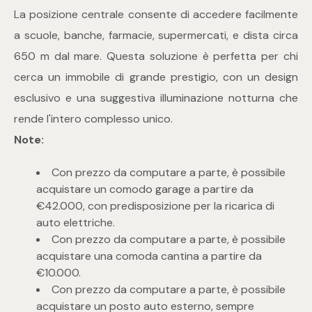
La posizione centrale consente di accedere facilmente
4
a scuole, banche, farmacie, supermercati, e dista circa
650 m dal mare. Questa soluzione è perfetta per chi
5
cerca un immobile di grande prestigio, con un design
esclusivo e una suggestiva illuminazione notturna che
5+
rende l'intero complesso unico.
Note:
Bagni
Con prezzo da computare a parte, è possibile
acquistare un comodo garage a partire da
Qualsiasi
€42.000, con predisposizione per la ricarica di
auto elettriche.
1
Con prezzo da computare a parte, è possibile
acquistare una comoda cantina a partire da
€10.000.
2
Con prezzo da computare a parte, è possibile
acquistare un posto auto esterno, sempre