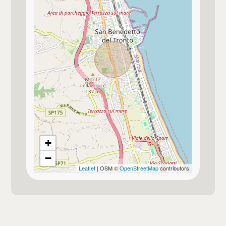
+
−
Leaflet
| OSM ©
OpenStreetMap
contributors