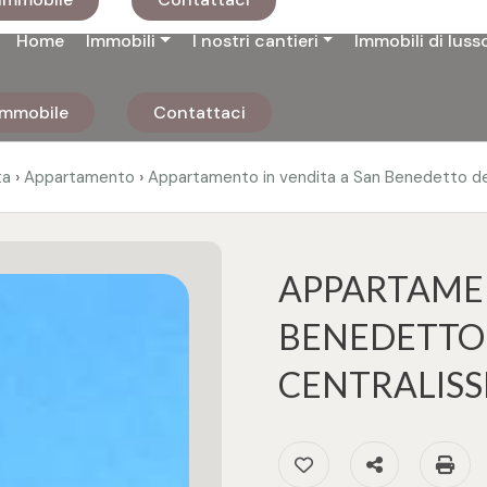
Home
Immobili
I nostri cantieri
Immobili di luss
 immobile
Contattaci
›
›
ta
Appartamento
Appartamento in vendita a San Benedetto de
APPARTAMEN
BENEDETTO 
CENTRALISS
Preferiti: Cod. 3353
Condividi
S