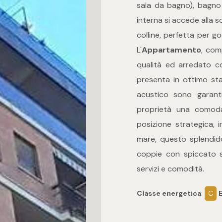
sala da bagno), bagno
interna si accede alla s
colline, perfetta per g
L'
Appartamento
, com
qualità ed arredato co
presenta in ottimo sta
acustico sono garanti
proprietà una comod
posizione strategica, 
mare, questo splendi
coppie con spiccato s
servizi e comodità.
Classe energetica
:
C
E