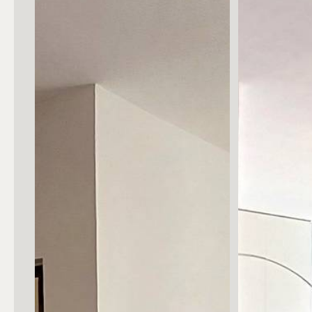
Posto auto/Box
Balcone/Terrazzo
Ascensore
Arredato
Nuova costruzione
Lusso