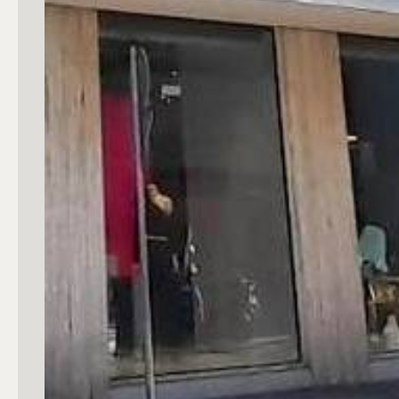
3
4
5
5+
Camere
Qualsiasi
1
2