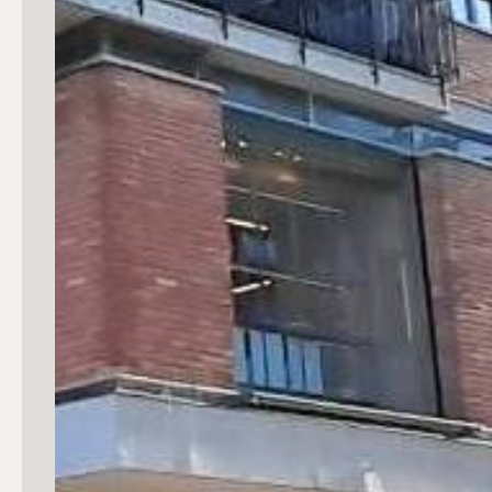
4
5
5+
Bagni
Qualsiasi
1
2