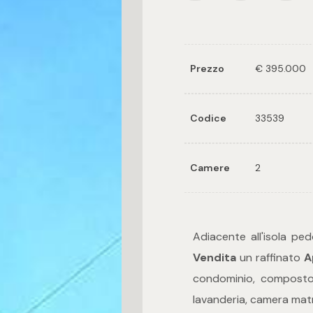
Prezzo
€ 395.000
Codice
33539
Camere
2
Adiacente all'isola pe
Vendita
un raffinato
A
condominio, composto
lavanderia, camera matr