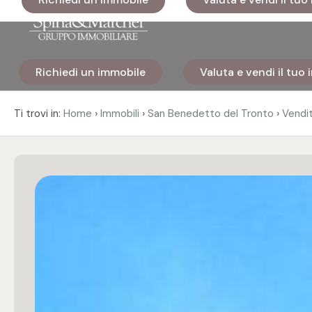
Codice
Richiedi un immobile
Valuta e vendi il tuo
Home
Contratto
›
›
›
Ti trovi in:
Home
Immobili
San Benedetto del Tronto
Vendi
Immobili
Qualsiasi
I nostri
Vendita
cantieri
Affitto
Immobili
di lusso
Scegli
Cosa
dove
facciamo