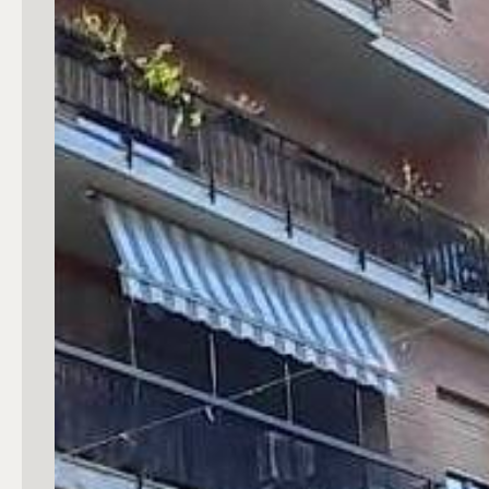
mq
Locali
Qualsiasi
1
2
3