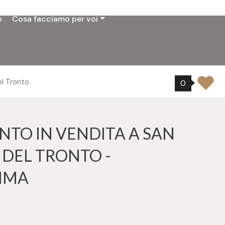
o
Cosa facciamo per voi
l Tronto
0
TO IN VENDITA A SAN
DEL TRONTO -
IMA
9
tampa: Cod. 33539