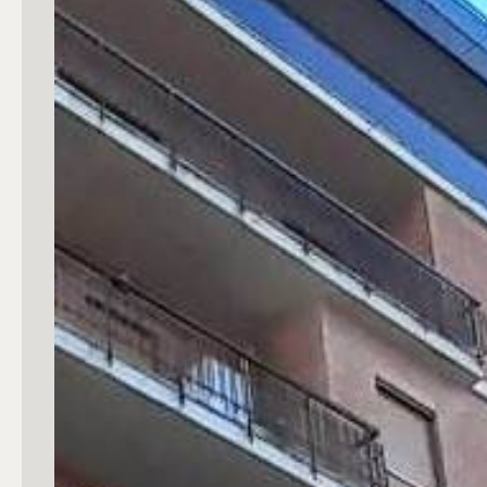
Commerciali
Industriali
Terreni
Prezzo
Totale