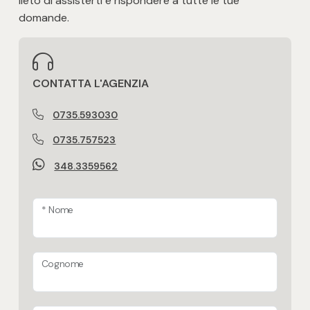
lieto di assisterti e rispondere a tutte le tue
domande.
CONTATTA L'AGENZIA
0735.593030
0735.757523
348.3359562
* Nome
Cognome