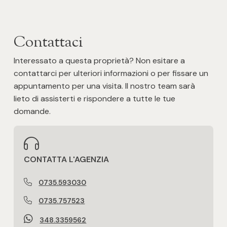
Posto auto/Box
Contattaci
Balcone/Terrazzo
Interessato a questa proprietà? Non esitare a
Ascensore
contattarci per ulteriori informazioni o per fissare un
appuntamento per una visita. Il nostro team sarà
lieto di assisterti e rispondere a tutte le tue
Arredato
domande.
Nuova costruzione
Lusso
CONTATTA L'AGENZIA
0735.593030
0735.757523
348.3359562