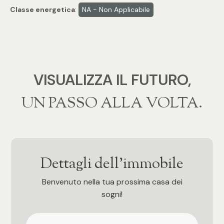
Classe energetica
:
NA - Non Applicabile
4
5
VISUALIZZA IL FUTURO,
5+
‍‍UN PASSO ALLA VOLTA.
Bagni
Qualsiasi
Dettagli dell'immobile
1
Benvenuto nella tua prossima casa dei
sogni!
2