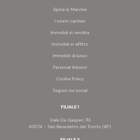
é l'ideale per chi cerca una soluzione abitativa
Spina & Marchei
stabile o saltuaria per fine settimana, immersa
nella tranquillità e nel verde con ampio panorama.
I nostri cantieri
A soli 8 km dalle spiagge sabbiose di Cupra
Marittima.
Immobili in vendita
Immobili in affitto
Immobili di lusso
Personal Advisor
Cookie Policy
Seguici sui social
FILIALE 1
Viale De Gasperi, 113
63074 - San Benedetto del Tronto (AP)
FILIALE 2