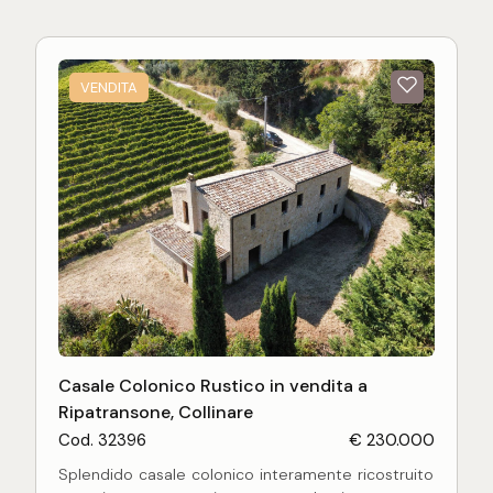
Un'opportunità unica per chi desidera immergersi
nella tranquillità e nella bellezza della campagna
marchigiana, in un'abitazione dall'atmosfera
VENDITA
autentica e dal forte fascino rustico.
Casale Colonico Rustico in vendita a
Ripatransone, Collinare
Cod. 32396
€ 230.000
Splendido casale colonico interamente ricostruito