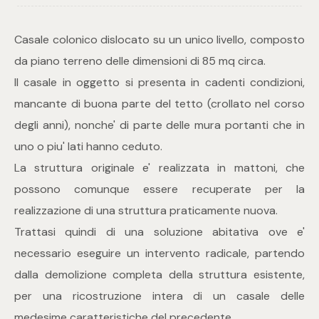
Commerciali
Casale colonico dislocato su un unico livello, composto
da piano terreno delle dimensioni di 85 mq circa.
Industriali
Il casale in oggetto si presenta in cadenti condizioni,
mancante di buona parte del tetto (crollato nel corso
Terreni
degli anni), nonche' di parte delle mura portanti che in
uno o piu' lati hanno ceduto.
La struttura originale e' realizzata in mattoni, che
Prezzo
possono comunque essere recuperate per la
realizzazione di una struttura praticamente nuova.
Trattasi quindi di una soluzione abitativa ove e'
necessario eseguire un intervento radicale, partendo
dalla demolizione completa della struttura esistente,
per una ricostruzione intera di un casale delle
Totale
medesime caratteristiche del precedente.