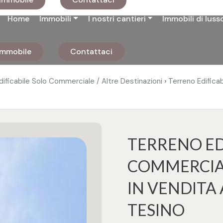
Home
Immobili
I nostri cantieri
Immobili di luss
 immobile
Contattaci
›
dificabile Solo Commerciale / Altre Destinazioni
Terreno Edificab
TERRENO ED
COMMERCIAL
IN VENDITA 
TESINO