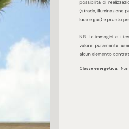
possibilità di realizza
(strada, illuminazione p
luce e gas) e pronto pe
N.B. Le immagini e i t
valore puramente esem
alcun elemento contratt
Classe energetica
:
Non