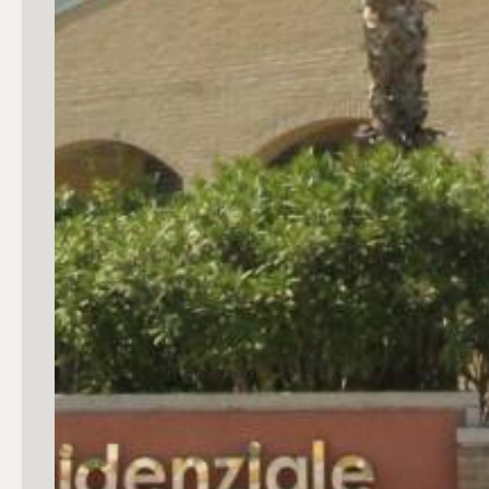
4
5
5+
Bagni
Qualsiasi
1
2