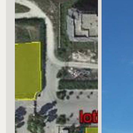
Posto auto/Box
Balcone/Terrazzo
Ascensore
Arredato
Nuova costruzione
Lusso