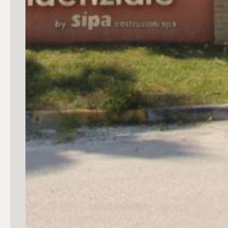
3
4
5
5+
Camere
Qualsiasi
1
2