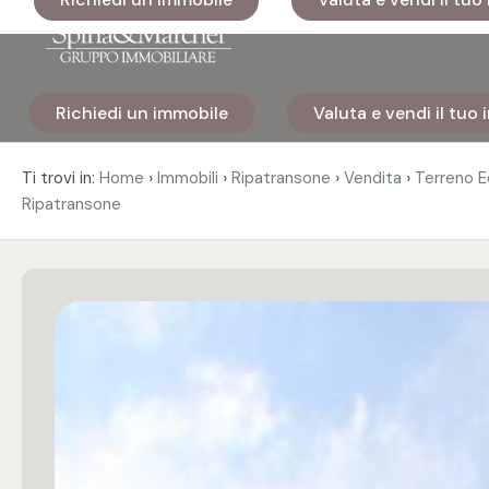
Codice
Richiedi un immobile
Valuta e vendi il tuo
Home
Contratto
›
›
›
›
Ti trovi in:
Home
Immobili
Ripatransone
Vendita
Terreno E
Ripatransone
Immobili
Qualsiasi
I nostri
Vendita
cantieri
Affitto
Immobili
di lusso
Scegli
Cosa
dove
facciamo