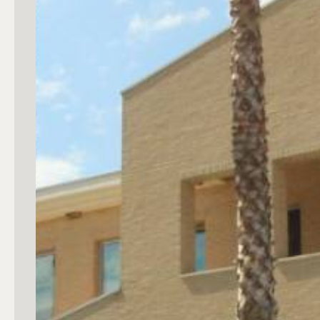
mq
Locali
Qualsiasi
1
2
3