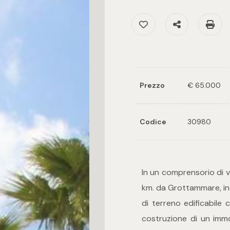
Preferiti: Cod. 3098
Condividi
S
Prezzo
€ 65.000
Codice
30980
In un comprensorio di vi
km. da Grottammare, in
di terreno edificabile
costruzione di un immo